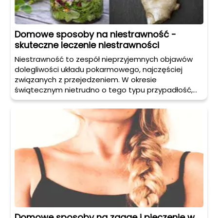
Domowe sposoby na niestrawność -
skuteczne leczenie niestrawności
Niestrawność to zespół nieprzyjemnych objawów
dolegliwości układu pokarmowego, najczęściej
związanych z przejedzeniem. W okresie
świątecznym nietrudno o tego typu przypadłość,
zwłaszcza w sytuacji, gdy nie potrafimy odmówić
sobie licznych smakołyków serwowanych podczas
rodzinnych spotkań. Jak poradzić sobie z
powodującą uczucie dyskomfortu niestrawnością?
Oto skuteczne domowe sposoby na ten problem!
Domowe sposoby na zgagę i pieczenie w