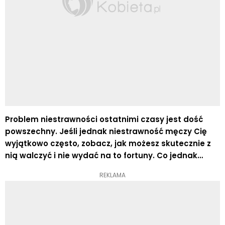
Problem niestrawności ostatnimi czasy jest dość
powszechny. Jeśli jednak niestrawność męczy Cię
wyjątkowo często, zobacz, jak możesz skutecznie z
nią walczyć i nie wydać na to fortuny. Co jednak
najważniejsze – wszystkie triki są naturalne i
REKLAMA
korzystne dla naszego organizmu! Pamiętaj, że
zaniedbywanie tego problemu może prowadzić do
poważnych dolegliwości, na przykład do wrzodów
żołądka.