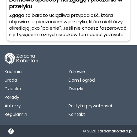
przełyku
Zgaga to bardzo uciążliwa przypadłość, która
objawia się pieczeniem w przełyku, które niektórzy
określają jako "palenie". Jeśli nie chcesz faszerować
się tysiącem różnych środków farmaceutycznych,
zobacz jak pokonać zgagę za pomocą tego, co
naturalne i przede wszystkim zdrowe!
Kuchnia
Zdrowie
Uroda
Dom i ogród
Dziecko
Związki
Porady
Autorzy
Polityka prywatności
Regulamin
Kontakt
© 2026 ZaradnaKobieta.pl