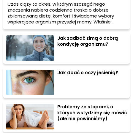
każdym etapie oczekiwania na dziecko?
Czas ciąży to okres, w którym szczególnego
znaczenia nabiera codzienna troska o dobrze
zbilansowaną dietę, komfort i świadome wybory
wspierające organizm przyszłej mamy. Właśnie
dlatego tak dużą uwagę zwraca się dziś na żelazo z
kwasem foliowym oraz suplementy w ciąży, ponieważ
Jak zadbać zimą o dobrą
odpowiednio dobrane rozwiązania pomagają zadbać
kondycję organizmu?
o potrzeby organizmu w wyjątkowym czasie pełnym
zmian i nowych wyzwań.
Jak dbać o oczy jesienią?
Problemy ze stopami, o
których wstydzimy się mówić
(ale nie powinniśmy)