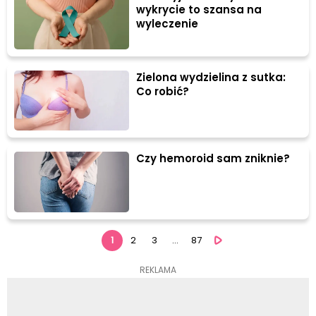
wykrycie to szansa na
wyleczenie
Zielona wydzielina z sutka:
Co robić?
Czy hemoroid sam zniknie?
1
2
3
...
87
REKLAMA