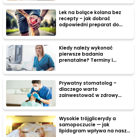
Lek na bolące kolana bez
recepty – jak dobrać
odpowiedni preparat do
swoich potrzeb?
Kiedy należy wykonać
pierwsze badania
prenatalne? Terminy i
porady.
Prywatny stomatolog –
dlaczego warto
zainwestować w zdrowy
uśmiech?
Wysokie trójglicerydy a
samopoczucie — jak
lipidogram wpływa na nasze
zdrowie