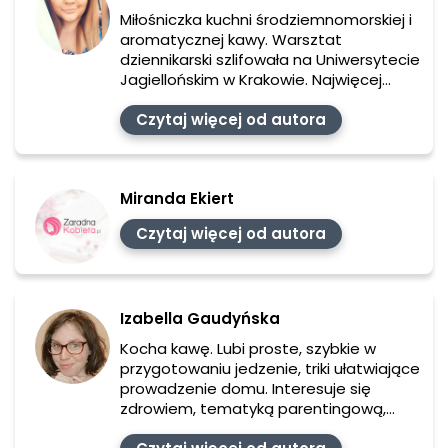
Miłośniczka kuchni środziemnomorskiej i
aromatycznej kawy. Warsztat
dziennikarski szlifowała na Uniwersytecie
Jagiellońskim w Krakowie. Najwięcej
doświadczeń zdobyła podczas pracy w
mediach internetowych oraz w pracy na
Czytaj więcej od autora
stanowisku social media managera.
Ciekawa świata, lubi dzielić się
sprawdzonymi przepisami oraz
Miranda Ekiert
poradnikami. Ulubione tematy to:
gotowanie, DIY oraz domowe sposoby
Czytaj więcej od autora
na piękne ciało oraz umysł.
Izabella Gaudyńska
Kocha kawę. Lubi proste, szybkie w
przygotowaniu jedzenie, triki ułatwiające
prowadzenie domu. Interesuje się
zdrowiem, tematyką parentingową,
psychologią i literaturą. Ukończyła