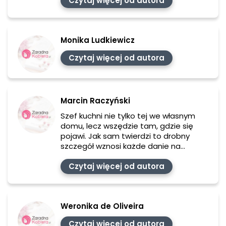
filologię polską na Uniwersytecie
Czytaj więcej od autora
Łódzkim.
Monika Ludkiewicz
Czytaj więcej od autora
Marcin Raczyński
Szef kuchni nie tylko tej we własnym
domu, lecz wszędzie tam, gdzie się
pojawi. Jak sam twierdzi to drobny
szczegół wznosi każde danie na
najwyższy kulinarny poziom. Wystarczy
go tylko zidentyfikować. Zapalony
Czytaj więcej od autora
wędkarz, złota rączka oraz oddany
promotor zdrowego trybu życia.
Kolekcjonuje wyjątkowe wspomnienia
Weronika de Oliveira
oraz rośliny doniczkowe.
Czytaj więcej od autora