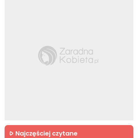
wszystkim zwykłych ludzi. Każdy dzień
zaczynam od zjedzenia dobrego
śniadania i wysłuchania ciekawej
rozmowy o ludziach, którzy kształtują
naszą rzeczywistość. W dobie pandemii
koronawirusa, podobnie jak wielu
dziennikarzy, bezpowrotnie pochłania
mnie świat zdrowia i polityki. W czasie
wojny w Ukrainie, staram się z zapartym
tchem śledzić wszystkie najważniejsze
informacje i demaskować pojawiające
się w przestrzeni publicznej
nieprawdziwe wiadomości. Nieustannie
odczuwam głód informacji, od której
jestem już chyba całkowicie uzależniony.
W codziennej pracy na każdym
realizowanym przeze mnie temacie
staram się zostać swój autorski podpis.
Jestem magistrem Dziennikarstwa i
Komunikacji Społecznej, a także
doktorantem w Szkole Doktorskiej Nauk
Społecznych oraz laureatem
Najczęściej czytane
stypendium ministra dla studentów w