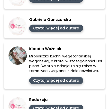
Gabriela Ganczarska
Czytaj więcej od autora
Klaudia Woźniak
Miłośniczka kuchni wegetariańskiej i
wegańskiej, o której w szczególności lubi
pisać. Świetnie odnajduje się także w
tematyce związanej z ziołolecznictwem,
domem oraz naturalnymi kosmetykami.
Warsztat dziennikarski szlifowała na
Czytaj więcej od autora
Uniwersytecie Zielonogórskim, jednak
prawdziwe doświadczenie zdobyła
podczas pracy w telewizji, gazecie oraz
Redakcja
radiu.
Czytaj więcej od autora