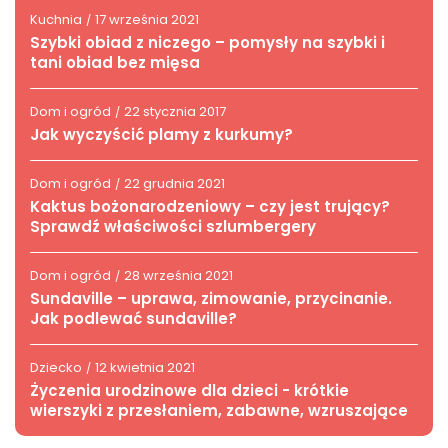
roku akademickim 2021/2022. Staram się
Kuchnia
17 września 2021
/
udanie łączyć karierę zawodową z
Szybki obiad z niczego – pomysły na szybki i
naukową, dlatego wcześniej
tani obiad bez mięsa
pracowałem w takim firmach, jak
Depesza.fm, Express Lubelski,
Dom i ogród
22 stycznia 2017
/
DomySeniora.edu.pl, Przedszkola.edu.pl,
Jak wyczyścić plamy z kurkumy?
Polformance. Odbywałem również
staże w Dzienniku Wschodnim i Radiu
Lublin.
Dom i ogród
22 grudnia 2021
/
Kaktus bożonarodzeniowy – czy jest trujący?
Sprawdź właściwości szlumbergery
Dom i ogród
28 września 2021
/
Sundaville – uprawa, zimowanie, przycinanie.
Jak podlewać sundaville?
Dziecko
12 kwietnia 2021
/
Życzenia urodzinowe dla dzieci - krótkie
wierszyki z przesłaniem, zabawne, wzruszające