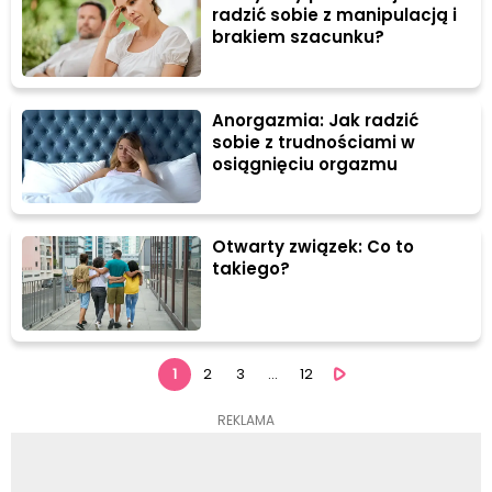
radzić sobie z manipulacją i
brakiem szacunku?
Anorgazmia: Jak radzić
sobie z trudnościami w
osiągnięciu orgazmu
Otwarty związek: Co to
takiego?
1
2
3
...
12
REKLAMA