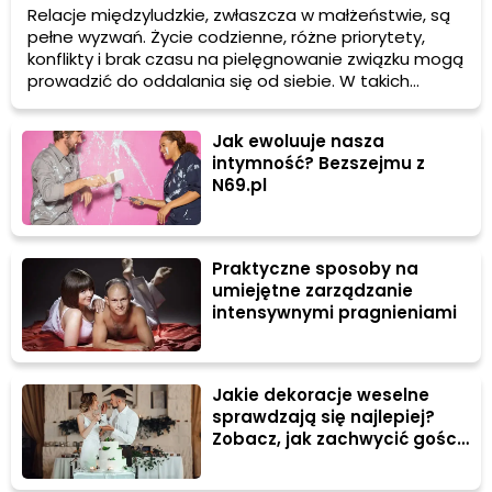
Relacje międzyludzkie, zwłaszcza w małżeństwie, są
pełne wyzwań. Życie codzienne, różne priorytety,
konflikty i brak czasu na pielęgnowanie związku mogą
prowadzić do oddalania się od siebie. W takich
momentach wiele par zastanawia się, jak przywrócić
bliskość i harmonię w relacji. Jednym z najbardziej
Jak ewoluuje nasza
skutecznych rozwiązań jest terapia małżeńska, która
intymność? Bezszejmu z
pomaga zrozumieć siebie nawzajem, przepracować
N69.pl
trudności i znaleźć nowe ścieżki do wspólnego
szczęścia.
Praktyczne sposoby na
umiejętne zarządzanie
intensywnymi pragnieniami
Jakie dekoracje weselne
sprawdzają się najlepiej?
Zobacz, jak zachwycić gości
wystrojem sali