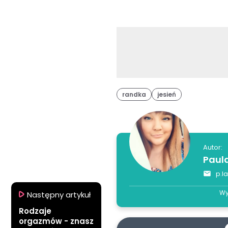
randka
jesień
Autor:
Paul
p.l
Wy
Następny artykuł
Rodzaje
orgazmów - znasz