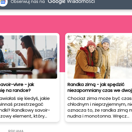
Obserwuj nas na
voir-vivre - jak
Randka zimą - jak spędzić
ię na randce?
niezapomniany czas we dwoj
wiałaś się kiedyś, jakie
Chociaż zima może być cza
innaś przestrzegać
chłodnym i nieprzyjemnym, ni
ndki? Randkowy savoir-
oznacza to, że randka zimą 
uczowy element, który
nudna i monotonna. Wręcz
stworzyć pozytywne
przeciwnie! Zimowa aura stw
a potencjalnym
wiele możliwości do spędzen
REKLAMA