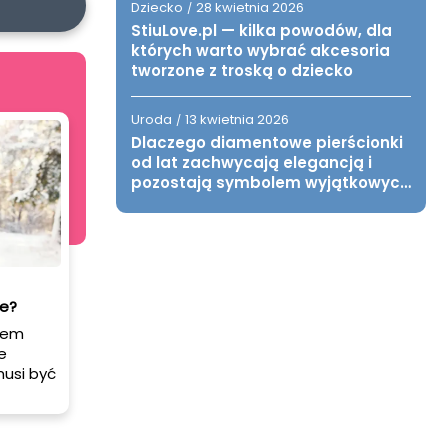
Dziecko
28 kwietnia 2026
/
StiuLove.pl — kilka powodów, dla
których warto wybrać akcesoria
tworzone z troską o dziecko
Uroda
13 kwietnia 2026
/
Dlaczego diamentowe pierścionki
od lat zachwycają elegancją i
pozostają symbolem wyjątkowych
chwil?
e?
sem
e
musi być
arza
ia