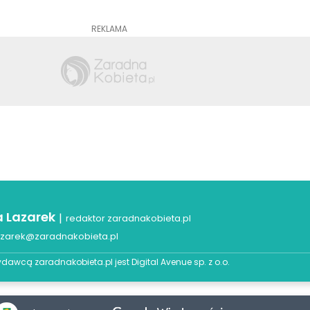
REKLAMA
a Lazarek
|
redaktor zaradnakobieta.pl
azarek@zaradnakobieta.pl
dawcą zaradnakobieta.pl jest
Digital Avenue sp. z o.o.