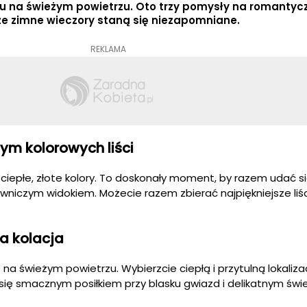
u na świeżym powietrzu. Oto trzy pomysły na romantyc
 że zimne wieczory staną się niezapomniane.
REKLAMA
nym kolorowych liści
w ciepłe, złote kolory. To doskonały moment, by razem udać s
owniczym widokiem. Możecie razem zbierać najpiękniejsze liśc
a kolacja
 na świeżym powietrzu. Wybierzcie ciepłą i przytulną lokaliza
się smacznym posiłkiem przy blasku gwiazd i delikatnym świet