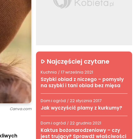
Najczęściej czytane
Kuchnia
17 września 2021
/
Szybki obiad z niczego – pomysły
na szybki i tani obiad bez mięsa
Dom i ogród
22 stycznia 2017
/
Jak wyczyścić plamy z kurkumy?
Canva.com
Dom i ogród
22 grudnia 2021
/
Kaktus bożonarodzeniowy – czy
kliwych
jest trujący? Sprawdź właściwości