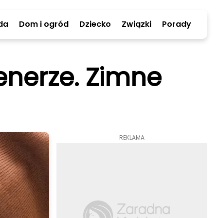
da
Dom i ogród
Dziecko
Związki
Porady
enerze. Zimne
REKLAMA