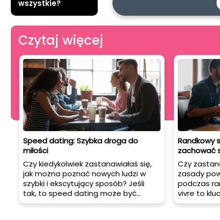
wszystkie?
Czytaj więcej
Speed dating: Szybka droga do
Randkowy sa
miłości
zachować s
Czy kiedykolwiek zastanawiałaś się,
Czy zastana
jak można poznać nowych ludzi w
zasady pow
szybki i ekscytujący sposób? Jeśli
podczas ra
tak, to speed dating może być
vivre to kl
idealnym rozwiązaniem dla Ciebie!
pomoże Ci 
Szybkie randki to coraz
wrażenie n