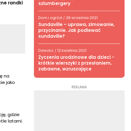
zne randki
szlumbergery
Dom i ogród
28 września 2021
/
Sundaville – uprawa, zimowanie,
przycinanie. Jak podlewać
sundaville?
Dziecko
12 kwietnia 2021
/
Życzenia urodzinowe dla dzieci -
krótkie wierszyki z przesłaniem,
zabawne, wzruszające
ię na
ie jako
REKLAMA
cję, gdzie
le latarni.