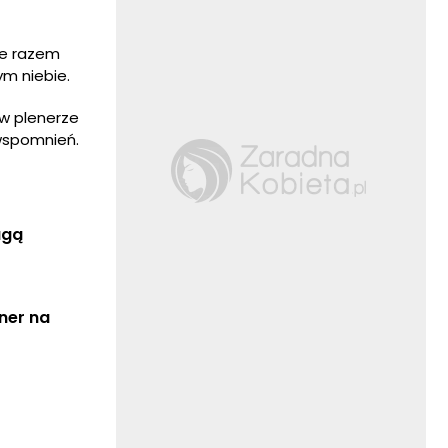
ie razem
ym niebie.
 w plenerze
wspomnień.
gą 
er na 