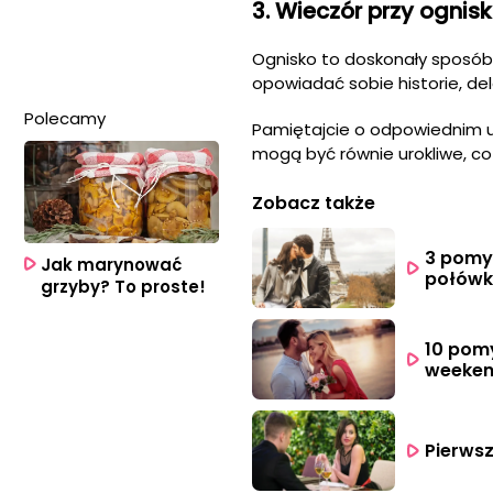
3. Wieczór przy ognis
Ognisko to doskonały sposób
opowiadać sobie historie, de
Polecamy
Pamiętajcie o odpowiednim ub
mogą być równie urokliwe, c
Zobacz także
3 pomys
Jak marynować
połówk
grzyby? To proste!
10 pomy
weeke
Pierws