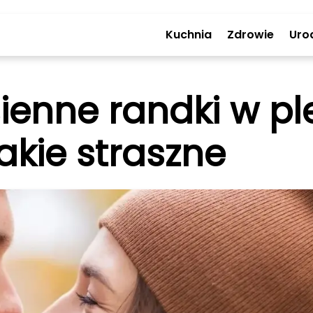
Kuchnia
Zdrowie
Uro
ienne randki w pl
akie straszne