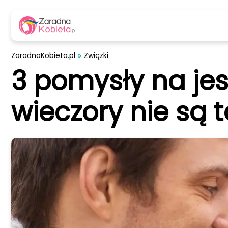
ZaradnaKobieta.pl
Związki
3 pomysły na jes
wieczory nie są t