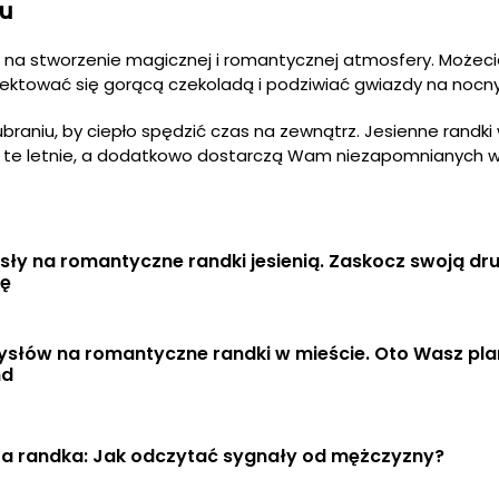
ku
 na stworzenie magicznej i romantycznej atmosfery. Możec
lektować się gorącą czekoladą i podziwiać gwiazdy na nocn
raniu, by ciepło spędzić czas na zewnątrz. Jesienne randki
o te letnie, a dodatkowo dostarczą Wam niezapomnianych 
ły na romantyczne randki jesienią. Zaskocz swoją dru
ę
słów na romantyczne randki w mieście. Oto Wasz plan
nd
za randka: Jak odczytać sygnały od mężczyzny?