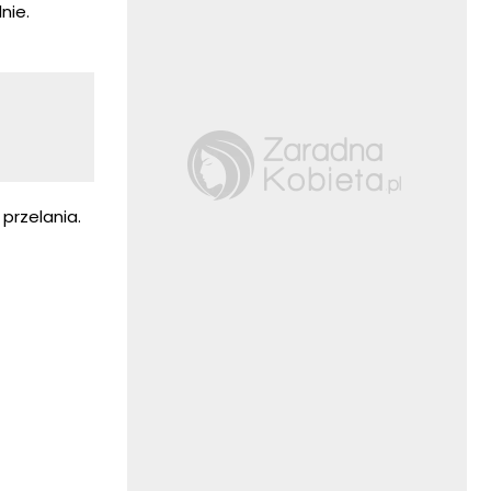
nie.
przelania.