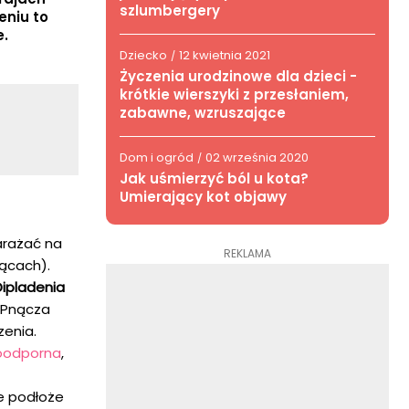
szlumbergery
eniu to
e.
Dziecko
12 kwietnia 2021
/
Życzenia urodzinowe dla dzieci -
krótkie wierszyki z przesłaniem,
zabawne, wzruszające
Dom i ogród
02 września 2020
/
Jak uśmierzyć ból u kota?
Umierający kot objawy
arażać na
REKLAMA
iącach).
Dipladenia
. Pnącza
zenia.
zoodporna
,
e podłoże