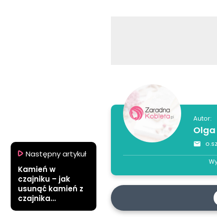
Autor:
Olga
o.s
Następny artykuł
Wy
Kamień w
czajniku – jak
usunąć kamień z
czajnika
domowymi