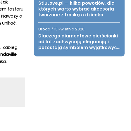
.
Jak
StiuLove.pl — kilka powodów, dla
em fosforu
których warto wybrać akcesoria
tworzone z troską o dziecko
. Nawozy o
 unikać.
Uroda
13 kwietnia 2026
/
Dlaczego diamentowe pierścionki
od lat zachwycają elegancją i
. Zabieg
pozostają symbolem wyjątkowych
chwil?
ndaville
ka.