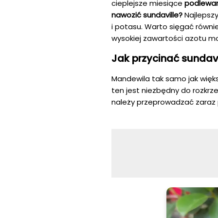
cieplejsze miesiące
podlewan
nawozić sundaville?
Najlepsz
i potasu. Warto sięgać równ
wysokiej zawartości azotu mo
Jak przycinać sundavi
Mandewila tak samo jak więks
ten jest niezbędny do rozkr
należy przeprowadzać zaraz p