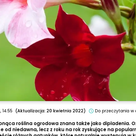
, 14:55
(Aktualizacja:
20 kwietnia 2022
)
Do przeczytania w o
 pnąca roślina ogrodowa znana także jako dipladenia. 
e od niedawna, lecz z roku na rok zyskujące na popularn
ieście różnych gatunków, które naturalnie występują w 