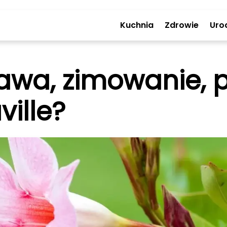
Kuchnia
Zdrowie
Uro
awa, zimowanie, p
ille?