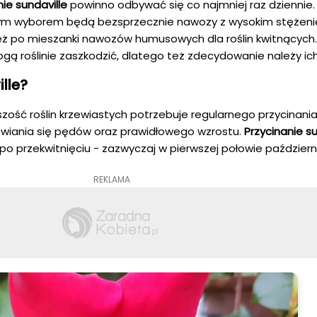
ie sundaville
powinno odbywać się co najmniej raz dziennie
ym wyborem będą bezsprzecznie nawozy z wysokim stężeni
ież po mieszanki nawozów humusowych dla roślin kwitnących
gą roślinie zaszkodzić, dlatego też zdecydowanie należy ich
lle?
zość roślin krzewiastych potrzebuje regularnego przycinania
zewiania się pędów oraz prawidłowego wzrostu.
Przycinanie su
o przekwitnięciu - zazwyczaj w pierwszej połowie październi
REKLAMA