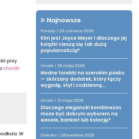
Najnowsze
Porady
23 czerwca 2026
/
Kim jest Joyce Meyer i dlaczego jej
książki cieszą się tak dużą
popularnością?
ść przy
Uroda
26 maja 2026
/
ia
chorób
Modne torebki na szerokim pasku
— skórzany dodatek, który łączy
wygodę, styl i codzienną
funkcjonalność
Uroda
21 maja 2026
/
Dlaczego elegancki kombinezon
może być dobrym wyborem na
wesele, bankiet lub kolację?
podłoża. W
Dziecko
28 kwietnia 2026
/