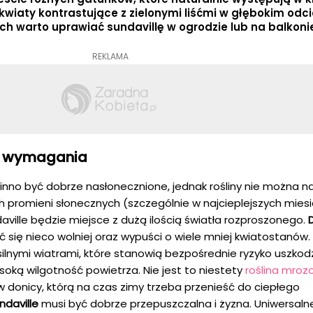
kwiaty kontrastujące z zielonymi liśćmi w głębokim odci
ch warto uprawiać sundavillę w ogrodzie lub na balkoni
REKLAMA
 i wymagania
nno być dobrze nasłonecznione, jednak rośliny nie można n
ch promieni słonecznych (szczególnie w najcieplejszych mies
ille będzie miejsce z dużą ilością światła rozproszonego.
ać się nieco wolniej oraz wypuści o wiele mniej kwiatostanów
silnymi wiatrami, które stanowią bezpośrednie ryzyko uszkod
ysoką wilgotność powietrza. Nie jest to niestety
roślina mro
w donicy, którą na czas zimy trzeba przenieść do ciepłego
ndaville
musi być dobrze przepuszczalna i żyzna. Uniwersaln