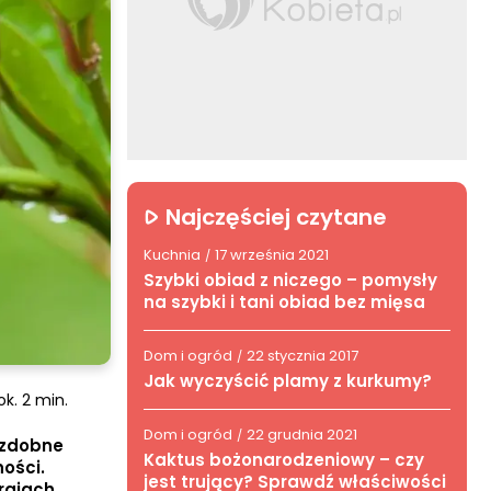
Najczęściej czytane
Kuchnia
17 września 2021
/
Szybki obiad z niczego – pomysły
na szybki i tani obiad bez mięsa
Dom i ogród
22 stycznia 2017
/
Jak wyczyścić plamy z kurkumy?
k. 2 min.
Dom i ogród
22 grudnia 2021
/
Ozdobne
Kaktus bożonarodzeniowy – czy
ości.
jest trujący? Sprawdź właściwości
krajach