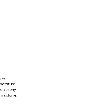
b w
mperatura
raniczony
m salonie,