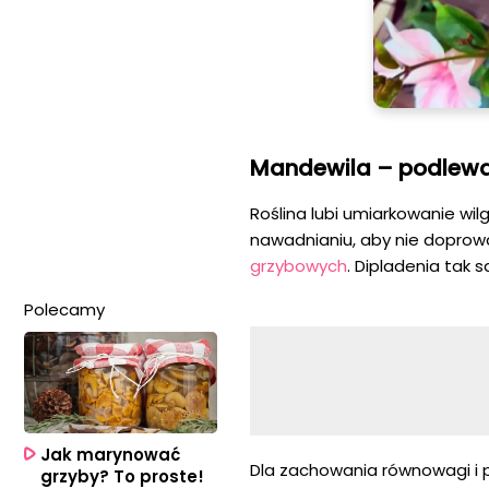
Mandewila – podlewa
Roślina lubi umiarkowanie w
nawadnianiu, aby nie doprow
grzybowych
. Dipladenia tak 
Polecamy
Jak marynować
Dla zachowania równowagi i p
grzyby? To proste!