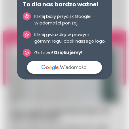
To dla nas bardzo ważne!
Kliknij biały przycisk Google
Wiadomości poniżej.
Kliknij gwiazdkę w prawym
Czytaj więcej
górnym rogu, obok naszego logo.
Gotowe!
Dziękujemy!
Trik na czyste i śnieżnobiałe firanki. Tak
robiły nasze babcie
Firanki są piękną ozdobą każdego okna i mogą