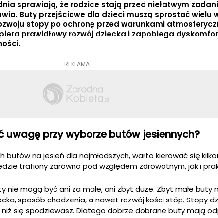
udnia sprawiają, że rodzice stają przed niełatwym zada
ia. Buty przejściowe dla dzieci muszą sprostać wielu
rozwoju stopy po ochronę przed warunkami atmosferycz
iera prawidłowy rozwój dziecka i zapobiega dyskomfor
ości.
REKLAMA
ić uwagę przy wyborze butów jesiennych?
 butów na jesień dla najmłodszych, warto kierować się kilk
 będzie trafiony zarówno pod względem zdrowotnym, jak i pra
y nie mogą być ani za małe, ani zbyt duże. Zbyt małe buty
ka, sposób chodzenia, a nawet rozwój kości stóp. Stopy dz
, niż się spodziewasz. Dlatego dobrze dobrane buty mają o