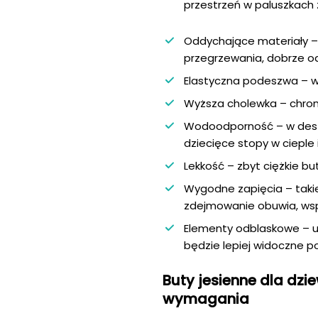
przestrzeń w paluszkach
Oddychające materiały –
przegrzewania, dobrze o
Elastyczna podeszwa – w
Wyższa cholewka – chron
Wodoodporność – w desz
dziecięce stopy w cieple 
Lekkość – zbyt ciężkie bu
Wygodne zapięcia – takie 
zdejmowanie obuwia, wspi
Elementy odblaskowe – um
będzie lepiej widoczne p
Buty jesienne dla dzi
wymagania