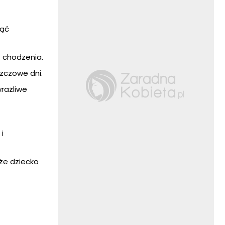
nąć
 chodzenia.
zczowe dni.
rażliwe
i
że dziecko