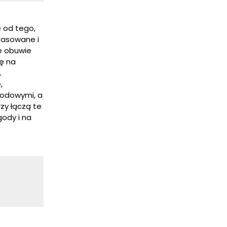
 od tego,
pasowane i
e obuwie
ię na
,
,
godowymi, a
zy łączą te
gody i na