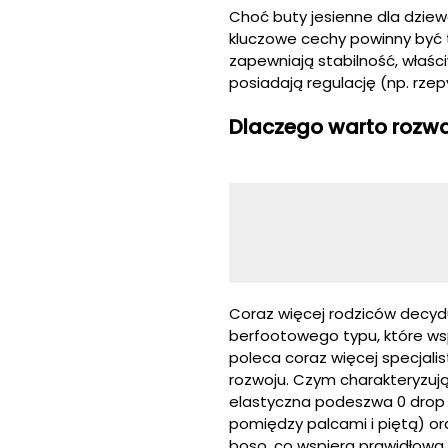
Choć buty jesienne dla dziewc
kluczowe cechy powinny być t
zapewniają stabilność, właśc
posiadają regulację (np. rzep
Dlaczego warto rozważ
Coraz więcej rodziców decydu
berfootowego typu, które wsp
poleca coraz więcej specjalis
rozwoju. Czym charakteryzują
elastyczna podeszwa 0 drop (
pomiędzy palcami i piętą) ora
boso, co wspiera prawidłową 