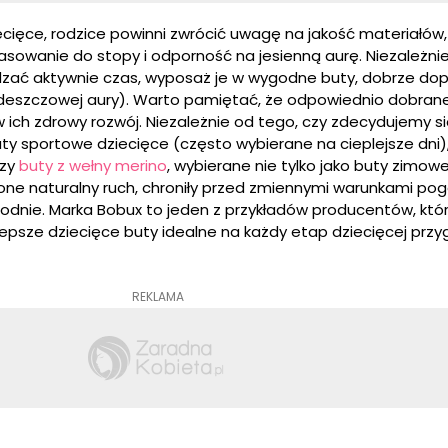
ecięce, rodzice powinni zwrócić uwagę na jakość materiałów,
sowanie do stopy i odporność na jesienną aurę. Niezależnie
ędzać aktywnie czas, wyposaż je w wygodne buty, dobrze do
eszczowej aury). Warto pamiętać, że odpowiednio dobran
 ich zdrowy rozwój. Niezależnie od tego, czy zdecydujemy s
buty sportowe dziecięce (często wybierane na cieplejsze dni)
czy
buty z wełny merino
, wybierane nie tylko jako buty zimowe
 one naturalny ruch, chroniły przed zmiennymi warunkami po
bodnie. Marka Bobux to jeden z przykładów producentów, któr
lepsze dziecięce buty idealne na każdy etap dziecięcej przy
REKLAMA