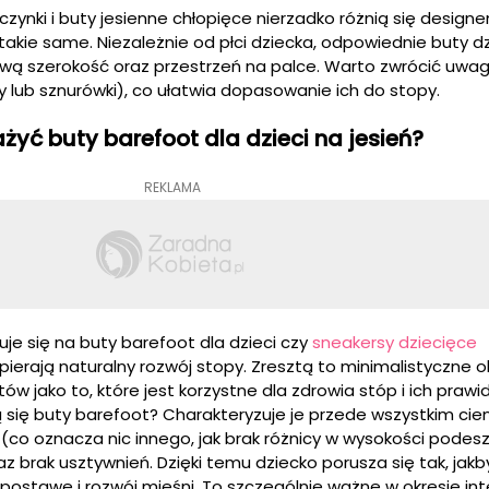
zynki i buty jesienne chłopięce nierzadko różnią się designe
akie same. Niezależnie od płci dziecka, odpowiednie buty d
iwą szerokość oraz przestrzeń na palce. Warto zwrócić uwag
y lub sznurówki), co ułatwia dopasowanie ich do stopy.
yć buty barefoot dla dzieci na jesień?
REKLAMA
je się na buty barefoot dla dzieci czy
sneakersy dziecięce
ierają naturalny rozwój stopy. Zresztą to minimalistyczne 
tów jako to, które jest korzystne dla zdrowia stóp i ich praw
 się buty barefoot? Charakteryzuje je przede wszystkim cien
co oznacza nic innego, jak brak różnicy w wysokości podes
z brak usztywnień. Dzięki temu dziecko porusza się tak, jakb
postawę i rozwój mięśni. To szczególnie ważne w okresie i