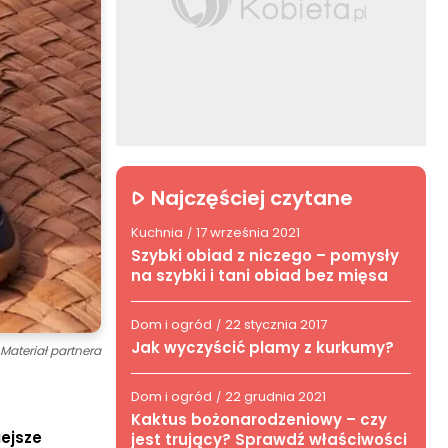
Najczęściej czytane
Kuchnia
17 września 2021
/
Szybki obiad z niczego – pomysły
na szybki i tani obiad bez mięsa
Dom i ogród
22 stycznia 2017
/
Jak wyczyścić plamy z kurkumy?
Materiał partnera
Dom i ogród
22 grudnia 2021
/
Kaktus bożonarodzeniowy – czy
ejsze
jest trujący? Sprawdź właściwości