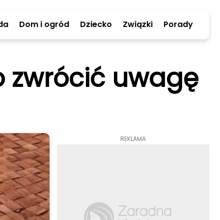
da
Dom i ogród
Dziecko
Związki
Porady
co zwrócić uwagę
REKLAMA