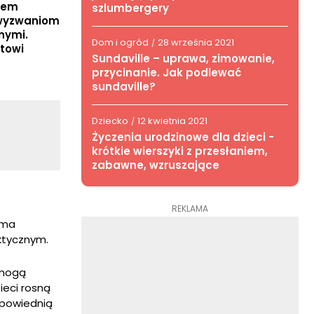
niem
szlumbergery
 wyzwaniom
nymi.
Dom i ogród
28 września 2021
/
towi
Sundaville – uprawa, zimowanie,
przycinanie. Jak podlewać
sundaville?
Dziecko
12 kwietnia 2021
/
Życzenia urodzinowe dla dzieci -
krótkie wierszyki z przesłaniem,
zabawne, wzruszające
REKLAMA
oma
ktycznym.
 mogą
ieci rosną
dpowiednią