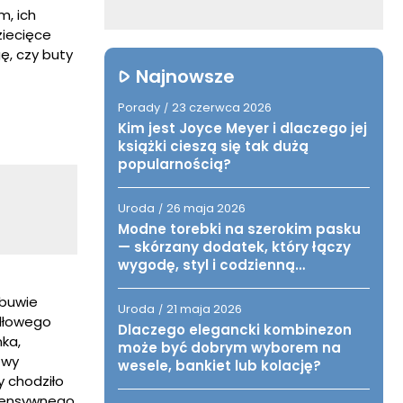
m, ich
ziecięce
ę, czy buty
Najnowsze
Porady
23 czerwca 2026
/
Kim jest Joyce Meyer i dlaczego jej
książki cieszą się tak dużą
popularnością?
Uroda
26 maja 2026
/
Modne torebki na szerokim pasku
— skórzany dodatek, który łączy
wygodę, styl i codzienną
funkcjonalność
obuwie
Uroda
21 maja 2026
/
idłowego
Dlaczego elegancki kombinezon
ka,
może być dobrym wyborem na
zwy
wesele, bankiet lub kolację?
y chodziło
ntensywnego