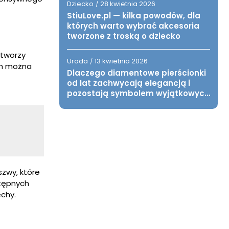
Dziecko
28 kwietnia 2026
/
StiuLove.pl — kilka powodów, dla
których warto wybrać akcesoria
tworzone z troską o dziecko
 tworzy
Uroda
13 kwietnia 2026
/
ch można
Dlaczego diamentowe pierścionki
od lat zachwycają elegancją i
pozostają symbolem wyjątkowych
chwil?
szwy, które
stępnych
echy.