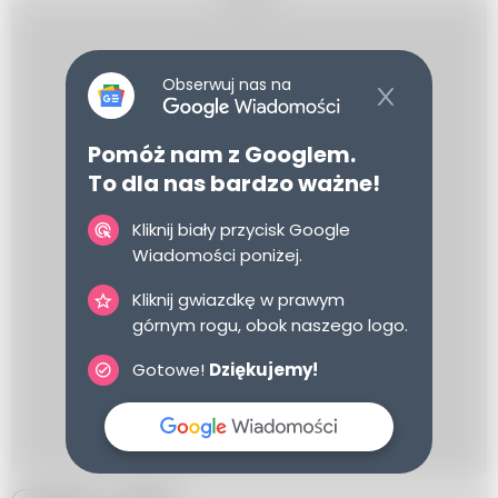
Obserwuj nas na
Pomóż nam z Googlem.
To dla nas bardzo ważne!
Kliknij biały przycisk Google
Wiadomości poniżej.
Kliknij gwiazdkę w prawym
górnym rogu, obok naszego logo.
Gotowe!
Dziękujemy!