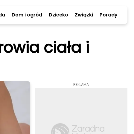
da
Dom i ogród
Dziecko
Związki
Porady
owia ciała i
REKLAMA