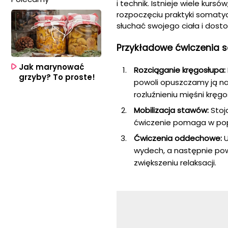
i technik. Istnieje wiele kur
rozpoczęciu praktyki somatycz
słuchać swojego ciała i dost
Przykładowe ćwiczenia 
Jak marynować
Rozciąganie kręgosłupa:
grzyby? To proste!
powoli opuszczamy ją n
rozluźnieniu mięśni kręgo
Mobilizacja stawów:
Stoją
ćwiczenie pomaga w pop
Ćwiczenia oddechowe:
U
wydech, a następnie pow
zwiększeniu relaksacji.