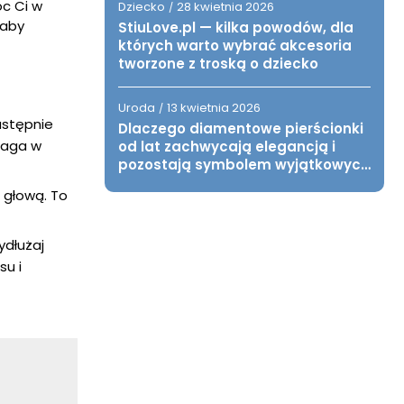
óc Ci w
Dziecko
28 kwietnia 2026
/
 aby
StiuLove.pl — kilka powodów, dla
których warto wybrać akcesoria
tworzone z troską o dziecko
Uroda
13 kwietnia 2026
/
astępnie
Dlaczego diamentowe pierścionki
maga w
od lat zachwycają elegancją i
pozostają symbolem wyjątkowych
chwil?
i głową. To
ydłużaj
su i