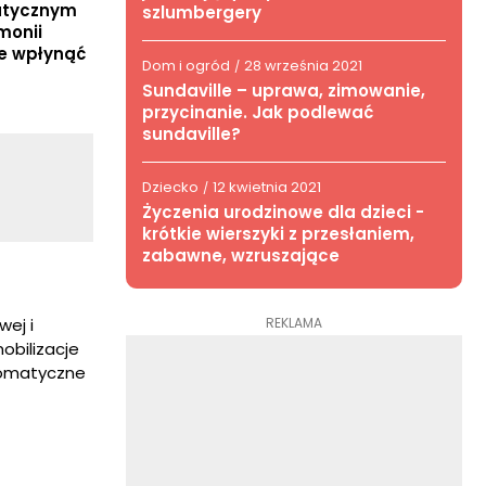
atycznym
szlumbergery
monii
ne wpłynąć
Dom i ogród
28 września 2021
/
Sundaville – uprawa, zimowanie,
przycinanie. Jak podlewać
sundaville?
Dziecko
12 kwietnia 2021
/
Życzenia urodzinowe dla dzieci -
krótkie wierszyki z przesłaniem,
zabawne, wzruszające
REKLAMA
ej i
obilizacje
 somatyczne