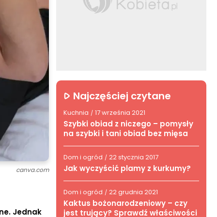
Najczęściej czytane
Kuchnia
17 września 2021
/
Szybki obiad z niczego – pomysły
na szybki i tani obiad bez mięsa
Dom i ogród
22 stycznia 2017
/
Jak wyczyścić plamy z kurkumy?
canva.com
Dom i ogród
22 grudnia 2021
/
Kaktus bożonarodzeniowy – czy
żne. Jednak
jest trujący? Sprawdź właściwości