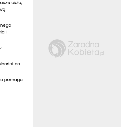
sze ciało,
awą
rnego
a i
w
ności, co
, co pomaga