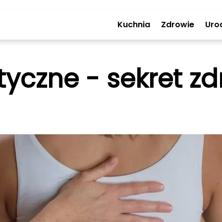
Kuchnia
Zdrowie
Uro
czne - sekret zdr