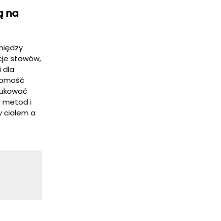
ą na
między
cje stawów,
 dla
domość
edukować
h metod i
y ciałem a