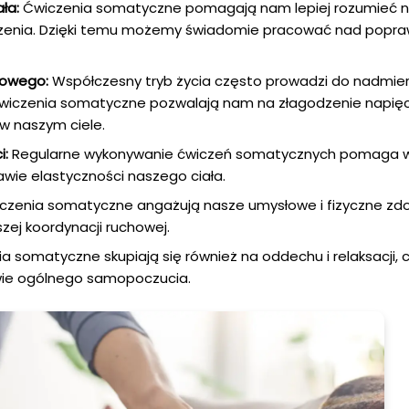
ła:
Ćwiczenia somatyczne pomagają nam lepiej rozumieć na
iczenia. Dzięki temu możemy świadomie pracować nad popr
iowego:
Współczesny tryb życia często prowadzi do nadmie
wiczenia somatyczne pozwalają nam na złagodzenie napięci
w naszym ciele.
i:
Regularne wykonywanie ćwiczeń somatycznych pomaga 
awie elastyczności naszego ciała.
zenia somatyczne angażują nasze umysłowe i fizyczne zdol
ej koordynacji ruchowej.
a somatyczne skupiają się również na oddechu i relaksacji
awie ogólnego samopoczucia.