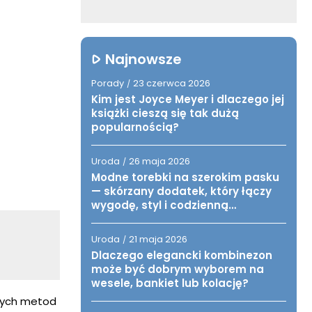
Najnowsze
Porady
23 czerwca 2026
/
Kim jest Joyce Meyer i dlaczego jej
książki cieszą się tak dużą
popularnością?
Uroda
26 maja 2026
/
Modne torebki na szerokim pasku
— skórzany dodatek, który łączy
wygodę, styl i codzienną
funkcjonalność
Uroda
21 maja 2026
/
Dlaczego elegancki kombinezon
może być dobrym wyborem na
wesele, bankiet lub kolację?
żnych metod