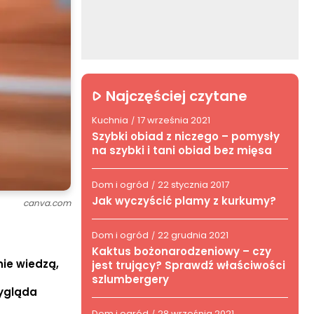
Najczęściej czytane
Kuchnia
17 września 2021
/
Szybki obiad z niczego – pomysły
na szybki i tani obiad bez mięsa
Dom i ogród
22 stycznia 2017
/
Jak wyczyścić plamy z kurkumy?
canva.com
Dom i ogród
22 grudnia 2021
/
Kaktus bożonarodzeniowy – czy
ie wiedzą,
jest trujący? Sprawdź właściwości
szlumbergery
wygląda
Dom i ogród
28 września 2021