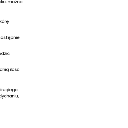
cku, można
kórę
następnie
odzić
dnią ilość
drugiego.
dychaniu,