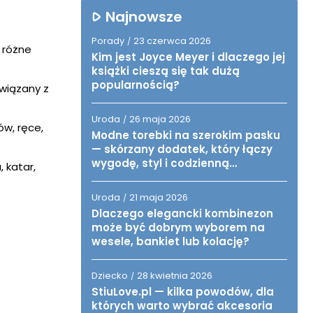
Najnowsze
Porady
23 czerwca 2026
/
 różne
Kim jest Joyce Meyer i dlaczego jej
książki cieszą się tak dużą
popularnością?
wiązany z
Uroda
26 maja 2026
/
ów, ręce,
Modne torebki na szerokim pasku
— skórzany dodatek, który łączy
wygodę, styl i codzienną
 katar,
funkcjonalność
Uroda
21 maja 2026
/
Dlaczego elegancki kombinezon
może być dobrym wyborem na
wesele, bankiet lub kolację?
Dziecko
28 kwietnia 2026
/
StiuLove.pl — kilka powodów, dla
których warto wybrać akcesoria