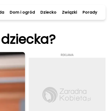
da
Dom i ogród
Dziecko
Związki
Porady
dziecka?
REKLAMA