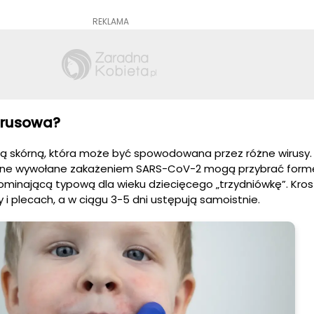
REKLAMA
irusowa?
ją skórną, która może być spowodowana przez różne wirusy
kórne wywołane zakażeniem SARS-CoV-2 mogą przybrać form
minającą typową dla wieku dziecięcego „trzydniówkę”. Kros
 i plecach, a w ciągu 3-5 dni ustępują samoistnie.