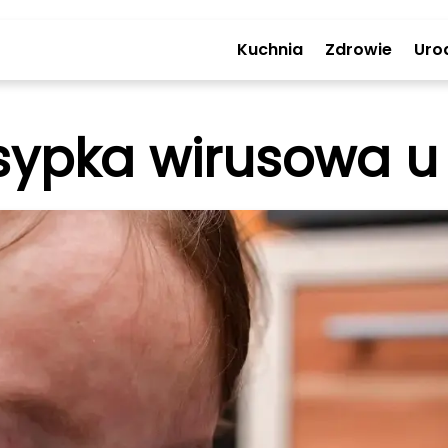
Kuchnia
Zdrowie
Uro
ypka wirusowa u 