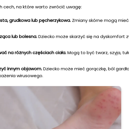
ch cech, na które warto zwrócić uwagę:
ta, grudkowa lub pęcherzykowa.
Zmiany skórne mogą mieć
ąca lub bolesna.
Dziecko może skarżyć się na dyskomfort z
 na różnych częściach ciała.
Mogą to być twarz, szyja, tuł
yć innym objawom.
Dziecko może mieć gorączkę, ból gardła,
akażenia wirusowego.