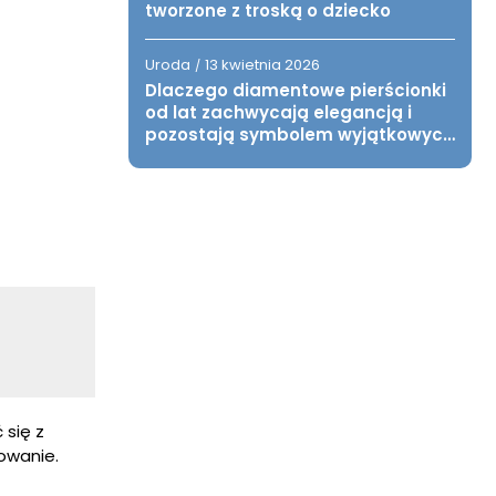
tworzone z troską o dziecko
Uroda
13 kwietnia 2026
/
Dlaczego diamentowe pierścionki
od lat zachwycają elegancją i
pozostają symbolem wyjątkowych
chwil?
 się z
owanie.