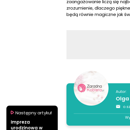
zaangażowanie liczą się najba
zrozumienie, dlaczego piękn
będą równie magiczne jak św
Autor:
Olga
o.s
Następny artykuł
Wy
Impreza
urodzinowa w