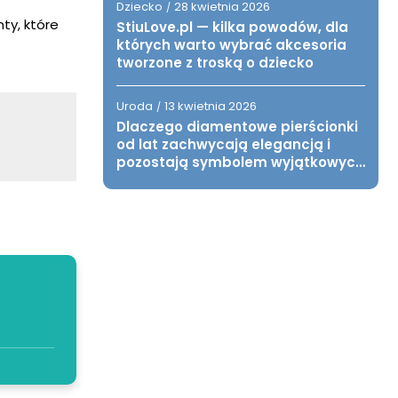
Dziecko
28 kwietnia 2026
/
ty, które
StiuLove.pl — kilka powodów, dla
których warto wybrać akcesoria
tworzone z troską o dziecko
Uroda
13 kwietnia 2026
/
Dlaczego diamentowe pierścionki
od lat zachwycają elegancją i
pozostają symbolem wyjątkowych
chwil?