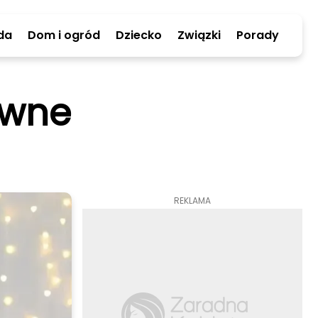
da
Dom i ogród
Dziecko
Związki
Porady
owne
REKLAMA