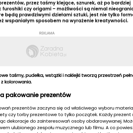
ezentów, przez taśmy klejące, sznurek, aż po bardziej
furoshiki czy origami – możliwości są niemal nieograni
e będą prawdziwymi dziełami sztuki, jest nie tylko form
nież wspaniałym sposobem na wyrażenie kreatywności.
REKLAMA
e taśmy, pudełka, wstążki i naklejki tworzą przestrzeń pełną 
z kolorowania.
na pakowanie prezentów
owań prezentów zaczyna się od właściwego wyboru materiał
ykiety czy torby prezentowe to tylko początek. Każdy prezen
jąc dekoracje do zainteresowań osoby obdarowywanej. Moż
ywem ulubionego zespołu muzycznego lub filmu. A co powies