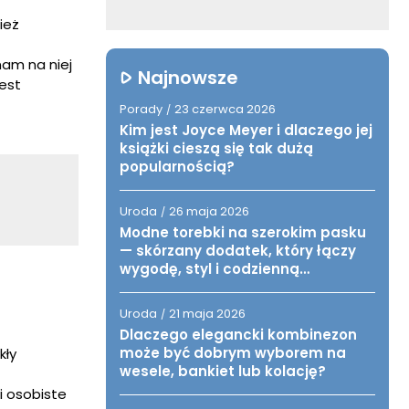
ież
nam na niej
Najnowsze
jest
Porady
23 czerwca 2026
/
Kim jest Joyce Meyer i dlaczego jej
książki cieszą się tak dużą
popularnością?
Uroda
26 maja 2026
/
Modne torebki na szerokim pasku
— skórzany dodatek, który łączy
wygodę, styl i codzienną
funkcjonalność
Uroda
21 maja 2026
/
Dlaczego elegancki kombinezon
może być dobrym wyborem na
kły
wesele, bankiet lub kolację?
i osobiste