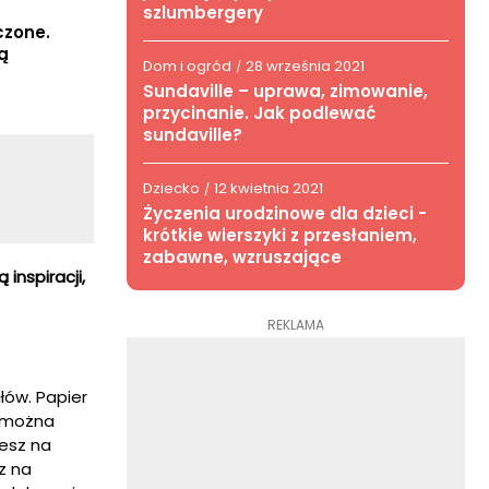
szlumbergery
czone.
ą
Dom i ogród
28 września 2021
/
Sundaville – uprawa, zimowanie,
przycinanie. Jak podlewać
sundaville?
Dziecko
12 kwietnia 2021
/
Życzenia urodzinowe dla dzieci -
krótkie wierszyki z przesłaniem,
zabawne, wzruszające
inspiracji,
REKLAMA
ów. Papier
t można
esz na
z na