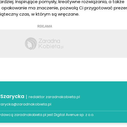
rdziej. Inspirujące pomysły, kreatywne rozwiązania, a także
e opakowanie ma znaczenie, pozwolą Ci przygotować prezen
iąteczny czas, w którym są wręczane.
REKLAMA
 Szarycka
|
redaktor zaradnakobieta.pl
zarycka@zaradnakobieta.pl
dawcą zaradnakobieta.pl jest
Digital Avenue sp. z o.o.