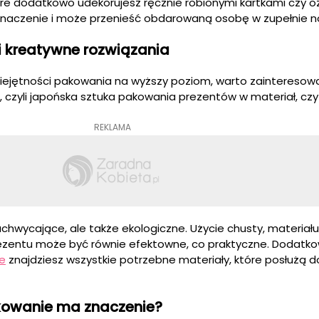
e dodatkowo udekorujesz ręcznie robionymi kartkami czy 
znaczenie i może przenieść obdarowaną osobę w zupełnie n
i kreatywne rozwiązania
miejętności pakowania na wyższy poziom, warto zainteresowa
ki, czyli japońska sztuka pakowania prezentów w materiał, czy
REKLAMA
achwycające, ale także ekologiczne. Użycie chusty, materiału
zentu może być równie efektowne, co praktyczne. Dodatko
ie
znajdziesz wszystkie potrzebne materiały, które posłużą d
kowanie ma znaczenie?