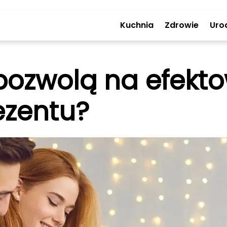
Kuchnia
Zdrowie
Uro
 pozwolą na efekt
ezentu?