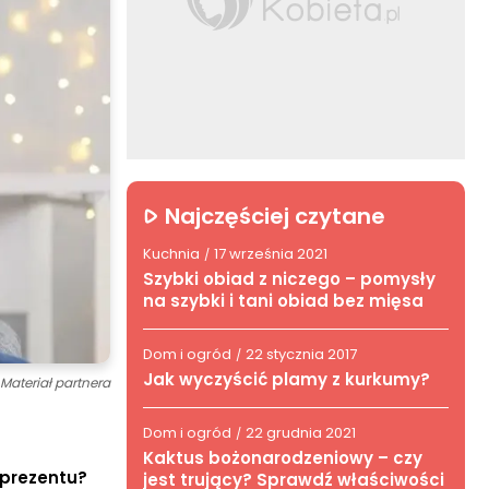
Najczęściej czytane
Kuchnia
17 września 2021
/
Szybki obiad z niczego – pomysły
na szybki i tani obiad bez mięsa
Dom i ogród
22 stycznia 2017
/
Jak wyczyścić plamy z kurkumy?
Materiał partnera
Dom i ogród
22 grudnia 2021
/
Kaktus bożonarodzeniowy – czy
 prezentu?
jest trujący? Sprawdź właściwości