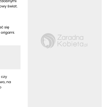
ozdobnymi
owy świat.
ć się
 origami.
 czy
wo, na
o