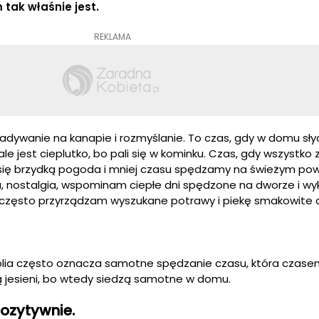
tak właśnie jest.
REKLAMA
adywanie na kanapie i rozmyślanie. To czas, gdy w domu sł
ale jest cieplutko, bo pali się w kominku. Czas, gdy wszystko 
 się brzydką pogoda i mniej czasu spędzamy na świeżym pow
 nostalgia, wspominam ciepłe dni spędzone na dworze i wy
często przyrządzam wyszukane potrawy i piekę smakowite c
olia często oznacza samotne spędzanie czasu, która czase
ą jesieni, bo wtedy siedzą samotne w domu.
pozytywnie.