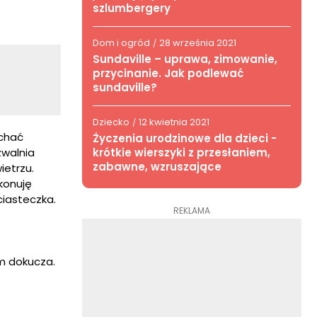
szlumbergery
Dom i ogród
28 września 2021
/
Sundaville – uprawa, zimowanie,
przycinanie. Jak podlewać
sundaville?
Dziecko
12 kwietnia 2021
/
ychać
Życzenia urodzinowe dla dzieci -
krótkie wierszyki z przesłaniem,
zwalnia
zabawne, wzruszające
ietrzu.
konuję
iasteczka.
REKLAMA
m dokucza.