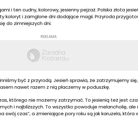
gami i ten cudny, kolorowy, jesienny pejzaż. Polska złota jesie
y koloryt i zamglone dni dodające magii. Przyroda przygoto
ię do zimniejszych dni.
REKLAMA
inniśmy być z przyrodą. Jesień sprawia, że zatrzymujemy się,
czasem nawet razem z nią płaczemy w poduszkę.
czas, którego nie możemy zatrzymać. To jesienią też jest cz
ch i najbliższych. To wszystko powoduje melancholię, ale 
 swój czas”, a zmieniające pory roku są jak karuzela, która 