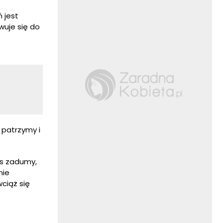
ń jest
wuje się do
 patrzymy i
as zadumy,
nie
wciąż się