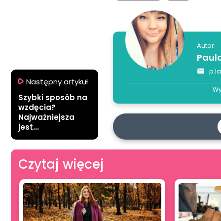
Autor:
Paul
p.l
Następny artykuł
Wy
Szybki sposób na
wzdęcia?
Najważniejsza
jest...
Czytaj więcej