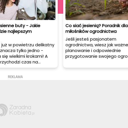
sienne buty - Jakie
Co siać jesienią? Poradnik dla
zie najlepszym
miłośników ogrodnictwa
Jeśli jesteś pasjonatem
 już w powietrzu delikatny
ogrodnictwa, wiesz jak ważne
znacza tylko jedno -
planowanie i odpowiednie
a się wielkimi krokami! A
przygotowanie swojego ogro
przychodzi czas na
każdą porę roku. Jesień to id
deroby, w tym również
czas na zasianie niektórych ro
atego sprawdź nasze
które będą kwitły wiosną lub 
REKLAMA
wskazówki dotyczące
Zdradzamy porady na temat
lnych butów na jesień.
co warto siać jesienią oraz ja
e się na sezon pełen
odpowiednio zadbać o upraw
 funkcjonalnych
roślin.