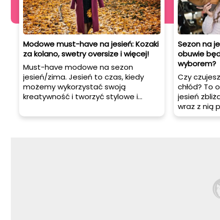
Modowe must-have na jesień: Kozaki
Sezon na je
za kolano, swetry oversize i więcej!
obuwie będ
wyborem?
Must-have modowe na sezon
jesień/zima. Jesień to czas, kiedy
Czy czujesz
możemy wykorzystać swoją
chłód? To o
kreatywność i tworzyć stylowe i
jesień zbliż
wygodne outfity. Zdradzamy
wraz z nią 
najnowsze trendy, które warto mieć
zmianę gar
w swojej szafie. Jesteście gotowe
obuwia. Dl
na modową podróż? Zaczynamy!
najlepsze 
wyboru idea
Przygotujci
stylowych i
rozwiązań!