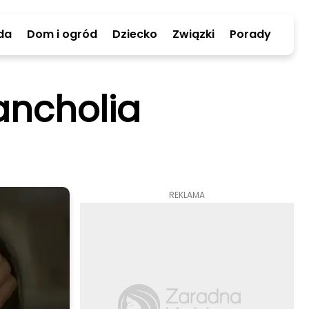
da
Dom i ogród
Dziecko
Związki
Porady
lancholia
REKLAMA