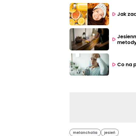
Jak zad
Jesienn
metody
Co na p
melancholia
jesień