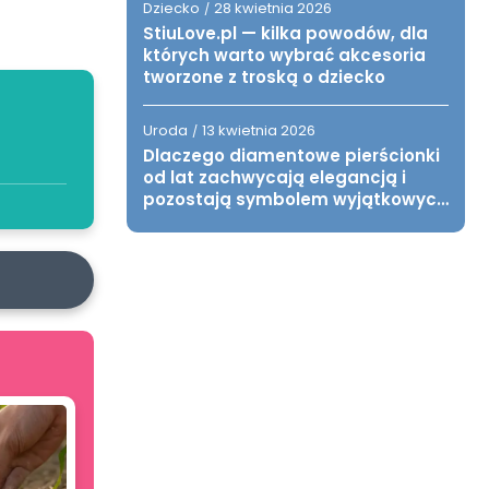
Dziecko
28 kwietnia 2026
/
StiuLove.pl — kilka powodów, dla
których warto wybrać akcesoria
tworzone z troską o dziecko
Uroda
13 kwietnia 2026
/
Dlaczego diamentowe pierścionki
od lat zachwycają elegancją i
pozostają symbolem wyjątkowych
chwil?