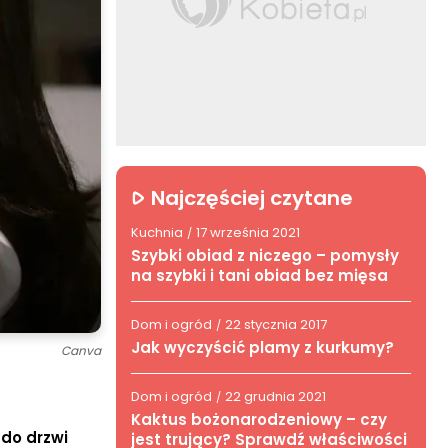
Najczęściej czytane
Kuchnia
17 września 2021
/
Szybki obiad z niczego – pomysły
na szybki i tani obiad bez mięsa
Dom i ogród
22 stycznia 2017
/
Jak wyczyścić plamy z kurkumy?
Canva
Dom i ogród
22 grudnia 2021
/
Kaktus bożonarodzeniowy – czy
 do drzwi
jest trujący? Sprawdź właściwości