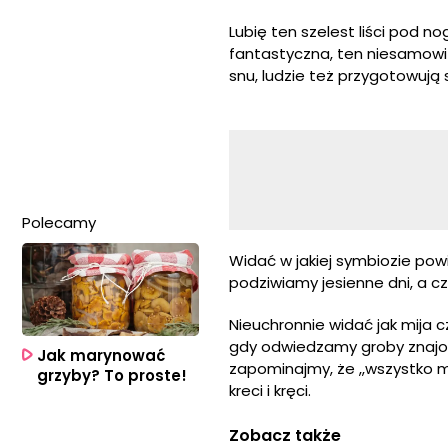
Lubię ten szelest liści pod no
fantastyczna, ten niesamowit
snu, ludzie też przygotowują s
Polecamy
Widać w jakiej symbiozie pow
podziwiamy jesienne dni, a 
Nieuchronnie widać jak mija 
gdy odwiedzamy groby znajomy
Jak marynować
zapominajmy, że ,,wszystko ma
grzyby? To proste!
kreci i kręci.
Zobacz także