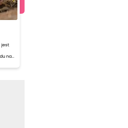
 jest
du na
ealny
ślin,
latem.
 tego,
k
ę tych