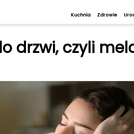
Kuchnia
Zdrowie
Uro
do drzwi, czyli me