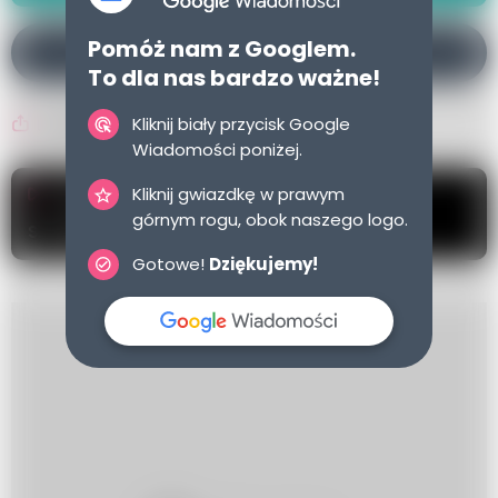
Obserwuj nas na
Pomóż nam z Googlem.
To dla nas bardzo ważne!
Kliknij biały przycisk Google
Udostępnij artykuł
Wiadomości poniżej.
Kliknij gwiazdkę w prawym
Następny artykuł
górnym rogu, obok naszego logo.
Sos Worcestershire - zrób go sama!
Gotowe!
Dziękujemy!
REKLAMA