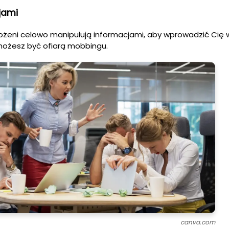
jami
ełożeni celowo manipulują informacjami, aby wprowadzić Cię 
 możesz być ofiarą mobbingu.
canva.com