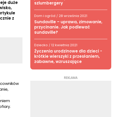
ieje duże
szlumbergery
wisko,
rtykule
Dom i ogród
28 września 2021
/
cznie z
Sundaville – uprawa, zimowanie,
przycinanie. Jak podlewać
sundaville?
Dziecko
12 kwietnia 2021
/
Życzenia urodzinowe dla dzieci -
krótkie wierszyki z przesłaniem,
zabawne, wzruszające
REKLAMA
racowników
anie,
,
aniem
fiary.