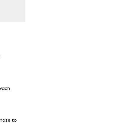
b
awach
 może to