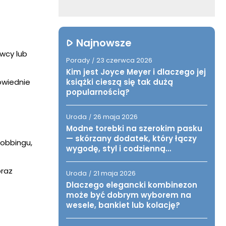
Najnowsze
awcy lub
Porady
23 czerwca 2026
/
Kim jest Joyce Meyer i dlaczego jej
owiednie
książki cieszą się tak dużą
popularnością?
Uroda
26 maja 2026
/
Modne torebki na szerokim pasku
— skórzany dodatek, który łączy
mobbingu,
wygodę, styl i codzienną
funkcjonalność
raz
Uroda
21 maja 2026
/
Dlaczego elegancki kombinezon
może być dobrym wyborem na
wesele, bankiet lub kolację?