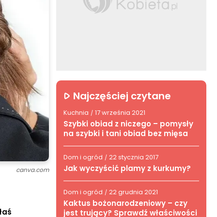
Najczęściej czytane
Kuchnia
17 września 2021
/
Szybki obiad z niczego – pomysły
na szybki i tani obiad bez mięsa
Dom i ogród
22 stycznia 2017
/
Jak wyczyścić plamy z kurkumy?
canva.com
Dom i ogród
22 grudnia 2021
/
Kaktus bożonarodzeniowy – czy
łaś
jest trujący? Sprawdź właściwości