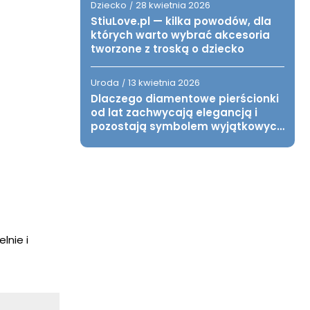
Dziecko
28 kwietnia 2026
/
StiuLove.pl — kilka powodów, dla
których warto wybrać akcesoria
tworzone z troską o dziecko
Uroda
13 kwietnia 2026
/
Dlaczego diamentowe pierścionki
od lat zachwycają elegancją i
pozostają symbolem wyjątkowych
chwil?
lnie i