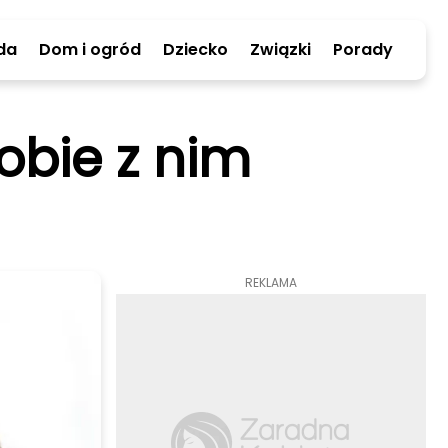
da
Dom i ogród
Dziecko
Związki
Porady
obie z nim
REKLAMA