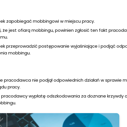
k zapobiegać mobbingowi w miejscu pracy.
i, że jest ofiarą mobbingu, powinien zgłosić ten fakt pracod
emu.
k przeprowadzić postępowanie wyjaśniające i podjąć odp
enia mobbingu.
 że pracodawca nie podjął odpowiednich działań w sprawie 
ądu pracy.
 pracodawcy wypłatę odszkodowania za doznane krzywdy o
bbingu.