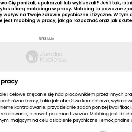
owo Cię poniżali, upokarzali lub wykluczali? Jeśli tak, istn
łaś ofiarą mobbingu w pracy. Mobbing to poważne zja
 wpływ na Twoje zdrowie psychiczne i fizyczne. W tym a
e jest mobbing w pracy, jak go rozpoznać oraz jak skute
REKLAMA
 pracy
ałe i celowe znęcanie się nad pracownikiem przez innych p
ierać różne formy, takie jak: obraźliwe komentarze, wyśmiew
ierne kontrolowanie, przydzielanie zadań poniżej kwalifikacji
 szkalowanie, a nawet przemoc fizyczna. Mobbing jest dział
ym, mającym na celu osłabienie psychiczne i emocjonalne o