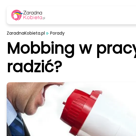
ZaradnaKobieta.pl
Porady
Mobbing w pracy:
radzić?