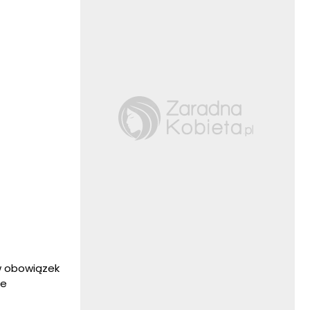
w obowiązek
ce