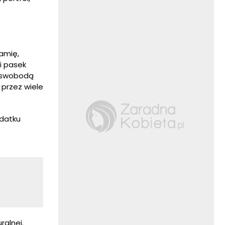
ramię,
i pasek
ę swobodą
przez wiele
odatku
ralnej.