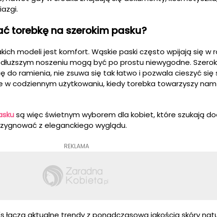
iazgi.
ć torebkę na szerokim pasku?
kich modeli jest komfort. Wąskie paski często wpijają się w 
 dłuższym noszeniu mogą być po prostu niewygodne. Szerok
ię do ramienia, nie zsuwa się tak łatwo i pozwala cieszyć si
e w codziennym użytkowaniu, kiedy torebka towarzyszy nam 
asku
są więc świetnym wyborem dla kobiet, które szukają d
rezygnować z eleganckiego wyglądu.
REKLAMA
s łączą aktualne trendy z ponadczasową jakością skóry natu