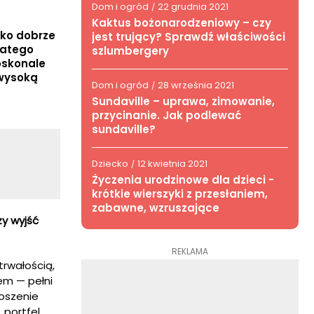
Dom i ogród
22 grudnia 2021
/
Kaktus bożonarodzeniowy – czy
lko dobrze
jest trujący? Sprawdź właściwości
latego
szlumbergery
oskonale
 wysoką
Dom i ogród
28 września 2021
/
Sundaville – uprawa, zimowanie,
przycinanie. Jak podlewać
sundaville?
Dziecko
12 kwietnia 2021
/
Życzenia urodzinowe dla dzieci -
krótkie wierszyki z przesłaniem,
zabawne, wzruszające
zy wyjść
REKLAMA
trwałością,
em — pełni
noszenie
portfel,