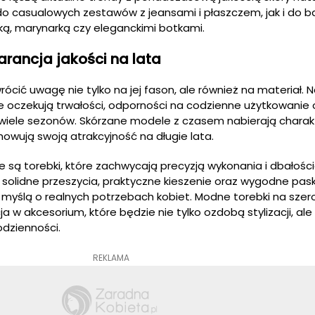
o casualowych zestawów z jeansami i płaszczem, jak i do ba
enką, marynarką czy eleganckimi botkami.
rancja jakości na lata
ócić uwagę nie tylko na jej fason, ale również na materiał. 
re oczekują trwałości, odporności na codzienne użytkowanie 
wiele sezonów. Skórzane modele z czasem nabierają charakt
howują swoją atrakcyjność na długie lata.
e są torebki, które zachwycają precyzją wykonania i dbałości
 solidne przeszycia, praktyczne kieszenie oraz wygodne paski
 myślą o realnych potrzebach kobiet. Modne torebki na szer
ja w akcesorium, które będzie nie tylko ozdobą stylizacji, ale
dzienności.
REKLAMA