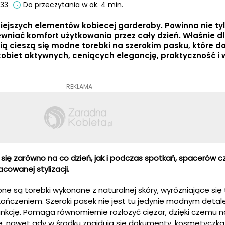
:33
Do przeczytania w ok. 4 min.
iejszych elementów kobiecej garderoby. Powinna nie ty
wniać komfort użytkowania przez cały dzień. Właśnie d
ą cieszą się modne torebki na szerokim pasku, które d
obiet aktywnych, ceniących elegancję, praktyczność i
REKLAMA
się zarówno na co dzień, jak i podczas spotkań, spacerów c
owanej stylizacji.
pne są torebki wykonane z naturalnej skóry, wyróżniające się 
ończeniem. Szeroki pasek nie jest tu jedynie modnym detal
nkcję. Pomaga równomiernie rozłożyć ciężar, dzięki czemu 
ze, nawet gdy w środku znajdują się dokumenty, kosmetyczka, 