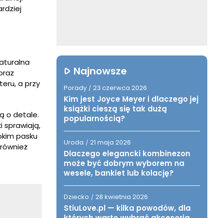
rdziej
Naturalna
Najnowsze
oraz
eru, a przy
Porady
23 czerwca 2026
/
Kim jest Joyce Meyer i dlaczego jej
książki cieszą się tak dużą
ą o detale.
popularnością?
 sprawiają,
okim pasku
Uroda
21 maja 2026
/
 również
Dlaczego elegancki kombinezon
może być dobrym wyborem na
wesele, bankiet lub kolację?
Dziecko
28 kwietnia 2026
/
StiuLove.pl — kilka powodów, dla
których warto wybrać akcesoria