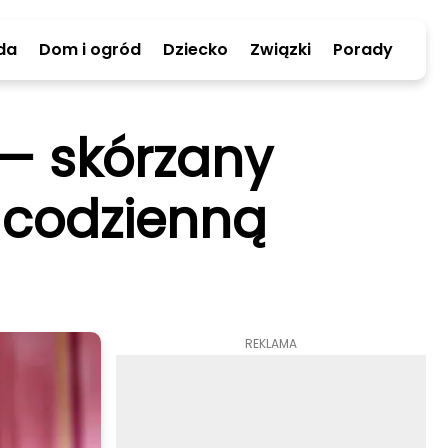
da
Dom i ogród
Dziecko
Związki
Porady
— skórzany
i codzienną
REKLAMA