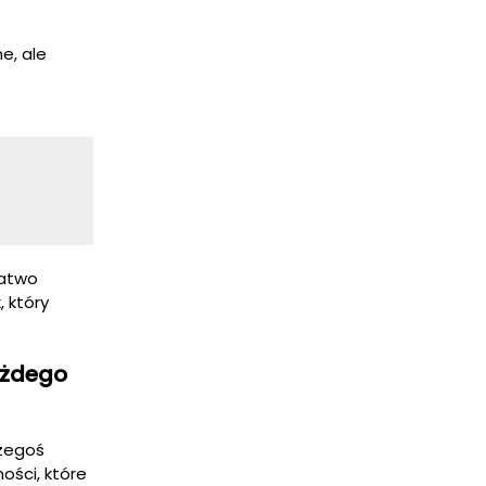
e, ale
łatwo
 który
ażdego
czegoś
ości, które