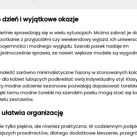
 dzień i wyjątkowe okazje
ietnie sprawdzają się w wielu sytuacjach. Można zabrać je d
spotkanie z przyjaciółmi czy weekendowy wyjazd. Ich uniwers
 pojemności i modnego wyglądu. Szeroki pasek nadaje im
 jednocześnie sprawia, że nawet większe modele są wygod
znaleźć zarówno minimalistyczne fasony w stonowanych kolor
 dla kobiet lubiących podkreślać swój indywidualny styl. Klas
 czy modne odcienie sezonowe pozwalają dopasować torebk
Dzięki temu modne torebki na szerokim pasku mogą stać się
wielu zestawów.
 ułatwia organizację
e tylko piękna, ale również praktyczna. W codziennym pośpie
ejszych przedmiotów, dlatego dodatkowe kieszenie, przegród