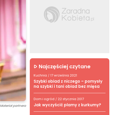
Najczęściej czytane
Kuchnia
17 września 2021
/
Szybki obiad z niczego – pomysły
na szybki i tani obiad bez mięsa
Dom i ogród
22 stycznia 2017
/
Jak wyczyścić plamy z kurkumy?
Materiał partnera