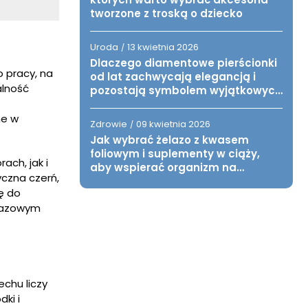
tworzone z troską o dziecko
Uroda
13 kwietnia 2026
/
Dlaczego diamentowe pierścionki
o pracy, na
od lat zachwycają elegancją i
alność
pozostają symbolem wyjątkowych
chwil?
ne w
Zdrowie
09 kwietnia 2026
/
Jak wybrać żelazo z kwasem
foliowym i suplementy w ciąży,
ach, jak i
aby wspierać organizm na
yczna czerń,
każdym etapie oczekiwania na
ę do
dziecko?
 bazowym
chu liczy
ki i