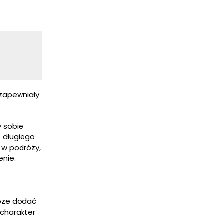
 zapewniały
y sobie
s długiego
ż w podróży,
nie.
może dodać
 charakter