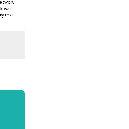
zetwory
ków i
y rok!