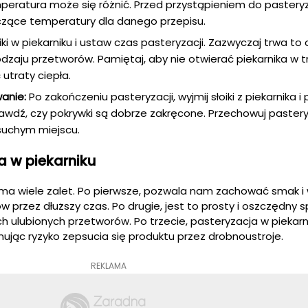
peratura może się różnić. Przed przystąpieniem do pasteryz
czące temperatury dla danego przepisu.
ki w piekarniku i ustaw czas pasteryzacji. Zazwyczaj trwa to
odzaju przetworów. Pamiętaj, aby nie otwierać piekarnika w t
 utraty ciepła.
anie:
Po zakończeniu pasteryzacji, wyjmij słoiki z piekarnika i
awdź, czy pokrywki są dobrze zakręcone. Przechowuj paste
suchym miejscu.
a w piekarniku
 ma wiele zalet. Po pierwsze, pozwala nam zachować smak i 
przez dłuższy czas. Po drugie, jest to prosty i oszczędny 
h ulubionych przetworów. Po trzecie, pasteryzacja w piekarni
nując ryzyko zepsucia się produktu przez drobnoustroje.
REKLAMA