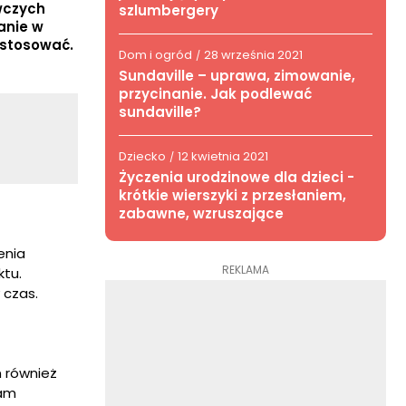
wczych
szlumbergery
anie w
 stosować.
Dom i ogród
28 września 2021
/
Sundaville – uprawa, zimowanie,
przycinanie. Jak podlewać
sundaville?
Dziecko
12 kwietnia 2021
/
Życzenia urodzinowe dla dzieci -
krótkie wierszyki z przesłaniem,
zabawne, wzruszające
enia
REKLAMA
ktu.
 czas.
n również
nam