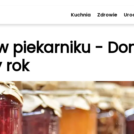
Kuchnia
Zdrowie
Uro
w piekarniku - D
 rok