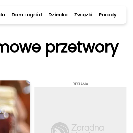
da
Dom i ogród
Dziecko
Związki
Porady
omowe przetwory
REKLAMA