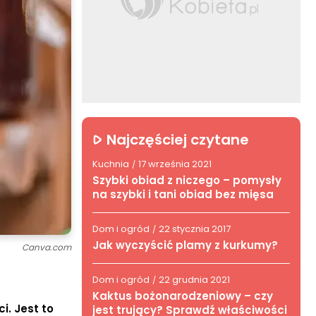
Najczęściej czytane
Kuchnia
17 września 2021
/
Szybki obiad z niczego – pomysły
na szybki i tani obiad bez mięsa
Dom i ogród
22 stycznia 2017
/
Jak wyczyścić plamy z kurkumy?
Canva.com
Dom i ogród
22 grudnia 2021
/
Kaktus bożonarodzeniowy – czy
. Jest to
jest trujący? Sprawdź właściwości