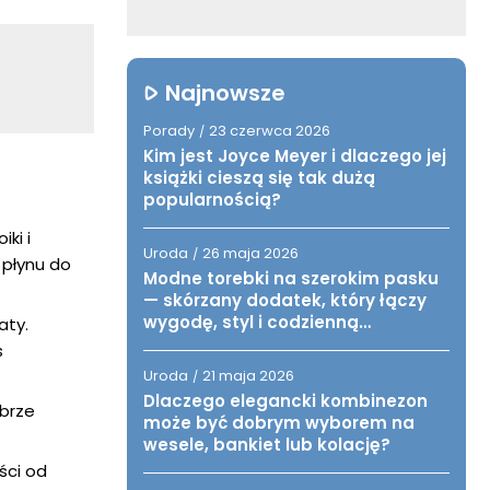
Najnowsze
Porady
23 czerwca 2026
/
Kim jest Joyce Meyer i dlaczego jej
książki cieszą się tak dużą
popularnością?
ki i
Uroda
26 maja 2026
/
 płynu do
Modne torebki na szerokim pasku
— skórzany dodatek, który łączy
wygodę, styl i codzienną
aty.
funkcjonalność
s
Uroda
21 maja 2026
/
Dlaczego elegancki kombinezon
obrze
może być dobrym wyborem na
wesele, bankiet lub kolację?
ści od