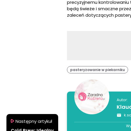
precyzyjnemu kontrolowaniu 
będą świeże i smaczne przez 
zaleceń dotyczących pastery
pasteryzowanie w piekarniku
Autor:
Klau
k.s
Następny artykuł
Wy
Cold Brew: Idealny