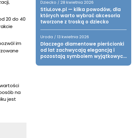
acji,
Dziecko
28 kwietnia 2026
/
StiuLove.pl — kilka powodów, dla
których warto wybrać akcesoria
 od 20 do 40
tworzone z troską o dziecko
rakcie
Uroda
13 kwietnia 2026
/
 pozwól im
Dlaczego diamentowe pierścionki
od lat zachwycają elegancją i
ryzowane
pozostają symbolem wyjątkowych
chwil?
wartości
sposób na
ku jest