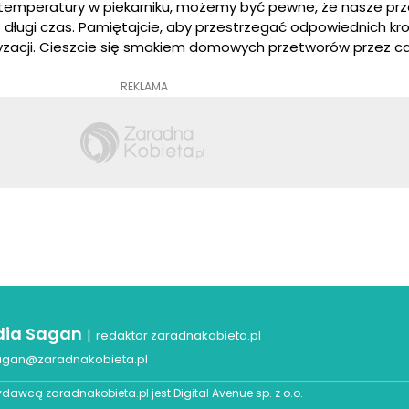
temperatury w piekarniku, możemy być pewne, że nasze pr
długi czas. Pamiętajcie, aby przestrzegać odpowiednich kro
zacji. Cieszcie się smakiem domowych przetworów przez cał
REKLAMA
dia Sagan
|
redaktor zaradnakobieta.pl
agan@zaradnakobieta.pl
dawcą zaradnakobieta.pl jest
Digital Avenue sp. z o.o.