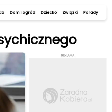
da
Dom i ogród
Dziecko
Związki
Porady
psychicznego
REKLAMA