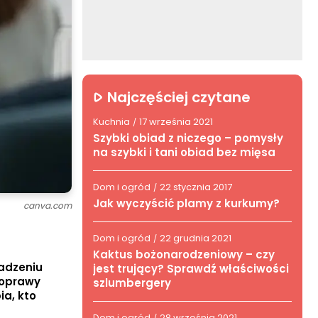
Najczęściej czytane
Kuchnia
17 września 2021
/
Szybki obiad z niczego – pomysły
na szybki i tani obiad bez mięsa
Dom i ogród
22 stycznia 2017
/
Jak wyczyścić plamy z kurkumy?
canva.com
Dom i ogród
22 grudnia 2021
/
Kaktus bożonarodzeniowy – czy
radzeniu
jest trujący? Sprawdź właściwości
poprawy
szlumbergery
ia, kto
Dom i ogród
28 września 2021