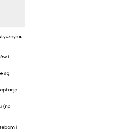
utycznymi.
ów i
re są
.
ceptację
u (np.
rzebom i