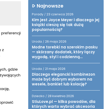
Najnowsze
Porady
23 czerwca 2026
/
Kim jest Joyce Meyer i dlaczego jej
książki cieszą się tak dużą
popularnością?
 preferencji
Uroda
26 maja 2026
/
Modne torebki na szerokim pasku
ę z
— skórzany dodatek, który łączy
h
wygodę, styl i codzienną
funkcjonalność
Uroda
21 maja 2026
ych, gdzie
/
Dlaczego elegancki kombinezon
eżywających
może być dobrym wyborem na
wesele, bankiet lub kolację?
kację,
Dziecko
28 kwietnia 2026
/
StiuLove.pl — kilka powodów, dla
poprawić
których warto wybrać akcesoria