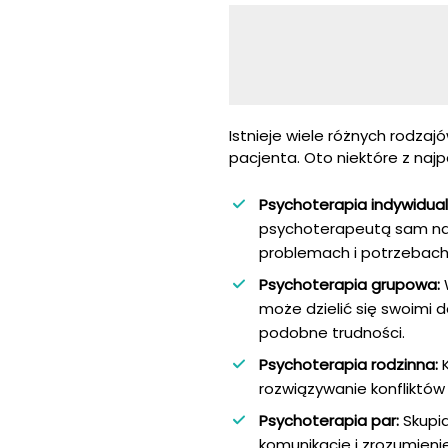
Istnieje wiele różnych rodzaj
pacjenta. Oto niektóre z najp
Psychoterapia indywidual
psychoterapeutą sam na 
problemach i potrzebach
Psychoterapia grupowa:
W
może dzielić się swoimi
podobne trudności.
Psychoterapia rodzinna:
K
rozwiązywanie konfliktów 
Psychoterapia par:
Skupia
komunikację i zrozumieni