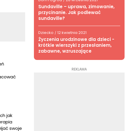
/
Sundaville – uprawa, zimowanie,
przycinanie. Jak podlewać
sundaville?
Dziecko
12 kwietnia 2021
/
Życzenia urodzinowe dla dzieci -
krótkie wierszyki z przesłaniem,
zabawne, wzruszające
eń
REKLAMA
racować
ch jak
erapia
ijać swoje