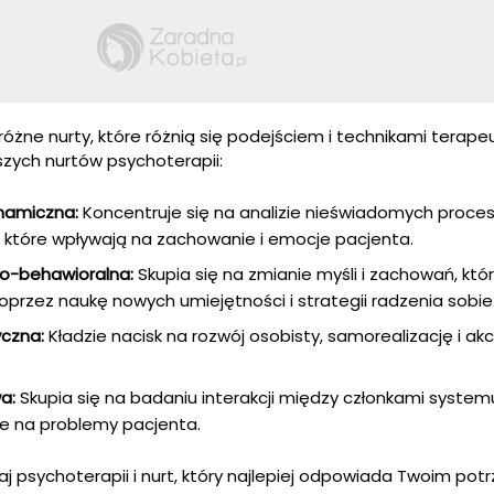
óżne nurty, które różnią się podejściem i technikami terape
szych nurtów psychoterapii:
namiczna:
Koncentruje się na analizie nieświadomych proces
 które wpływają na zachowanie i emocje pacjenta.
o-behawioralna:
Skupia się na zmianie myśli i zachowań, któ
oprzez naukę nowych umiejętności i strategii radzenia sobie
czna:
Kładzie nacisk na rozwój osobisty, samorealizację i ak
a:
Skupia się na badaniu interakcji między członkami system
wie na problemy pacjenta.
j psychoterapii i nurt, który najlepiej odpowiada Twoim pot