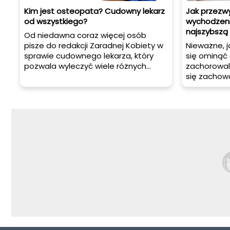
Kim jest osteopata? Cudowny lekarz
Jak przezw
od wszystkiego?
wychodzeni
najszybsz
Od niedawna coraz więcej osób
pisze do redakcji Zaradnej Kobiety w
Nieważne, 
sprawie cudownego lekarza, który
się ominąć 
pozwala wyleczyć wiele różnych
zachorowal
dolegliwości. Wyjaśniamy w artykule,
się zachowa
kim jest osteopata i kiedy warto się
ciągu najbl
do niego udać.
Dolegliwośc
naprawdę uc
pozbyć, na
domowe spo
kiedy nawet
sprawdzon
Wówczas n
specjalisty
sposób na u
lekarskiej 