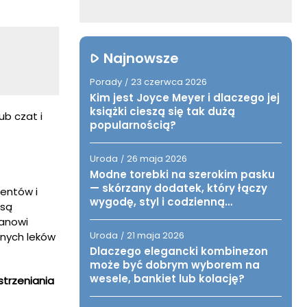
Najnowsze
Porady
23 czerwca 2026
/
Kim jest Joyce Meyer i dlaczego jej
książki cieszą się tak dużą
ub czat i
popularnością?
Uroda
26 maja 2026
/
Modne torebki na szerokim pasku
— skórzany dodatek, który łączy
jentów i
wygodę, styl i codzienną
 są
funkcjonalność
anowi
Uroda
21 maja 2026
dnych leków
/
Dlaczego elegancki kombinezon
może być dobrym wyborem na
wesele, bankiet lub kolację?
strzeniania