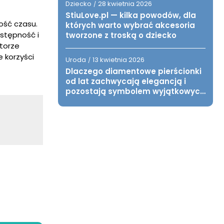
Dziecko
28 kwietnia 2026
/
StiuLove.pl — kilka powodów, dla
ość czasu.
których warto wybrać akcesoria
ostępność i
tworzone z troską o dziecko
torze
 korzyści
Uroda
13 kwietnia 2026
/
Dlaczego diamentowe pierścionki
od lat zachwycają elegancją i
pozostają symbolem wyjątkowych
chwil?