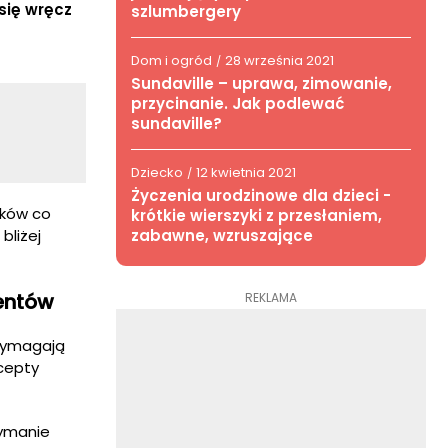
się wręcz
szlumbergery
Dom i ogród
28 września 2021
/
Sundaville – uprawa, zimowanie,
przycinanie. Jak podlewać
sundaville?
Dziecko
12 kwietnia 2021
/
Życzenia urodzinowe dla dzieci -
eków co
krótkie wierszyki z przesłaniem,
zabawne, wzruszające
bliżej
jentów
REKLAMA
 wymagają
ecepty
zymanie