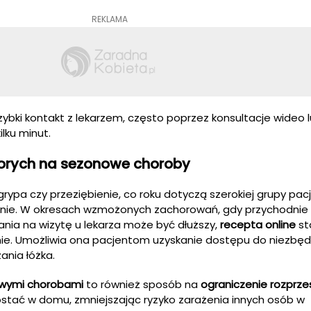
REKLAMA
ybki kontakt z lekarzem, często poprzez konsultacje wideo l
lku minut.
horych na sezonowe choroby
rypa czy przeziębienie, co roku dotyczą szerokiej grupy pac
anie. W okresach wzmożonych zachorowań, gdy przychodnie
ania na wizytę u lekarza może być dłuższy,
recepta online
st
anie. Umożliwia ona pacjentom uzyskanie dostępu do niezbę
ania łóżka.
owymi chorobami
to również sposób na
ograniczenie rozprze
stać w domu, zmniejszając ryzyko zarażenia innych osób w