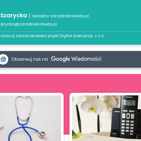
 Szarycka
|
redaktor zaradnakobieta.pl
zarycka@zaradnakobieta.pl
dawcą zaradnakobieta.pl jest
Digital Avenue sp. z o.o.
Obserwuj nas na