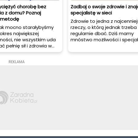
yciężyć chorobę bez
Zadbaj o swoje zdrowie i znaj
a z domu? Poznaj
specjalistę w sieci
ą metodę
Zdrowie to jedna z najcennie
jak mocno starałybyśmy
rzeczy, o którą jednak trzeba
okres największej
regularnie dbać. Dziś mamy
ności, nie wszystkim uda
mnóstwo możliwości i specja
ć pełnię sił i zdrowia w
na wyciągnięcie ręki, co wida
iższych miesięcy.
świetnie na przykładzie intern
i mogą stać się dla nas
gdzie znaleźć można setki 
REKLAMA
iążliwe. Chcąc się ich
telefonów czy adresów.
jpierw sięgamy po
soby, jednak co zrobić,
 te najbardziej
e nie pomagają?
ależy sięgnąć po pomoc
. Poznaj najprostszy
zyskanie konsultacji
bez wychodzenia z domu.