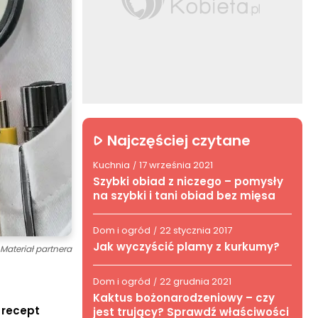
Najczęściej czytane
Kuchnia
17 września 2021
/
Szybki obiad z niczego – pomysły
na szybki i tani obiad bez mięsa
Dom i ogród
22 stycznia 2017
/
Jak wyczyścić plamy z kurkumy?
Materiał partnera
Dom i ogród
22 grudnia 2021
/
Kaktus bożonarodzeniowy – czy
 recept
jest trujący? Sprawdź właściwości