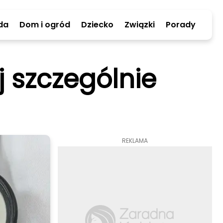
da
Dom i ogród
Dziecko
Związki
Porady
j szczególnie
REKLAMA