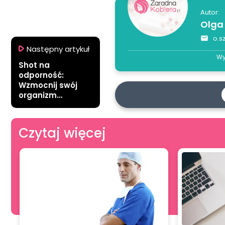
Autor:
Olga
o.s
Następny artykuł
Wy
Shot na
odporność:
Wzmocnij swój
organizm
naturalnie
Czytaj więcej