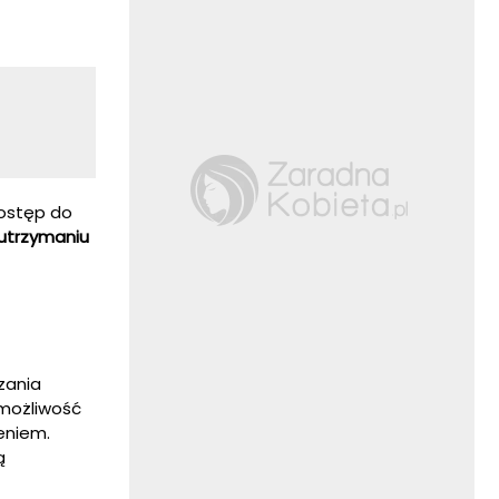
dostęp do
utrzymaniu
zania
 możliwość
eniem.
ą