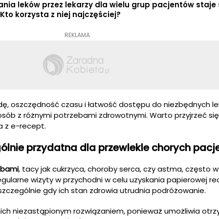
ania leków przez lekarzy dla wielu grup pacjentów staje 
to korzysta z niej najczęściej?
REKLAMA
dę, oszczędność czasu i łatwość dostępu do niezbędnych l
 osób z różnymi potrzebami zdrowotnymi. Warto przyjrzeć się 
a z e-recept.
gólnie przydatna dla przewlekle chorych pac
obami
, tacy jak cukrzyca, choroby serca, czy astma, często
gularne wizyty w przychodni w celu uzyskania papierowej r
 szczególnie gdy ich stan zdrowia utrudnia podróżowanie.
 nich niezastąpionym rozwiązaniem, ponieważ umożliwia otr