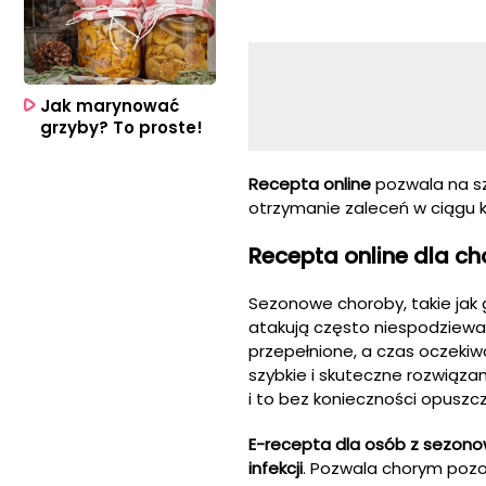
Jak marynować
grzyby? To proste!
Recepta online
pozwala na sz
otrzymanie zaleceń w ciągu ki
Recepta online dla c
Sezonowe choroby, takie jak g
atakują często niespodziew
przepełnione, a czas oczekiw
szybkie i skuteczne rozwiąz
i to bez konieczności opuszcz
E-recepta dla osób z sezon
infekcji
. Pozwala chorym pozo