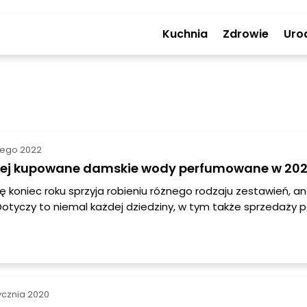
Kuchnia
Zdrowie
Uro
tego 2022
iej kupowane damskie wody perfumowane w 20
ię koniec roku sprzyja robieniu różnego rodzaju zestawień, an
Dotyczy to niemal każdej dziedziny, w tym także sprzedaży 
ęc czas, by podsumować, jakie damskie zapachy cieszyły si
kszą popularnością, a przede wszystkim były najczęściej ku
ycznia 2020