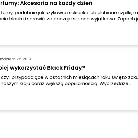
rfumy: Akcesoria na każdy dzień
fumy, podobnie jak szykowna sukienka lub ulubione szpilki, 
cie blasku i sprawić, że poczuje się ona wyjątkowo. Zapach j
kna i indywidualnego stylu, dlatego niezmiernie istotne zna
ni jego dobór. Może on być naszą ozdobą, dokładnie tak s
a co dzień modne ubrania i dodatki.
ździernika 2019
piej wykorzystać Black Friday?
y, czyli przypadające w ostatnich miesiącach roku święto zak
w naszym kraju coraz większą popularnością. Wyprzedaże
ne w tym czasie to przede wszystkim szansa na kupno wym
 niezwykle atrakcyjnych cenach. Wielu z nas z niecierpliwoś
ń głównie po to, by korzystnie nabyć konkretne towary. Dla in
eztroskich zakupów, które stanowią możliwość skorzystania 
e i niezmiernie przyjemną formę spędzenia wolnego czasu.