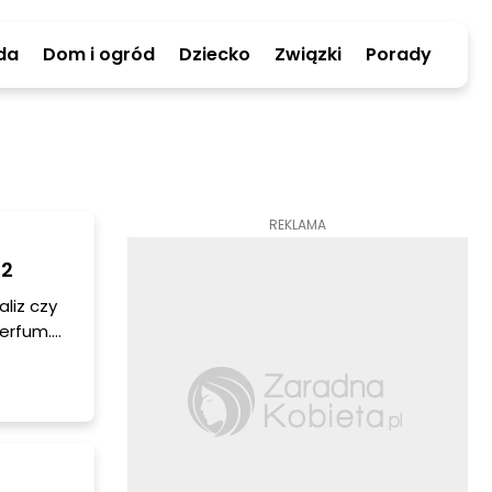
da
Dom i ogród
Dziecko
Związki
Porady
REKLAMA
22
aliz czy
perfum.
ę w 2022
powane.