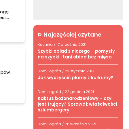
mogą
est
czenie
amo, jak
Najczęściej czytane
Kuchnia
17 września 2021
/
Szybki obiad z niczego – pomysły
na szybki i tani obiad bez mięsa
Dom i ogród
22 stycznia 2017
/
upów,
Jak wyczyścić plamy z kurkumy?
arzonych
cią czeka
Dom i ogród
22 grudnia 2021
/
nych to
Kaktus bożonarodzeniowy – czy
z
jest trujący? Sprawdź właściwości
szlumbergery
Dom i ogród
28 września 2021
/