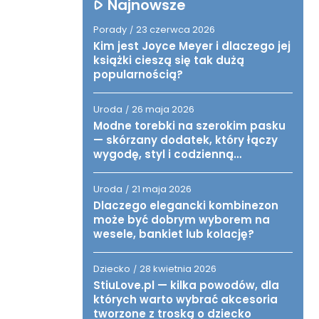
Najnowsze
Porady
23 czerwca 2026
/
Kim jest Joyce Meyer i dlaczego jej
książki cieszą się tak dużą
popularnością?
Uroda
26 maja 2026
/
Modne torebki na szerokim pasku
— skórzany dodatek, który łączy
wygodę, styl i codzienną
funkcjonalność
Uroda
21 maja 2026
/
Dlaczego elegancki kombinezon
może być dobrym wyborem na
wesele, bankiet lub kolację?
Dziecko
28 kwietnia 2026
/
StiuLove.pl — kilka powodów, dla
których warto wybrać akcesoria
tworzone z troską o dziecko