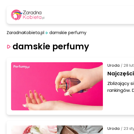
ZaradnaKobieta.pl
damskie perfumy
damskie perfumy
Uroda
28 lu
/
Najczęśc
Zbliżający s
rankingów. 
Nadszedł wi
roku najwię
Uroda
23 st
/