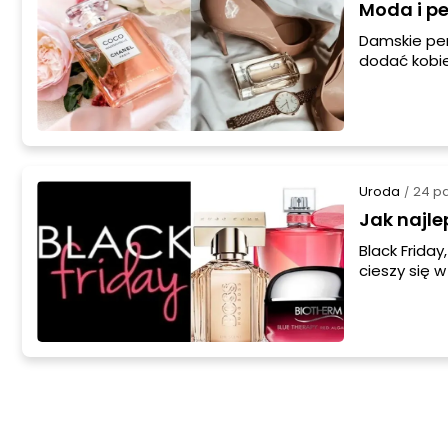
Moda i pe
Damskie per
dodać kobie
wyrazem pię
ma odpowied
wybierane n
Uroda
24 pa
/
Jak najle
Black Frida
cieszy się 
organizowa
produktów w
na ten dzie
okazja do b
rabatów, al