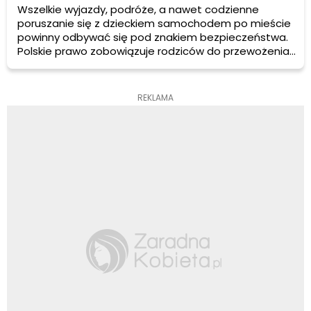
Wszelkie wyjazdy, podróże, a nawet codzienne
poruszanie się z dzieckiem samochodem po mieście
powinny odbywać się pod znakiem bezpieczeństwa.
Polskie prawo zobowiązuje rodziców do przewożenia
dzieci w fotelikach samochodowych do momentu
ukończenia przez nie 12 roku życia i osiągnięcia
wzrostu 150 centymetrów. Starsze dzieci jeżdżą na
REKLAMA
specjalnych podwyższeniach – ich zadaniem jest
niedopuszczenie do tego aby pas samochodowy
przechodził przez szyje naszej pociechy gdyż może
stwarzać dodatkowe zagrożenie w razie zderzenia.
Należy zadbać aby pas przechodził przez klatkę
piersiową.