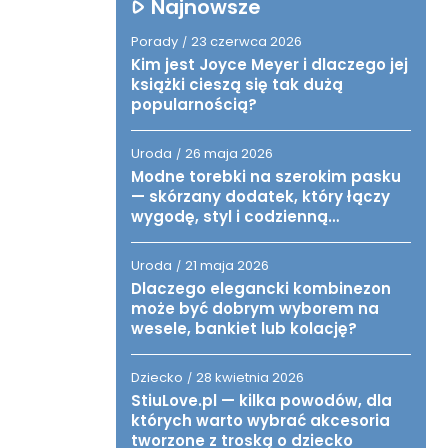
Najnowsze
Porady
23 czerwca 2026
/
Kim jest Joyce Meyer i dlaczego jej
książki cieszą się tak dużą
popularnością?
Uroda
26 maja 2026
/
Modne torebki na szerokim pasku
— skórzany dodatek, który łączy
wygodę, styl i codzienną
funkcjonalność
Uroda
21 maja 2026
/
Dlaczego elegancki kombinezon
może być dobrym wyborem na
wesele, bankiet lub kolację?
Dziecko
28 kwietnia 2026
/
StiuLove.pl — kilka powodów, dla
których warto wybrać akcesoria
tworzone z troską o dziecko