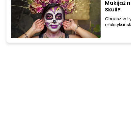
Makijaż n
Skull?
Chcesz w ty
meksykański maki
przerażając