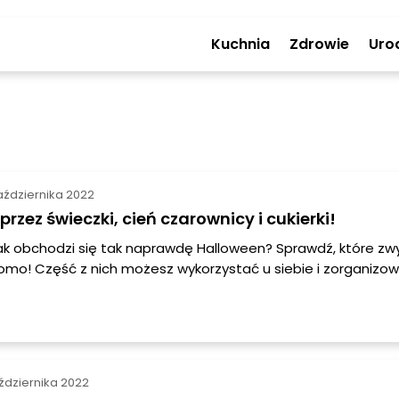
Kuchnia
Zdrowie
Uro
aździernika 2022
przez świeczki, cień czarownicy i cukierki!
jak obchodzi się tak naprawdę Halloween? Sprawdź, które zw
omo! Część z nich możesz wykorzystać u siebie i zorganizo
ny wieczór pełen dobrej zabawy!
ździernika 2022