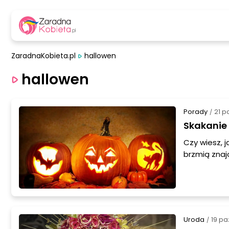
ZaradnaKobieta.pl
hallowen
hallowen
Porady
21 p
/
Skakanie 
Czy wiesz, 
brzmią znaj
niezapomnia
Uroda
19 pa
/