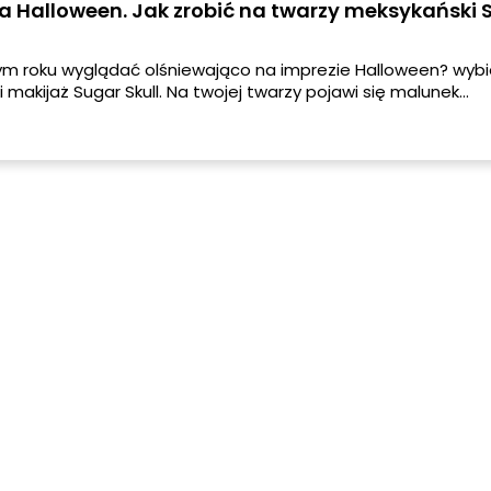
a Halloween. Jak zrobić na twarzy meksykański 
m roku wyglądać olśniewająco na imprezie Halloween? wybi
jaż Sugar Skull. Na twojej twarzy pojawi się malunek
ej czaszki, która z pewnością wszystkim się spodoba!