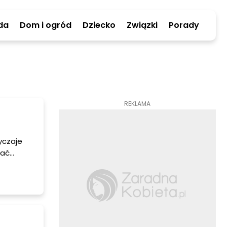
da
Dom i ogród
Dziecko
Związki
Porady
REKLAMA
yczaje
wać