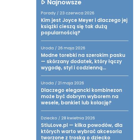
Najnowsze
Porady
23 czerwca 2026
/
Kim jest Joyce Meyer i dlaczego jej
książki cieszą się tak dużą
popularnością?
Uroda
26 maja 2026
/
Modne torebki na szerokim pasku
— skórzany dodatek, który łączy
wygodę, styl i codzienną
funkcjonalność
Uroda
21 maja 2026
/
Dlaczego elegancki kombinezon
może być dobrym wyborem na
wesele, bankiet lub kolację?
Dziecko
28 kwietnia 2026
/
StiuLove.pl — kilka powodów, dla
których warto wybrać akcesoria
tworzone z troską o dziecko