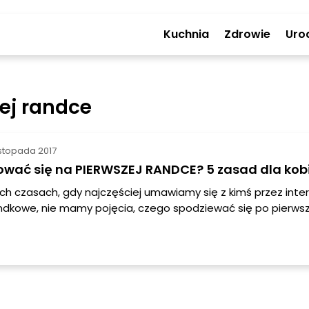
Kuchnia
Zdrowie
Uro
ej randce
istopada 2017
ować się na PIERWSZEJ RANDCE? 5 zasad dla kob
ych czasach, gdy najczęściej umawiamy się z kimś przez inte
andkowe, nie mamy pojęcia, czego spodziewać się po pierwsz
5 zasad, które dali mężczyźni co do tego, jak chcieliby, aby
 się ich partnerka na pierwszej randce.