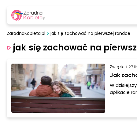
ZaradnaKobieta.pl
jak się zachować na pierwszej randce
jak się zachować na pierwsz
Związki
27 l
/
Jak zach
W dzisiejsz
aplikacje r
randce. Oto 
zachowywała