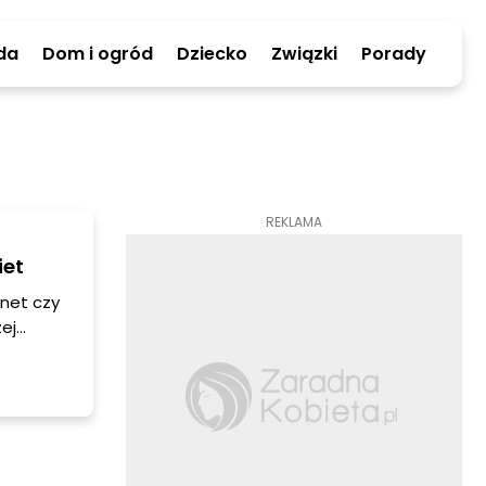
da
Dom i ogród
Dziecko
Związki
Porady
REKLAMA
iet
rnet czy
ej