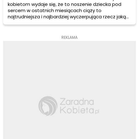
kobietom wydaje się, że to noszenie dziecka pod
sercem w ostatnich miesiącach ciąży to
najtrudniejsza i najbardziej wyczerpująca rzecz jaką
mogą sobie wyobrazić, to później przychodzi poród,
który okazuje się być bardziej wymagający, a na
koniec codzienność, która też bywa niełatwa. Niewiele
REKLAMA
jest takich dzieci, które po nakarmieniu grzecznie śpią
odłożone do łóżeczka i to przez kilka godzin.
Rzeczywistość może okazać się mało kolorowa.