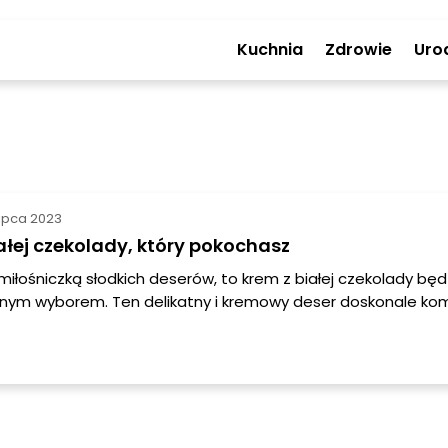
Kuchnia
Zdrowie
Uro
lipca 2023
ałej czekolady, który pokochasz
 miłośniczką słodkich deserów, to krem z białej czekolady będ
lnym wyborem. Ten delikatny i kremowy deser doskonale ko
i smakami i jest niezwykle popularny na różnego rodzaju przy
iach. W tym artykule podzielimy się przepisem na krem z biał
podpowiemy jak go podawać oraz udzielimy kilku porad, któr
w przygotowaniu tego pysznego deseru.