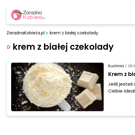
ZaradnaKobieta.pl
krem z białej czekolady
krem z białej czekolady
Kuchnia
28 
/
Krem z bi
Jeśli jesteś
Ciebie idea
się z różnym
uroczystośc
czekolady, 
pomogą Ci 