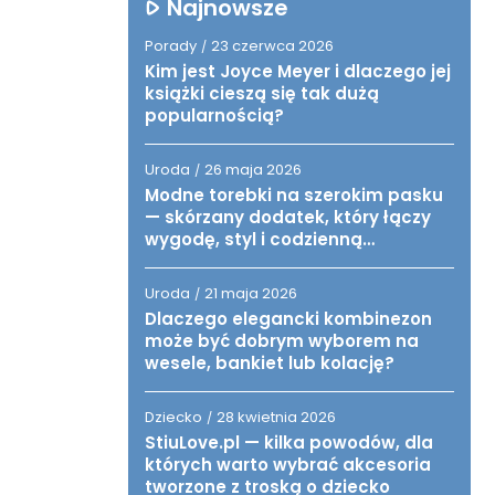
Najnowsze
Porady
23 czerwca 2026
/
Kim jest Joyce Meyer i dlaczego jej
książki cieszą się tak dużą
popularnością?
Uroda
26 maja 2026
/
Modne torebki na szerokim pasku
— skórzany dodatek, który łączy
wygodę, styl i codzienną
funkcjonalność
Uroda
21 maja 2026
/
Dlaczego elegancki kombinezon
może być dobrym wyborem na
wesele, bankiet lub kolację?
Dziecko
28 kwietnia 2026
/
StiuLove.pl — kilka powodów, dla
których warto wybrać akcesoria
tworzone z troską o dziecko