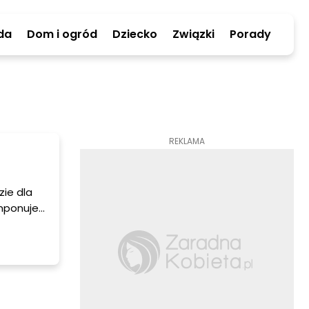
da
Dom i ogród
Dziecko
Związki
Porady
REKLAMA
zie dla
mponuje
jęciach i
ej
e