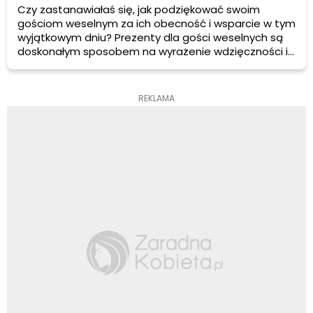
Czy zastanawiałaś się, jak podziękować swoim
gościom weselnym za ich obecność i wsparcie w tym
wyjątkowym dniu? Prezenty dla gości weselnych są
doskonałym sposobem na wyrażenie wdzięczności i
docenienie ich udziału w naszej ceremonii. Zdradzamy
niezwykłe pomysły na prezenty, które z pewnością
zachwycą Waszych gości. Jesteście gotowe?
REKLAMA
Zaczynamy!