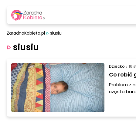
ZaradnaKobieta.pl
siusiu
siusiu
Dziecko
16 
/
Co robić 
Problem z 
często bard
sposób prze
wyleczenie.
nerwy u dzi
wywołującym