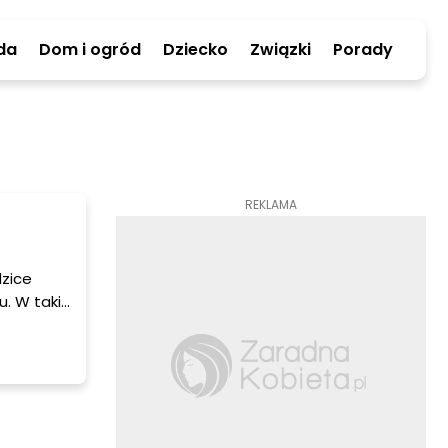
da
Dom i ogród
Dziecko
Związki
Porady
REKLAMA
zice
u. W taki
 się
ytuacjami