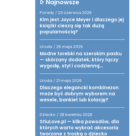
Najnowsze
Porady
23 czerwca 2026
/
Kim jest Joyce Meyer i dlaczego jej
książki cieszą się tak dużą
popularnością?
Uroda
26 maja 2026
/
Modne torebki na szerokim pasku
— skórzany dodatek, który łączy
wygodę, styl i codzienną
funkcjonalność
Uroda
21 maja 2026
/
Dlaczego elegancki kombinezon
może być dobrym wyborem na
wesele, bankiet lub kolację?
Dziecko
28 kwietnia 2026
/
StiuLove.pl — kilka powodów, dla
których warto wybrać akcesoria
tworzone z troską o dziecko