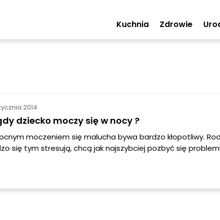
Kuchnia
Zdrowie
Uro
stycznia 2014
gdy dziecko moczy się w nocy ?
nocnym moczeniem się malucha bywa bardzo kłopotliwy. Rod
zo się tym stresują, chcą jak najszybciej pozbyć się problem
rzucają swoje obawy i stres na dziecko, opóźniając jeszcze
 Wśród najczęstszych przyczyn nocnego moczenia wymienia
ecka spowodowane licznymi czynnikami, a w szczególności s
i u malucha poczucie zagrożenia.