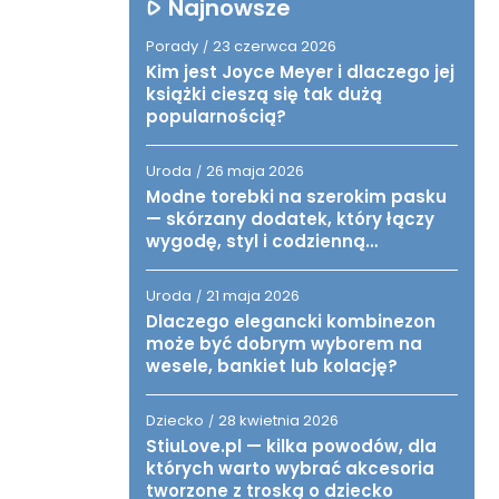
Najnowsze
Porady
23 czerwca 2026
/
Kim jest Joyce Meyer i dlaczego jej
książki cieszą się tak dużą
popularnością?
Uroda
26 maja 2026
/
Modne torebki na szerokim pasku
— skórzany dodatek, który łączy
wygodę, styl i codzienną
funkcjonalność
Uroda
21 maja 2026
/
Dlaczego elegancki kombinezon
może być dobrym wyborem na
wesele, bankiet lub kolację?
Dziecko
28 kwietnia 2026
/
StiuLove.pl — kilka powodów, dla
których warto wybrać akcesoria
tworzone z troską o dziecko