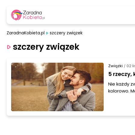
ZaradnaKobieta.pl
szczery związek
szczery związek
Związki
02 l
/
5 rzeczy,
Nie każdy z
kolorowo. M
uderza nam 
wiemy. Pew
niekonieczn
nie dałoby 
Co zrobić, 