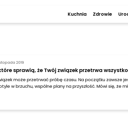
Kuchnia
Zdrowie
Uro
istopada 2019
 które sprawią, że Twój związek przetrwa wszystko
wiązek może przetrwać próbę czasu. Na początku zawsze je
otyle w brzuchu, wspólne plany na przyszłość. Mówi się, że mi
do głowy. Ale w końcu przychodzi czas, kiedy już wszystko o
ne rzeczy zaczynają nam w sobie nawzajem przeszkadzać i
ie chcemy iść na kompromis. Teoretycznie, nie ma związku, 
się odratować, jednak cały w tym ambaras, żeby dwoje chciał
by Wasz związek przetrwał? Podpowiadamy!