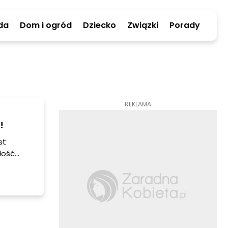
da
Dom i ogród
Dziecko
Związki
Porady
REKLAMA
!
st
łość
 sobie
którego
o na raz.