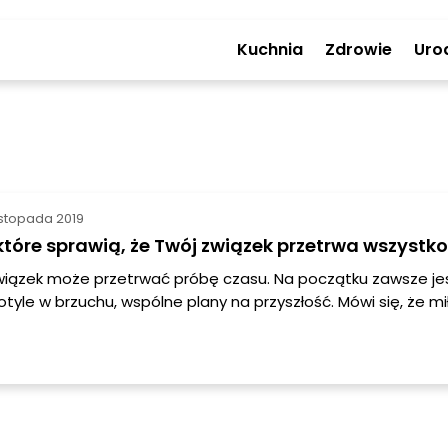
Kuchnia
Zdrowie
Uro
istopada 2019
 które sprawią, że Twój związek przetrwa wszystko
wiązek może przetrwać próbę czasu. Na początku zawsze je
otyle w brzuchu, wspólne plany na przyszłość. Mówi się, że mi
do głowy. Ale w końcu przychodzi czas, kiedy już wszystko o
ne rzeczy zaczynają nam w sobie nawzajem przeszkadzać i
ie chcemy iść na kompromis. Teoretycznie, nie ma związku, 
się odratować, jednak cały w tym ambaras, żeby dwoje chciał
by Wasz związek przetrwał? Podpowiadamy!