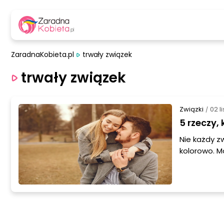
ZaradnaKobieta.pl
trwały związek
trwały związek
Związki
02 l
/
5 rzeczy,
Nie każdy z
kolorowo. M
uderza nam 
wiemy. Pew
niekonieczn
nie dałoby 
Co zrobić, 