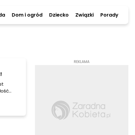
da
Dom i ogród
Dziecko
Związki
Porady
REKLAMA
!
st
łość
 sobie
którego
o na raz.