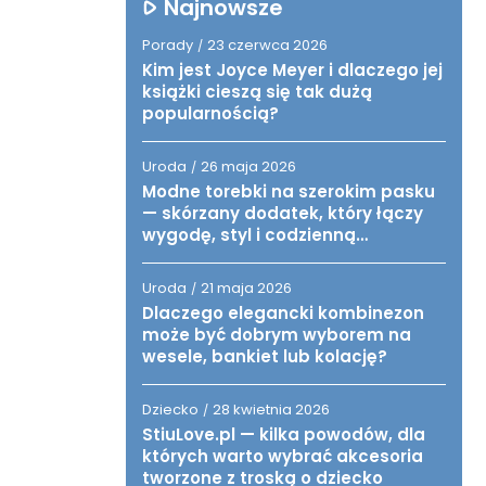
Najnowsze
Porady
23 czerwca 2026
/
Kim jest Joyce Meyer i dlaczego jej
książki cieszą się tak dużą
popularnością?
Uroda
26 maja 2026
/
Modne torebki na szerokim pasku
— skórzany dodatek, który łączy
wygodę, styl i codzienną
funkcjonalność
Uroda
21 maja 2026
/
Dlaczego elegancki kombinezon
może być dobrym wyborem na
wesele, bankiet lub kolację?
Dziecko
28 kwietnia 2026
/
StiuLove.pl — kilka powodów, dla
których warto wybrać akcesoria
tworzone z troską o dziecko