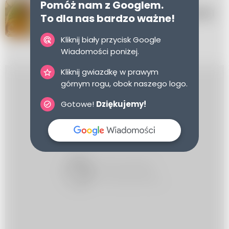
Pomóż nam z Googlem.
Witamina E - tajemnica urody i 
To dla nas bardzo ważne!
zdrowia
Kliknij biały przycisk Google
Wiadomości poniżej.
REKLAMA
Kliknij gwiazdkę w prawym
górnym rogu, obok naszego logo.
Gotowe!
Dziękujemy!