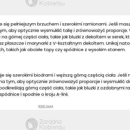
e się pełniejszym brzuchem i szerokimi ramionami. Jeśli masz
 tym, aby optycznie wysmuklić talię i zrównoważyć proporcje.
na górnej części ciała, takie jak bluzki z dekoltem w serek, k
az płaszcze i marynarki z V-kształtnym dekoltem. Unikaj nat
ch, takich jak obcisłe topy czy spódnice z wysokim stanem.
je się szerokimi biodrami i węższą górną częścią ciała. Jeśli 
ię na tym, aby optycznie zrównoważyć proporcje i wysmuklić 
e podkreślają górną część ciała, takie jak bluzki z ozdobnymi 
ódnice i spodnie o kroju A-linii.
REKLAMA