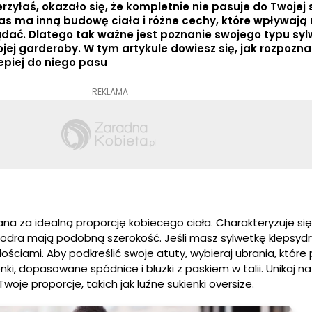
ierzyłaś, okazało się, że kompletnie nie pasuje do Twojej 
as ma inną budowę ciała i różne cechy, które wpływają n
ać. Dlatego tak ważne jest poznanie swojego typu sylw
ej garderoby. W tym artykule dowiesz się, jak rozpozna
lepiej do niego pasu
REKLAMA
ana za idealną proporcję kobiecego ciała. Charakteryzuje si
 biodra mają podobną szerokość. Jeśli masz sylwetkę klepsyd
ościami. Aby podkreślić swoje atuty, wybieraj ubrania, które
enki, dopasowane spódnice i bluzki z paskiem w talii. Unikaj 
oje proporcje, takich jak luźne sukienki oversize.