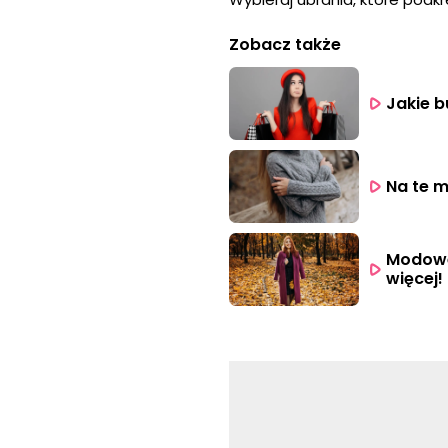
Zobacz także
Jakie b
Na te m
Modowe 
więcej!