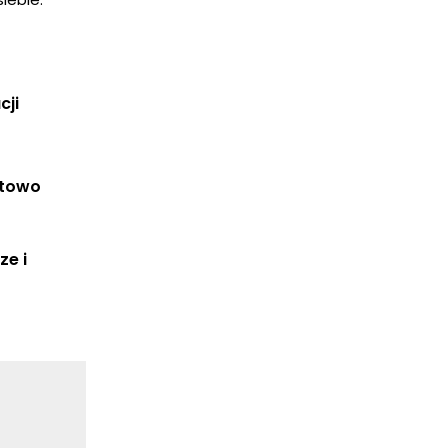
cji
rtowo
e i 