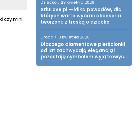
Dziecko
28 kwietnia 2026
/
StiuLove.pl — kilka powodów, dla
których warto wybrać akcesoria
i czy mini
tworzone z troską o dziecko
Uroda
13 kwietnia 2026
/
Dlaczego diamentowe pierścionki
od lat zachwycają elegancją i
pozostają symbolem wyjątkowych
chwil?