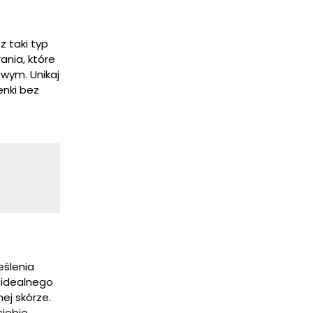
z taki typ
ania, które
owym. Unikaj
enki bez
eślenia
 idealnego
ej skórze.
iebie.