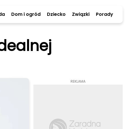
da
Dom i ogród
Dziecko
Związki
Porady
dealnej
REKLAMA