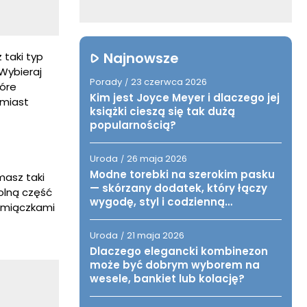
Najnowsze
 taki typ
 Wybieraj
Porady
23 czerwca 2026
/
tóre
Kim jest Joyce Meyer i dlaczego jej
omiast
książki cieszą się tak dużą
popularnością?
Uroda
26 maja 2026
/
Modne torebki na szerokim pasku
masz taki
— skórzany dodatek, który łączy
dolną część
wygodę, styl i codzienną
ramiączkami
funkcjonalność
Uroda
21 maja 2026
/
Dlaczego elegancki kombinezon
może być dobrym wyborem na
wesele, bankiet lub kolację?