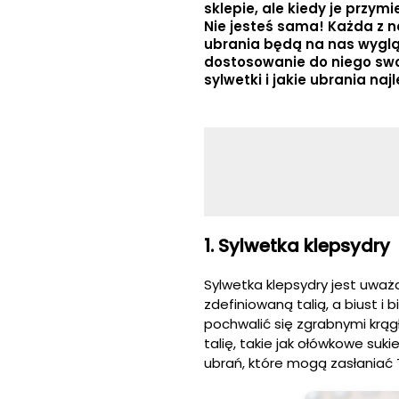
sklepie, ale kiedy je przym
Nie jesteś sama! Każda z n
ubrania będą na nas wygląd
dostosowanie do niego swoj
sylwetki i jakie ubrania naj
1. Sylwetka klepsydry
Sylwetka klepsydry jest uważ
zdefiniowaną talią, a biust i
pochwalić się zgrabnymi krągł
talię, takie jak ołówkowe suki
ubrań, które mogą zasłaniać Tw