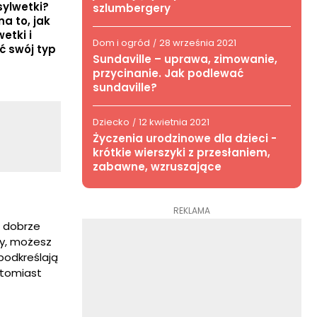
sylwetki?
szlumbergery
a to, jak
etki i
Dom i ogród
28 września 2021
/
ć swój typ
Sundaville – uprawa, zimowanie,
przycinanie. Jak podlewać
sundaville?
Dziecko
12 kwietnia 2021
/
Życzenia urodzinowe dla dzieci -
krótkie wierszyki z przesłaniem,
zabawne, wzruszające
REKLAMA
ę dobrze
ry, możesz
 podkreślają
natomiast