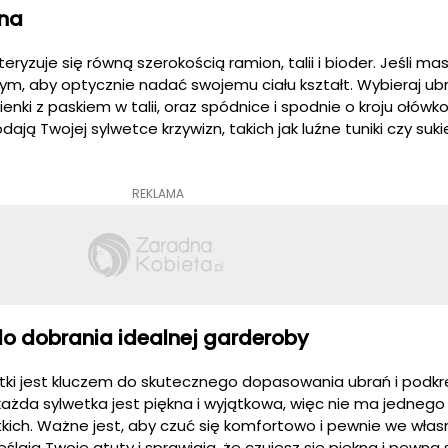
tna
yzuje się równą szerokością ramion, talii i bioder. Jeśli mas
 tym, aby optycznie nadać swojemu ciału kształt. Wybieraj ubr
ukienki z paskiem w talii, oraz spódnice i spodnie o kroju ołówk
ają Twojej sylwetce krzywizn, takich jak luźne tuniki czy suki
REKLAMA
do dobrania idealnej garderoby
tki jest kluczem do skutecznego dopasowania ubrań i podkr
każda sylwetka jest piękna i wyjątkowa, więc nie ma jednego
kich. Ważne jest, aby czuć się komfortowo i pewnie we własn
ślają Twoje atuty i sprawiają, że czujesz się piękna i pewna s