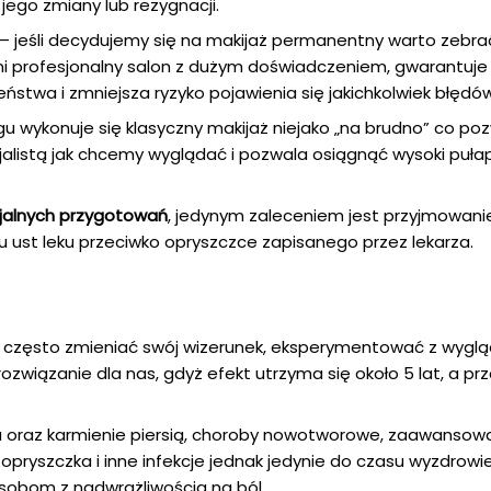
 jego zmiany lub rezygnacji.
– jeśli decydujemy się na makijaż permanentny warto zebra
łni profesjonalny salon z dużym doświadczeniem, gwarantuj
ństwa i zmniejsza ryzyko pojawienia się jakichkolwiek błędów
 wykonuje się klasyczny makijaż niejako „na brudno” co po
cjalistą jak chcemy wyglądać i pozwala osiągnąć wysoki puła
jalnych przygotowań
, jedynym zaleceniem jest przyjmowanie
gu ust leku przeciwko opryszczce zapisanego przez lekarza.
my często zmieniać swój wizerunek, eksperymentować z wygl
rozwiązanie dla nas, gdyż efekt utrzyma się około 5 lat, a pr
a oraz karmienie piersią, choroby nowotworowe, zaawansow
opryszczka i inne infekcje jednak jedynie do czasu wyzdrowi
osobom z nadwrażliwością na ból.