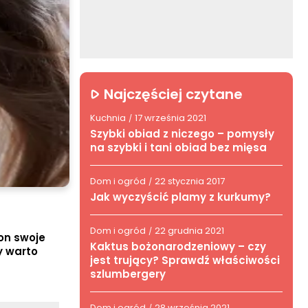
Najczęściej czytane
Kuchnia
17 września 2021
/
Szybki obiad z niczego – pomysły
na szybki i tani obiad bez mięsa
Dom i ogród
22 stycznia 2017
/
Jak wyczyścić plamy z kurkumy?
Dom i ogród
22 grudnia 2021
/
on swoje
Kaktus bożonarodzeniowy – czy
y warto
jest trujący? Sprawdź właściwości
szlumbergery
Dom i ogród
28 września 2021