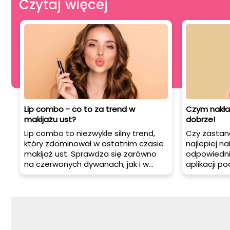
Czytaj więcej
Lip combo - co to za trend w
Czym nakła
makijażu ust?
dobrze!
Lip combo to niezwykle silny trend,
Czy zastana
który zdominował w ostatnim czasie
najlepiej n
makijaż ust. Sprawdza się zarówno
odpowiedni
na czerwonych dywanach, jak i w
aplikacji p
mediach społecznościowych,
ogromny wp
wzbudzając coraz większe uznanie
makijażu. W
wśród kobiet. Na czym polega lip
podpowiemy 
combo? Co warto wiedzieć o tym
najpopularni
trendzie makijażowym?
zalety i wad