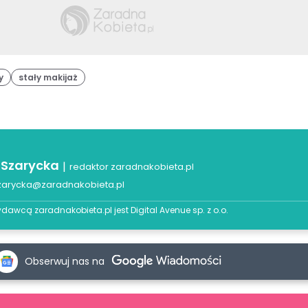
y
stały makijaż
 Szarycka
|
redaktor zaradnakobieta.pl
zarycka@zaradnakobieta.pl
dawcą zaradnakobieta.pl jest
Digital Avenue sp. z o.o.
Obserwuj nas na