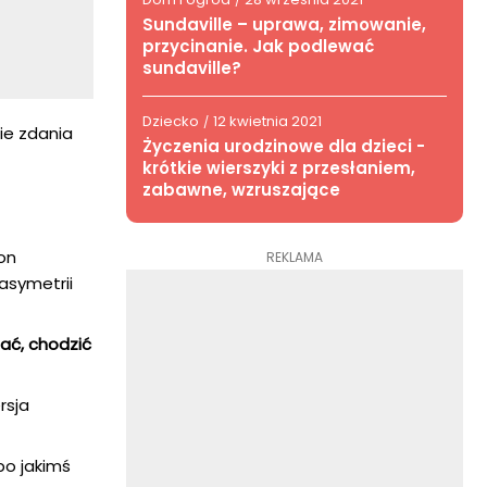
/
Sundaville – uprawa, zimowanie,
przycinanie. Jak podlewać
sundaville?
Dziecko
12 kwietnia 2021
/
ie zdania
Życzenia urodzinowe dla dzieci -
krótkie wierszyki z przesłaniem,
zabawne, wzruszające
on
REKLAMA
asymetrii
ać, chodzić
rsja
po jakimś