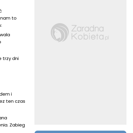
ć
e nam to
.
zwala
p
 trzy dni
ądem i
zez ten czas
ana
enia. Zabieg