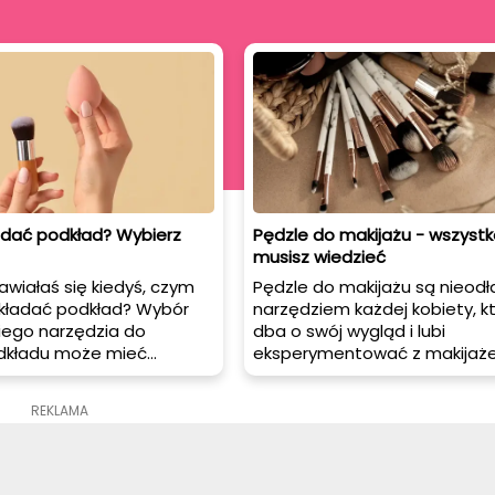
dać podkład? Wybierz
Pędzle do makijażu - wszystk
musisz wiedzieć
wiałaś się kiedyś, czym
Pędzle do makijażu są nieod
akładać podkład? Wybór
narzędziem każdej kobiety, k
ego narzędzia do
dba o swój wygląd i lubi
odkładu może mieć
eksperymentować z makijaż
ływ na finalny efekt
Dzięki nim możemy precyzyjn
 tym artykule
aplikować kosmetyki i osiągn
REKLAMA
Ci, jakie są
pożądane efekty. Jednak wy
ejsze opcje i jakie są ich
odpowiednich pędzli może b
y.
trudny, ponieważ na rynku
dostępnych jest wiele różnyc