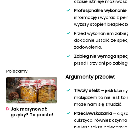
czasie istnieje możliwość
Profesjonalne wykonanie
informację i wybrać z pe
wyższy stopień bezpiecze
Przed wykonaniem zabiegu
dokładnie ustalić ze spe
zadowolenia.
Zabieg nie wymaga spec
przed i trzy dni po zabie
Polecamy
Argumenty przeciw:
Trwały efekt
– jeśli lubi
makijażem to nie jest to 
może nam się znudzić.
Jak marynować
Przeciwwskazania
– ciąż
grzyby? To proste!
cukrzyca, również czynna 
nie jest także polecany 