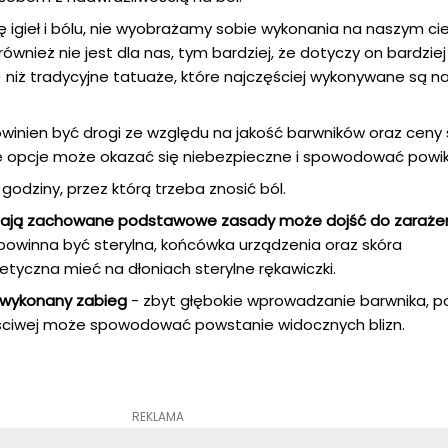
ię igieł i bólu, nie wyobrażamy sobie wykonania na naszym ci
wnież nie jest dla nas, tym bardziej, że dotyczy on bardziej
ki) niż tradycyjne tatuaże, które najczęściej wykonywane są n
winien być drogi ze względu na jakość barwników oraz ceny 
e opcje może okazać się niebezpieczne i spowodować powik
odziny, przez którą trzeba znosić ból.
ostają zachowane podstawowe zasady może dojść do zaraże
 powinna być sterylna, końcówka urządzenia oraz skóra
yczna mieć na dłoniach sterylne rękawiczki.
e wykonany zabieg
- zbyt głębokie wprowadzanie barwnika, p
aściwej może spowodować powstanie widocznych blizn.
REKLAMA