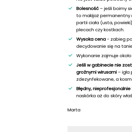
Bolesność
– jeśli boimy s
to makijaż permanentny ró
partii ciała (usta, powie
plecach czy kostkach.
Wysoka cena
- zabieg po
decydowanie się na tani
Wykonanie zajmuje około g
Jeśli w gabinecie nie z
groźnymi wirusami
– igła
zdezynfekowane, a kosmet
Błędny, nieprofesjonalni
naskórka aż do skóry wł
Marta