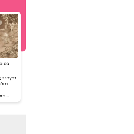
o co
łącznym
tóra
em.
ie
ąć
bór
yć
h