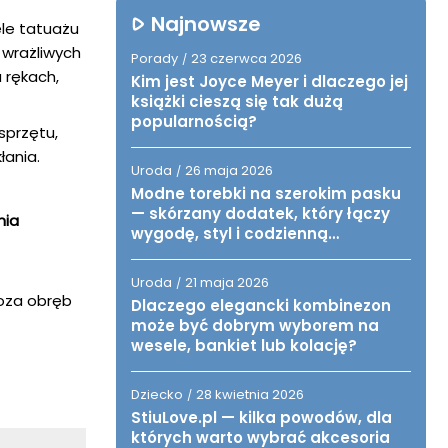
Najnowsze
ele tatuażu
 wrażliwych
Porady
23 czerwca 2026
/
a rękach,
Kim jest Joyce Meyer i dlaczego jej
książki cieszą się tak dużą
popularnością?
sprzętu,
łania.
Uroda
26 maja 2026
/
Modne torebki na szerokim pasku
— skórzany dodatek, który łączy
nia
wygodę, styl i codzienną
funkcjonalność
Uroda
21 maja 2026
/
oza obręb
Dlaczego elegancki kombinezon
może być dobrym wyborem na
wesele, bankiet lub kolację?
Dziecko
28 kwietnia 2026
/
StiuLove.pl — kilka powodów, dla
których warto wybrać akcesoria