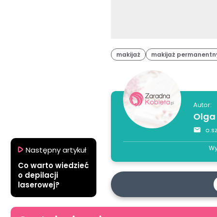
makijaż
makijaż permanentn
Autor:
Olga
o.s
Wy
Następny artykuł
Co warto wiedzieć
o depilacji
laserowej?