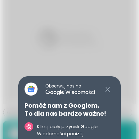
Obserwuj nas na
Pomóż nam z Googlem.
To dla nas bardzo ważne!
karmienie piersią
karmienie z piersi
dobrany biustonosz
Kliknij biały przycisk Google
Autor:
Wiadomości poniżej.
Olga Szarycka