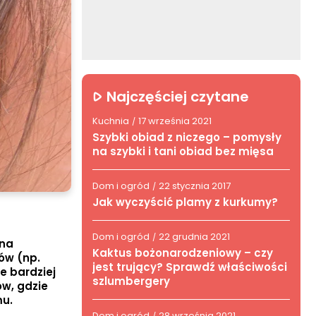
Najczęściej czytane
Kuchnia
17 września 2021
/
Szybki obiad z niczego – pomysły
na szybki i tani obiad bez mięsa
Dom i ogród
22 stycznia 2017
/
Jak wyczyścić plamy z kurkumy?
Dom i ogród
22 grudnia 2021
/
żna
Kaktus bożonarodzeniowy – czy
ków (np.
jest trujący? Sprawdź właściwości
e bardziej
szlumbergery
w, gdzie
mu.
Dom i ogród
28 września 2021