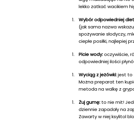
lekko zatkać wacikiem hi
Wybór odpowiedniej diet
(jak sama nazwa wskazuj
spożywanie słodyczy, ml
ciepłe posiłki, najlepie
Picie wody:
oczywiście, ró
odpowiedniej ilości płyn
Wyciąg z jeżówki:
jest to
Można preparat ten kupić
metoda na walkę z grypą
Żuj gumę:
to nie mit! Je
dziennie zapadały na zapa
Zawarty w niej ksylitol b