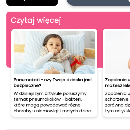
Czytaj więcej
Pneumokoki - czy Twoje dziecko jest
Zapalenie u
bezpieczne?
możesz le
W dzisiejszym artykule poruszymy
Zapalenia 
temat pneumokoków - bakterii,
schorzenie
które mogą powodować różne
zarówno dzie
choroby u niemowląt i małych dzieci.
tym artykul
Zapalenie płuc, zapalenie ucha
najczęstsz
środkowego, zapalenie zatok
ucha, przy
obocznych nosa, a nawet zapalenie
oraz skute