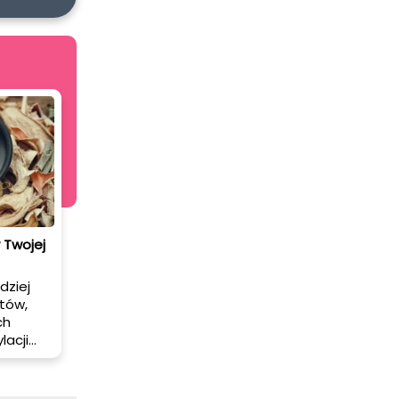
 Twojej
dziej
tów,
ch
lacji
cynie,