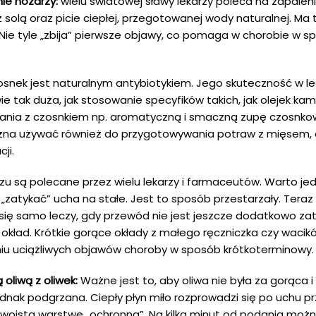
nie nozdrzy:
wielu światowej sławy lekarzy poleca na zapalen
z solą oraz picie ciepłej, przegotowanej wody naturalnej. M
Nie tyle „zbija” pierwsze objawy, co pomaga w chorobie w s
snek jest naturalnym antybiotykiem. Jego skuteczność w le
ie tak duża, jak stosowanie specyfików takich, jak olejek ka
nia z czosnkiem np. aromatyczną i smaczną zupę czosnko
na używać również do przygotowywania potraw z mięsem, d
ji.
zu są polecane przez wielu lekarzy i farmaceutów. Warto je
„zatykać” ucha na stałe. Jest to sposób przestarzały. Tera
 się samo leczy, gdy przewód nie jest jeszcze dodatkowo za
okład. Krótkie gorące okłady z małego ręczniczka czy waci
iu uciążliwych objawów choroby w sposób krótkoterminowy.
oliwą z oliwek:
Ważne jest to, aby oliwa nie była za gorąca i 
dnak podgrzana. Ciepły płyn miło rozprowadzi się po uchu p
 swoistą warstwę „ochronną”. Na kilka minut od podania moż