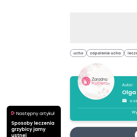
ucho
zapalenie ucha
lecz
Autor:
Olga
o.s
Wy
Następny artykuł
Sposoby leczenia
grzybicy jamy
ustnej