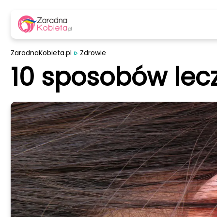
ZaradnaKobieta.pl
Zdrowie
10 sposobów lec