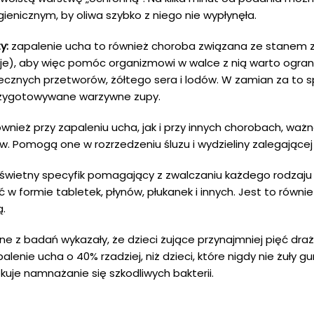
gienicznym, by oliwa szybko z niego nie wypłynęła.
y:
zapalenie ucha to również choroba związana ze stanem
e), aby więc pomóc organizmowi w walce z nią warto ogran
ecznych przetworów, żółtego sera i lodów. W zamian za to
j przygotowywane warzywne zupy.
wnież przy zapaleniu ucha, jak i przy innych chorobach, ważne
ów. Pomogą one w rozrzedzeniu śluzu i wydzieliny zalegającej
 świetny specyfik pomagający z zwalczaniu każdego rodzaju i
 w formie tabletek, płynów, płukanek i innych. Jest to równi
.
dne z badań wykazały, że dzieci żujące przynajmniej pięć dr
lenie ucha o 40% rzadziej, niż dzieci, które nigdy nie żuły g
lokuje namnażanie się szkodliwych bakterii.