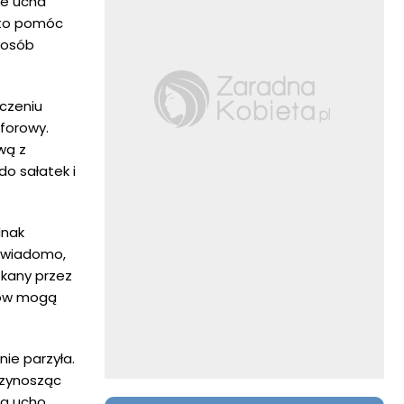
ie ucha
a to pomóc
posób
czeniu
mforowy.
wą z
o sałatek i
dnak
z wiadomo,
tkany przez
ków mogą
nie parzyła.
rzynosząc
na ucho