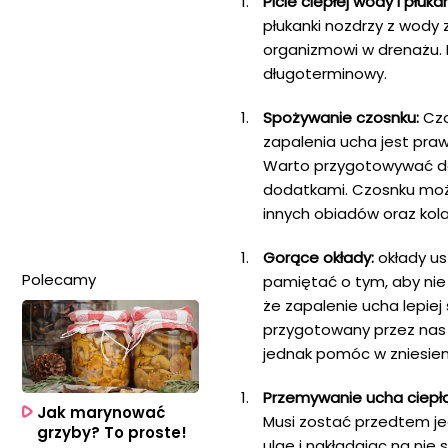
Picie ciepłej wody i płuka
płukanki nozdrzy z wody 
organizmowi w drenażu. 
długoterminowy.
Spożywanie czosnku:
Czo
zapalenia ucha jest praw
Warto przygotowywać da
dodatkami. Czosnku moż
innych obiadów oraz kolac
Gorące okłady:
okłady us
Polecamy
pamiętać o tym, aby nie 
że zapalenie ucha lepiej
przygotowany przez nas 
jednak pomóc w zniesien
Przemywanie ucha ciepłą 
Jak marynować
Musi zostać przedtem je
grzyby? To proste!
ulgę i nakładając na nie