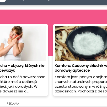
cha - objawy, których nie
Kamfora: Cudowny składnik w
kceważyć
domowej apteczce
ucha to dość powszechne
Kamfora jest jednym z najbar
, które może dotknąć
znanych naturalnych prepara
ci, jak i dorosłych. W
często stosowanym w różny
e dowiesz się o
dziedzinach. Pochodzi z desty
ych objawach zapalenia
drewna cynamonowca
czynach tego schorzenia
kamforowego i ma wiele
REKLAMA
cznych sposobach
zastosowań, zarówno w medy