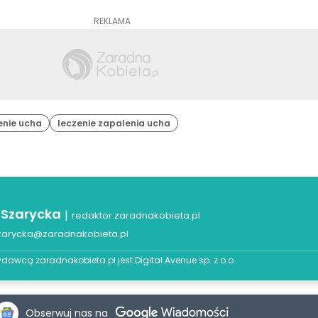
REKLAMA
enie ucha
leczenie zapalenia ucha
 Szarycka
|
redaktor zaradnakobieta.pl
zarycka@zaradnakobieta.pl
dawcą zaradnakobieta.pl jest
Digital Avenue sp. z o.o.
Obserwuj nas na