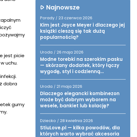
Najnowsze
Porady
23 czerwca 2026
/
 zapalnym
Kim jest Joyce Meyer i dlaczego jej
iczyć
książki cieszą się tak dużą
 spożywajmy
popularnością?
Uroda
26 maja 2026
/
 jest picie
Modne torebki na szerokim pasku
 w uchu.
— skórzany dodatek, który łączy
wygodę, styl i codzienną
nfekcji.
funkcjonalność
eż dobra
Uroda
21 maja 2026
/
Dlaczego elegancki kombinezon
może być dobrym wyborem na
ażetek gumy
wesele, bankiet lub kolację?
umy.
Dziecko
28 kwietnia 2026
/
StiuLove.pl — kilka powodów, dla
których warto wybrać akcesoria