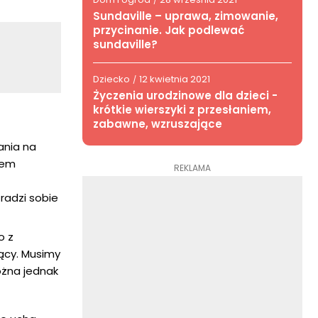
/
Sundaville – uprawa, zimowanie,
przycinanie. Jak podlewać
sundaville?
Dziecko
12 kwietnia 2021
/
Życzenia urodzinowe dla dzieci -
krótkie wierszyki z przesłaniem,
zabawne, wzruszające
ania na
iem
REKLAMA
radzi sobie
o z
jący. Musimy
ożna jednak