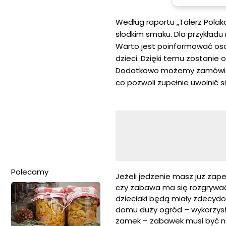
Według raportu „Talerz Polak
słodkim smaku. Dla przykład
Warto jest poinformować os
dzieci. Dzięki temu zostanie 
Dodatkowo możemy zamówić pi
co pozwoli zupełnie uwolnić 
Polecamy
Jeżeli jedzenie masz już zap
czy zabawa ma się rozgrywać
dzieciaki będą miały zdecydow
domu duży ogród – wykorzyst
zamek – zabawek musi być na