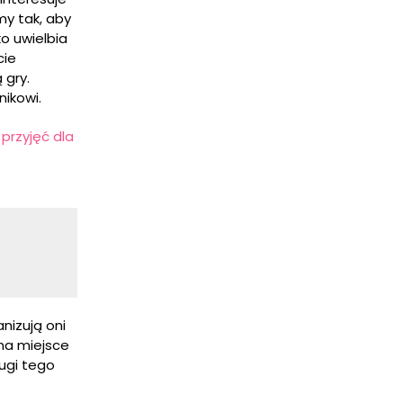
my tak, aby
o uwielbia
cie
 gry.
nikowi.
 przyjęć dla
nizują oni
 na miejsce
ługi tego