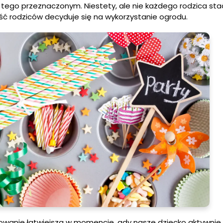
tego przeznaczonym. Niestety, ale nie każdego rodzica sta
ść rodziców decyduje się na wykorzystanie ogrodu.
owanie łatwiejsza w momencie, gdy nasze dziecko aktywnie 