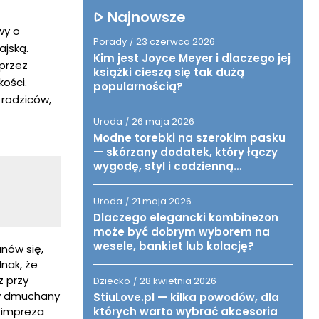
Najnowsze
wy o
Porady
23 czerwca 2026
/
ajską.
Kim jest Joyce Meyer i dlaczego jej
przez
książki cieszą się tak dużą
kości.
popularnością?
rodziców,
Uroda
26 maja 2026
/
Modne torebki na szerokim pasku
— skórzany dodatek, który łączy
wygodę, styl i codzienną
funkcjonalność
Uroda
21 maja 2026
/
Dlaczego elegancki kombinezon
może być dobrym wyborem na
wesele, bankiet lub kolację?
nów się,
nak, że
z przy
Dziecko
28 kwietnia 2026
/
aw dmuchany
StiuLove.pl — kilka powodów, dla
 impreza
których warto wybrać akcesoria