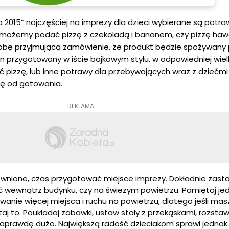
a 2015” najczęściej na imprezy dla dzieci wybierane są potra
u możemy podać pizzę z czekoladą i bananem, czy pizzę haw
obę przyjmującą zamówienie, że produkt będzie spożywany 
on przygotowany w iście bajkowym stylu, w odpowiedniej wiel
zzę, lub inne potrawy dla przebywających wraz z dziećmi 
się od gotowania.
REKLAMA
ewnione, czas przygotować miejsce imprezy. Dokładnie zasta
 wewnątrz budynku, czy na świeżym powietrzu. Pamiętaj jed
anie więcej miejsca i ruchu na powietrzu, dlatego jeśli mas
aj to. Poukładaj zabawki, ustaw stoły z przekąskami, rozst
prawdę dużo. Największą radość dzieciakom sprawi jednak