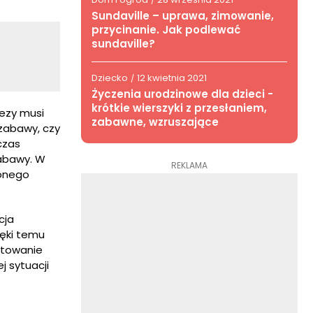
/
Sundaville – uprawa, zimowanie,
przycinanie. Jak podlewać
sundaville?
Dziecko
12 kwietnia 2021
/
Życzenia urodzinowe dla dzieci -
krótkie wierszyki z przesłaniem,
rezy musi
zabawne, wzruszające
 zabawy, czy
czas
zabawy. W
REKLAMA
żonego
cja
ięki temu
otowanie
 sytuacji