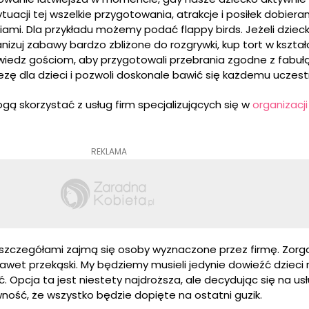
acji tej wszelkie przygotowania, atrakcje i posiłek dobiera
ami. Dla przykładu możemy podać flappy birds. Jeżeli dzieck
anizuj zabawy bardzo zbliżone do rozgrywki, kup tort w kształ
iedz gościom, aby przygotowali przebrania zgodne z fabułą
ezę dla dzieci i pozwoli doskonale bawić się każdemu uczest
ą skorzystać z usług firm specjalizujących się w
organizacji
REKLAMA
szczegółami zajmą się osoby wyznaczone przez firmę. Zorga
nawet przekąski. My będziemy musieli jedynie dowieźć dzieci
ć. Opcja ta jest niestety najdroższa, ale decydując się na us
ość, że wszystko będzie dopięte na ostatni guzik.