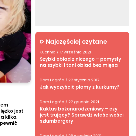
Najczęściej czytane
Kuchnia
17 września 2021
/
Szybki obiad z niczego – pomysły
na szybki i tani obiad bez mięsa
Dom i ogród
22 stycznia 2017
/
Jak wyczyścić plamy z kurkumy?
Dom i ogród
22 grudnia 2021
/
niem
Kaktus bożonarodzeniowy – czy
iężko jest
jest trujący? Sprawdź właściwości
a kilka,
szlumbergery
apewnić
Dom i ogród
28 września 2021