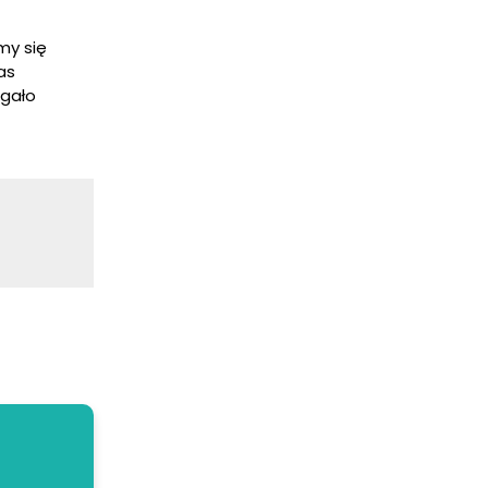
my się
as
egało