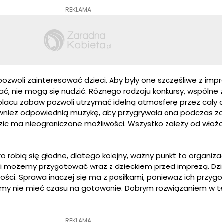
REKLAMA
ozwoli zainteresować dzieci. Aby były one szczęśliwe z imp
iać, nie mogą się nudzić. Różnego rodzaju konkursy, wspólne
acu zabaw pozwoli utrzymać idelną atmosferę przez cały 
również odpowiednią muzykę, aby przygrywała ona podczas 
ic ma nieograniczone możliwości. Wszystko zależy od wło
o robią się głodne, dlatego kolejny, ważny punkt to organiza
ski możemy przygotować wraz z dzieckiem przed imprezą. Dz
ści. Sprawa inaczej się ma z posiłkami, ponieważ ich przyg
emy nie mieć czasu na gotowanie. Dobrym rozwiązaniem w tej
REKLAMA