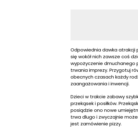
Odpowiednia dawka atrakcji p
się wokół nich zawsze coś dz
wypożyczenie dmuchanego pl
trwania imprezy. Przygotuj 
obecnych czasach każdy rodz
zaangażowania i inwencji.
Dzieci w trakcie zabawy szybk
przekąsek i posiłków. Przeką
posiądzie ono nowe umiejętno
trwa dlugo i zwyczajnie moż
jest zamówienie pizzy.