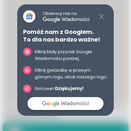
Obserwuj nas na
Pomóż nam z Googlem.
To dla nas bardzo ważne!
Kliknij biały przycisk Google
Wiadomości poniżej.
Kliknij gwiazdkę w prawym
górnym rogu, obok naszego logo.
Gotowe!
Dziękujemy!
kawa właściwości
kawa
Autor: