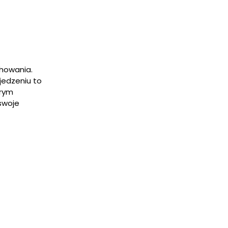
howania.
jedzeniu to
brym
swoje