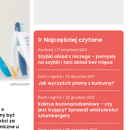
Najczęściej czytane
Kuchnia
17 września 2021
/
Szybki obiad z niczego – pomysły
na szybki i tani obiad bez mięsa
Dom i ogród
22 stycznia 2017
/
Jak wyczyścić plamy z kurkumy?
canva.com
Dom i ogród
22 grudnia 2021
/
Kaktus bożonarodzeniowy – czy
 o
jest trujący? Sprawdź właściwości
nny być
szlumbergery
ści za
niczne u
Dom i ogród
28 września 2021