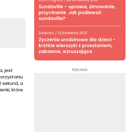
/
Sundaville – uprawa, zimowanie,
przycinanie. Jak podlewać
sundaville?
Dziecko
12 kwietnia 2021
/
Życzenia urodzinowe dla dzieci -
krótkie wierszyki z przesłaniem,
zabawne, wzruszające
REKLAMA
, jest
korzystaniu
0 sekund, a
enki, które