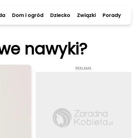
da
Dom i ogród
Dziecko
Związki
Porady
owe nawyki?
REKLAMA