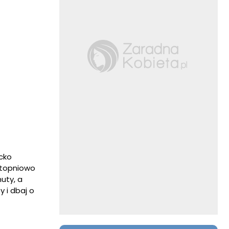
cko
stopniowo
uty, a
 i dbaj o