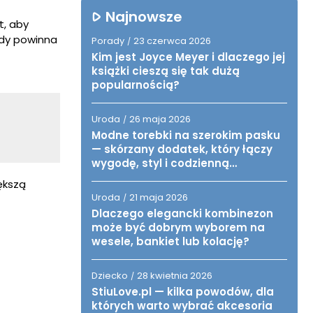
Najnowsze
t, aby
ody powinna
Porady
23 czerwca 2026
/
Kim jest Joyce Meyer i dlaczego jej
książki cieszą się tak dużą
popularnością?
Uroda
26 maja 2026
/
Modne torebki na szerokim pasku
— skórzany dodatek, który łączy
wygodę, styl i codzienną
funkcjonalność
ększą
Uroda
21 maja 2026
/
Dlaczego elegancki kombinezon
może być dobrym wyborem na
wesele, bankiet lub kolację?
Dziecko
28 kwietnia 2026
/
StiuLove.pl — kilka powodów, dla
których warto wybrać akcesoria