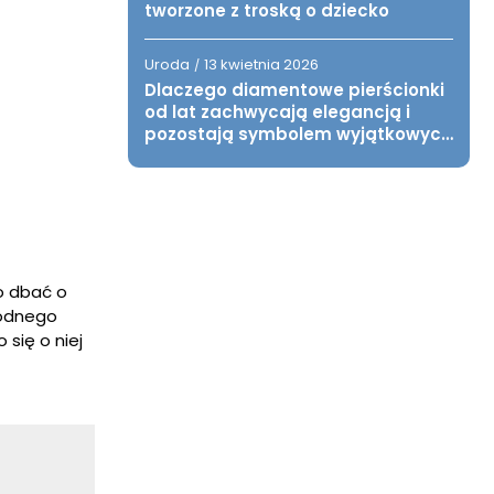
tworzone z troską o dziecko
Uroda
13 kwietnia 2026
/
Dlaczego diamentowe pierścionki
od lat zachwycają elegancją i
pozostają symbolem wyjątkowych
chwil?
o dbać o
godnego
 się o niej