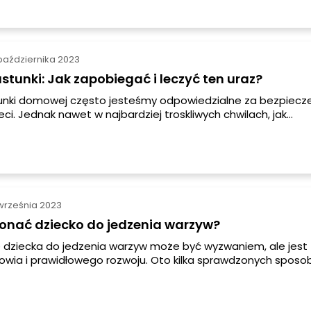
ebieg, toksoplazmoza może stanowić zagrożenie dla płodu 
układem immunologicznym, takich jak osoby zakażone wirus
października 2023
astunki: Jak zapobiegać i leczyć ten uraz?
kunki domowej często jesteśmy odpowiedzialne za bezpiec
ci. Jednak nawet w najbardziej troskliwych chwilach, jak
anie dziecka podczas wchodzenia po schodach, może dojś
go jako łokieć piastunki. W tym artykule dowiesz się, jak za
i i jak go leczyć, aby zapewnić bezpieczeństwo twojemu dz
września 2023
konać dziecko do jedzenia warzyw?
 dziecka do jedzenia warzyw może być wyzwaniem, ale jest
rowia i prawidłowego rozwoju. Oto kilka sprawdzonych sposo
gą Ci zainteresować malucha smacznymi i zdrowymi warzy