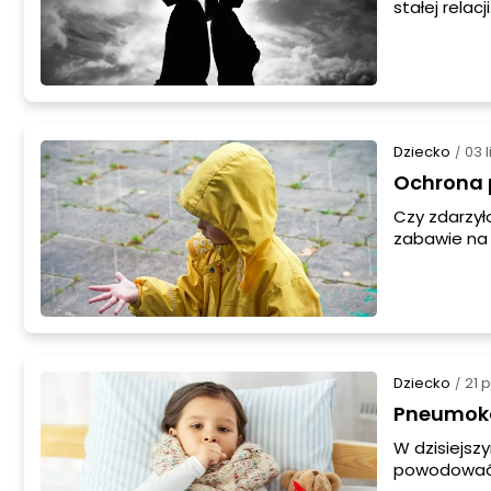
stałej relac
były same, 
samotność w 
Dziecko
03 
/
Ochrona 
Czy zdarzył
zabawie na 
jest nie ty
jak ubrać d
wilgocią i 
Dziecko
21 
/
Pneumokok
W dzisiejsz
powodować r