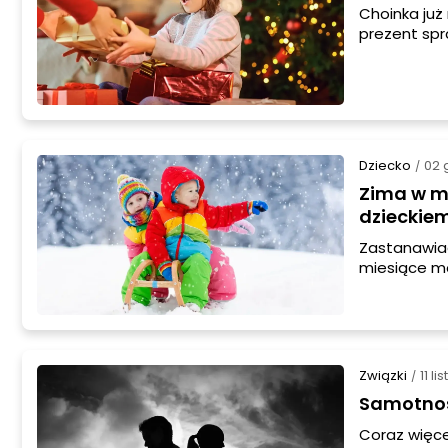
Choinka już
prezent spr
nie martw s
Twoje dziec
Dziecko
02 
/
Zima w m
dzieckie
Zastanawiac
miesiące mo
fantastyczn
przygód zim
Związki
11 l
/
Samotność
Coraz więc