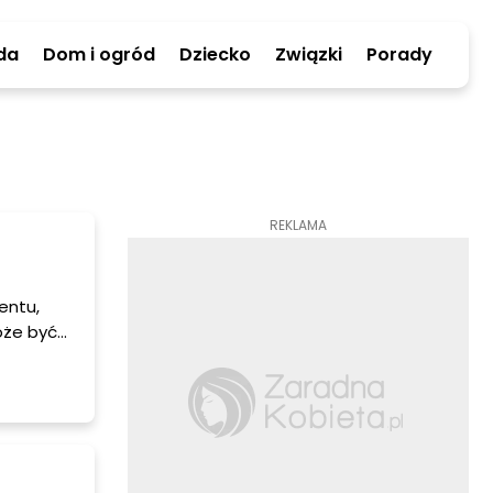
da
Dom i ogród
Dziecko
Związki
Porady
REKLAMA
entu,
oże być
le jak
to zwrócić