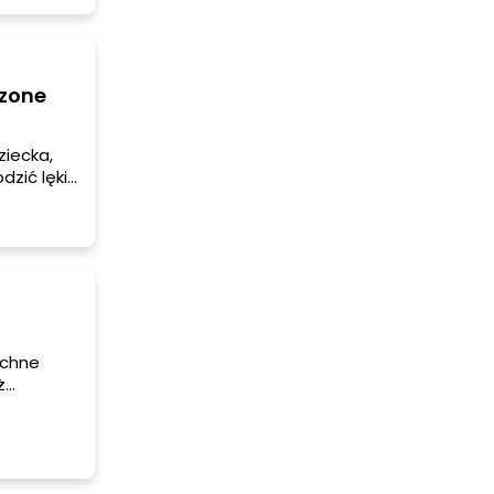
dzone
iecka,
ić lęki i
zygotować
echne
ż
ę więcej
ć się z