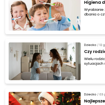
Higiena d
Wyrabianie 
dbania o cz
higieniczne
nauczyć się
skutecznie 
Dziecko
12 
/
Czy rodzi
Wielu rodzi
sytuacjach 
wychowawczy
temu temato
konsekwencj
komunikacji.
Dziecko
03 
/
Najlepsze