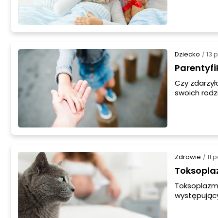
ucha środko
mózgowo-rdz
przez pneu
Dziecko
13 
/
Parentyfi
Czy zdarzył
swoich rodz
które norma
doświadczył
Zdrowie
11 
/
Toksoplaz
Toksoplazmo
występujący
powszechni
być utajnio