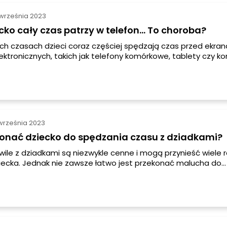
września 2023
cko cały czas patrzy w telefon... To choroba?
ych czasach dzieci coraz częściej spędzają czas przed ekra
ektronicznych, takich jak telefony komórkowe, tablety czy k
 budzi obawy wielu rodziców, którzy zastanawiają się, czy n
z elektroniki może być szkodliwe dla ich dziecka. Czy to już
oże być bardziej złożona, niż się wydaje.
września 2023
konać dziecko do spędzania czasu z dziadkami?
ile z dziadkami są niezwykle cenne i mogą przynieść wiele r
ziecka. Jednak nie zawsze łatwo jest przekonać malucha do
 spotkań z babcią i dziadkiem. Oto kilka porad, które pomog
dziecka do spędzania czasu z kochanymi dziadkami.