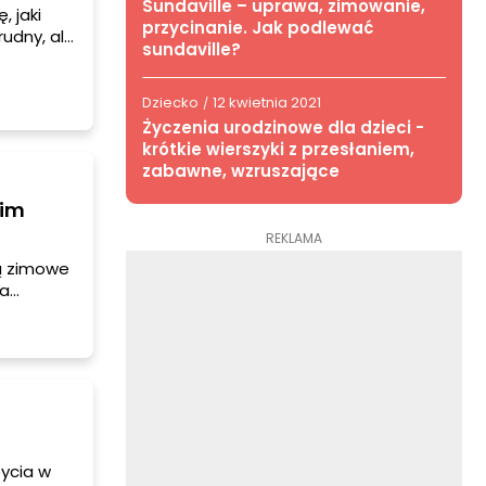
Sundaville – uprawa, zimowanie,
 jaki
przycinanie. Jak podlewać
udny, ale
sundaville?
o ucieszą
Dziecko
12 kwietnia 2021
/
Życzenia urodzinowe dla dzieci -
krótkie wierszyki z przesłaniem,
zabawne, wzruszające
oim
REKLAMA
ią zimowe
ka
ą i pełną
ile!
ycia w