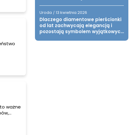
i osób z
em HIV.
Uroda
13 kwietnia 2026
/
Dlaczego diamentowe pierścionki
od lat zachwycają elegancją i
pozostają symbolem wyjątkowych
chwil?
zeństwo
ć do
pobiegać
iecku.
 to ważne
bów,
wami.