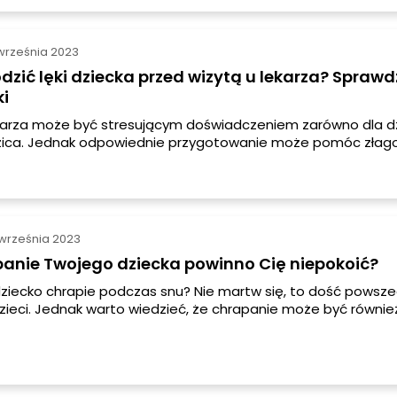
września 2023
dzić lęki dziecka przed wizytą u lekarza? Spraw
i
karza może być stresującym doświadczeniem zarówno dla dz
odzica. Jednak odpowiednie przygotowanie może pomóc złagodz
ytę bardziej komfortową dla wszystkich. Dowiedz się, jak pr
izytę u lekarza, aby przebiegła jak najłagodniej.
września 2023
panie Twojego dziecka powinno Cię niepokoić?
ziecko chrapie podczas snu? Nie martw się, to dość powsz
dzieci. Jednak warto wiedzieć, że chrapanie może być równie
wnych poważniejszych problemów zdrowotnych. Dowiedz si
rapania u dzieci, jego przyczyn oraz kiedy warto skonsultowa