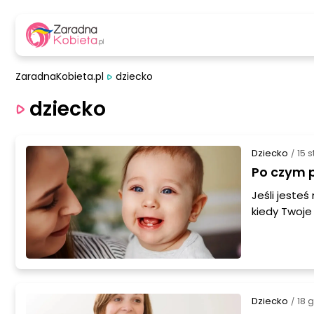
ZaradnaKobieta.pl
dziecko
dziecko
Dziecko
15 
/
Po czym p
Jeśli jeste
kiedy Twoje
zarówno eksc
rozpoznać, 
uwagę.
Dziecko
18 
/