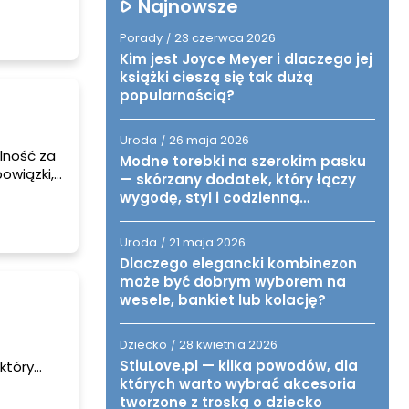
 opon
Najnowsze
ływanych
Porady
23 czerwca 2026
/
Kim jest Joyce Meyer i dlaczego jej
książki cieszą się tak dużą
popularnością?
Uroda
26 maja 2026
/
alność za
Modne torebki na szerokim pasku
owiązki,
— skórzany dodatek, który łączy
opodobnie
wygodę, styl i codzienną
funkcjonalność
Uroda
21 maja 2026
/
Dlaczego elegancki kombinezon
może być dobrym wyborem na
wesele, bankiet lub kolację?
Dziecko
28 kwietnia 2026
/
StiuLove.pl — kilka powodów, dla
który
których warto wybrać akcesoria
wowo lub
tworzone z troską o dziecko
 ma