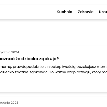
Kuchnia
Zdrowie
Uro
stycznia 2024
oznać że dziecko ząbkuje?
ś mamą, prawdopodobnie z niecierpliwością oczekujesz mom
 dziecko zacznie ząbkować. To ważny etap rozwoju, który m
ytujący, jak i trudny zarówno dla malucha, jak i dla Ciebie. A
że dziecko właśnie ząbkuje? Oto kilka objawów, na które war
grudnia 2023