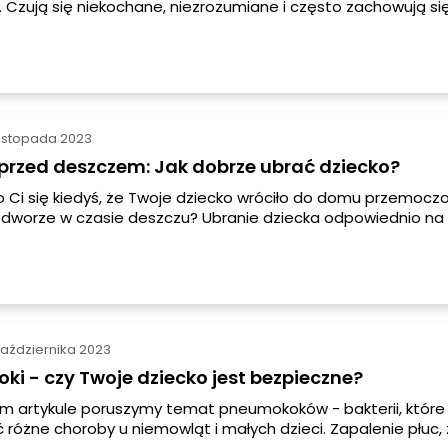
ji. Czują się niekochane, niezrozumiane i często zachowują si
mimo że są w związku. W tym artykule dowiesz się, skąd bierz
związku, jakie są jej objawy oraz jak sobie z nią poradzić.
listopada 2023
przed deszczem: Jak dobrze ubrać dziecko?
o Ci się kiedyś, że Twoje dziecko wróciło do domu przemoc
dworze w czasie deszczu? Ubranie dziecka odpowiednio na
lko kwestią wygody, ale również zdrowia. Zdradzamy praktycz
ziecko na deszcz, aby zapewnić mu maksymalną ochronę pr
chłodem.
października 2023
i - czy Twoje dziecko jest bezpieczne?
ym artykule poruszymy temat pneumokoków - bakterii, któr
óżne choroby u niemowląt i małych dzieci. Zapalenie płuc,