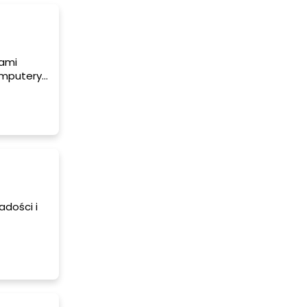
nami
omputery.
admierne
 choroba?
adości i
ą w