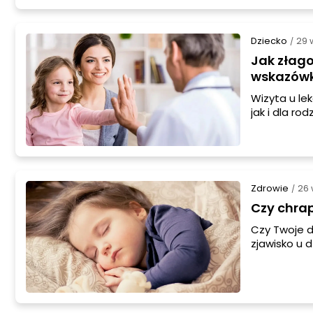
Dziecko
29 
/
Jak złago
wskazówk
Wizyta u le
jak i dla r
uczynić wiz
dziecko na w
Zdrowie
26 
/
Czy chra
Czy Twoje d
zjawisko u 
objawem pe
na temat ch
lekarzem.