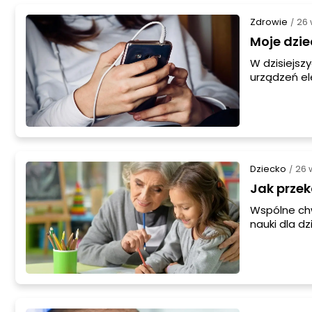
Zdrowie
26 
/
Moje dzie
W dzisiejsz
urządzeń el
To zjawisko
korzystanie 
Odpowiedź m
Dziecko
26 
/
Jak prze
Wspólne chw
nauki dla d
regularnych
zachęceniu 