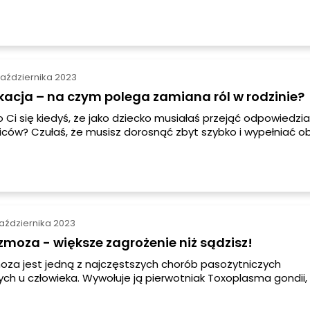
wego, zapalenie zatok obocznych nosa, a nawet zapalenie
eniowych i posocznice, a to tylko niektóre z chorób wywo
mokoki.
października 2023
kacja – na czym polega zamiana ról w rodzinie?
o Ci się kiedyś, że jako dziecko musiałaś przejąć odpowiedzi
iców? Czułaś, że musisz dorosnąć zbyt szybko i wypełniać ob
lnie spoczywają na barkach dorosłych? Jeśli tak, to prawd
eś zjawiska zwanej parentyfikacją.
października 2023
moza - większe zagrożenie niż sądzisz!
za jest jedną z najczęstszych chorób pasożytniczych
ch u człowieka. Wywołuje ją pierwotniak Toxoplasma gondii, 
e występuje w środowisku. Choroba może przebiegać obja
na, często jest wykrywana przypadkowo. Mimo że zazwyczaj