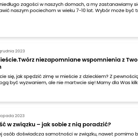
 niedługo zagości w naszych domach, a my zastanawiamy się,
awić naszym pociechom w wieku 7-10 lat. Wybór może być tr
ię! Podpowiemy Ci kilka ciekawych propozycji, które na pewn
ko.
grudnia 2023
ieście.Twórz niezapomniane wspomnienia z Tw
m
ie się, jak spędzić zimę w mieście z dzieckiem? Z pewnośc
gą być wyzwaniem, ale nie martwcie się! Mamy dla Was kil
ych pomysłów na to, jak zapewnić swojemu dziecku wspaniał
ę. Przygotujcie się na mnóstwo zabawy i niezapomniane chw
istopada 2023
 w związku – jak sobie z nią poradzić?
ej osób doświadcza samotności w związku, nawet pomimo b