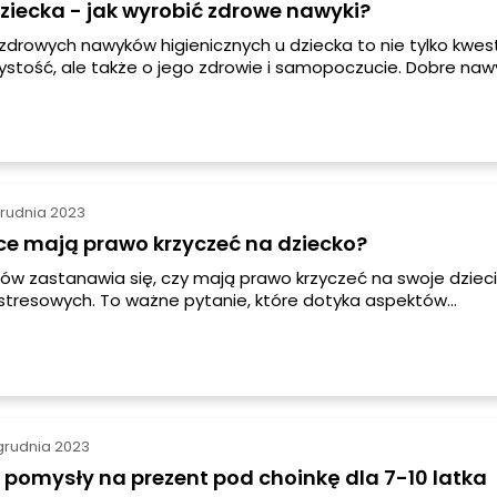
ziecka - jak wyrobić zdrowe nawyki?
zdrowych nawyków higienicznych u dziecka to nie tylko kwes
ystość, ale także o jego zdrowie i samopoczucie. Dobre naw
 powinny być wprowadzane od najmłodszych lat, aby dzieck
 odpowiedzialności za swoje zdrowie. W tym artykule dowiesz 
kształtować nawyki higieniczne u swojego dziecka.
grudnia 2023
ce mają prawo krzyczeć na dziecko?
ców zastanawia się, czy mają prawo krzyczeć na swoje dziec
stresowych. To ważne pytanie, które dotyka aspektów
ch, emocjonalnych i rozwojowych. W tym artykule przyjrzy
wi z różnych perspektyw, aby pomóc Ci zrozumieć, jakie s
e krzyku na dziecko oraz jak znaleźć bardziej efektywne me
grudnia 2023
 pomysły na prezent pod choinkę dla 7-10 latka