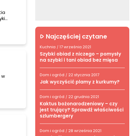
tia
yki
o mogło
się, jak
Najczęściej czytane
Kuchnia
17 września 2021
/
Szybki obiad z niczego – pomysły
na szybki i tani obiad bez mięsa
Dom i ogród
22 stycznia 2017
/
i w
Jak wyczyścić plamy z kurkumy?
my się
ą
Dom i ogród
22 grudnia 2021
/
tody
Kaktus bożonarodzeniowy – czy
jest trujący? Sprawdź właściwości
szlumbergery
Dom i ogród
28 września 2021
/