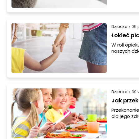
łagodny prz
osłabionym 
Dziecko
05 
/
Łokieć pi
W roli opie
naszych dzie
podtrzymyw
urazu znane
temu urazow
Dziecko
30 
/
Jak prze
Przekonanie
dla jego zd
które pomo