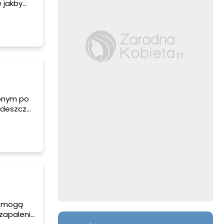
ę jakby
e się
zonym po
 deszcz
ne porady,
zed
e mogą
 zapalenie