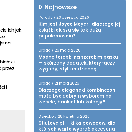
Najnowsze
Porady
23 czerwca 2026
/
Kim jest Joyce Meyer i dlaczego jej
ie ich jak
książki cieszą się tak dużą
popularnością?
 że
je na
Uroda
26 maja 2026
/
Modne torebki na szerokim pasku
iałek i
— skórzany dodatek, który łączy
ć przez
wygodę, styl i codzienną
funkcjonalność
Uroda
21 maja 2026
/
ci i
Dlaczego elegancki kombinezon
może być dobrym wyborem na
wesele, bankiet lub kolację?
Dziecko
28 kwietnia 2026
/
StiuLove.pl — kilka powodów, dla
których warto wybrać akcesoria