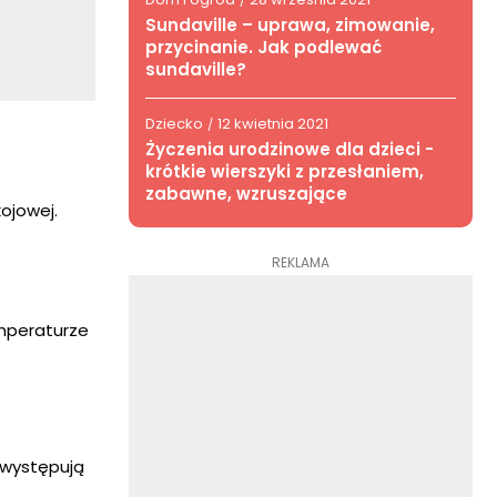
/
Sundaville – uprawa, zimowanie,
przycinanie. Jak podlewać
sundaville?
Dziecko
12 kwietnia 2021
/
Życzenia urodzinowe dla dzieci -
krótkie wierszyki z przesłaniem,
zabawne, wzruszające
ojowej.
REKLAMA
mperaturze
 występują