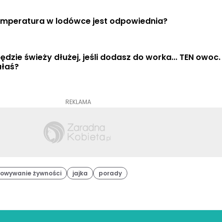
Jaka temperatura w lodówce jest odpowiednia? 
ędzie świeży dłużej, jeśli dodasz do worka... TEN owoc. 
ałaś?
REKLAMA
owywanie żywności
jajka
porady