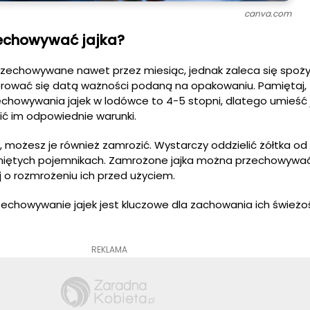
canva.com
echowywać jajka?
zechowywane nawet przez miesiąc, jednak zaleca się spożyc
ierować się datą ważności podaną na opakowaniu. Pamiętaj,
howywania jajek w lodówce to 4-5 stopni, dlatego umieść 
ić im odpowiednie warunki.
, możesz je również zamrozić. Wystarczy oddzielić żółtka od b
kniętych pojemnikach. Zamrożone jajka można przechowywa
j o rozmrożeniu ich przed użyciem.
echowywanie jajek jest kluczowe dla zachowania ich świeżoś
REKLAMA