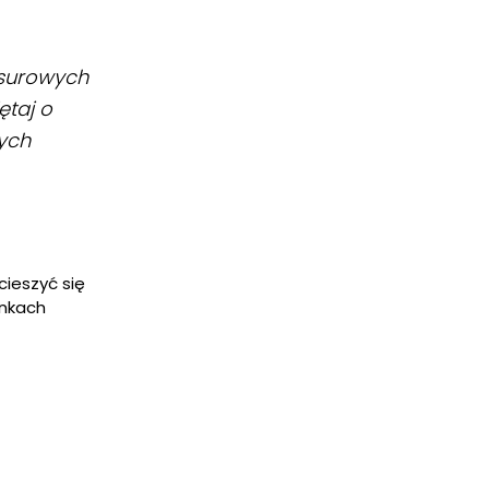
 surowych
ętaj o
ych
cieszyć się
unkach