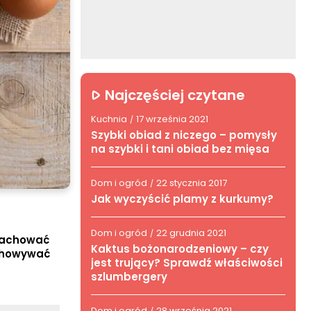
Najczęściej czytane
Kuchnia
17 września 2021
/
Szybki obiad z niczego – pomysły
na szybki i tani obiad bez mięsa
Dom i ogród
22 stycznia 2017
/
Jak wyczyścić plamy z kurkumy?
Dom i ogród
22 grudnia 2021
/
 zachować
Kaktus bożonarodzeniowy – czy
echowywać
jest trujący? Sprawdź właściwości
szlumbergery
Dom i ogród
28 września 2021