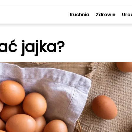
Kuchnia
Zdrowie
Uro
ć jajka?