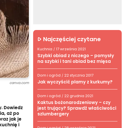
Najczęściej czytane
Kuchnia
17 września 2021
/
Szybki obiad z niczego – pomysły
na szybki i tani obiad bez mięsa
Dom i ogród
22 stycznia 2017
/
Jak wyczyścić plamy z kurkumy?
canva.com
Dom i ogród
22 grudnia 2021
/
Kaktus bożonarodzeniowy – czy
y. Dowiedz
jest trujący? Sprawdź właściwości
ia, aż po
szlumbergery
raz jak je
uchnię i
Dom i ogród
28 września 2021