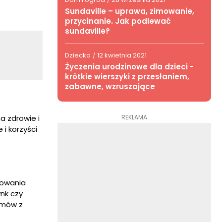
/
Sundaville – uprawa, zimowanie,
przycinanie. Jak podlewać
sundaville?
Dziecko
12 kwietnia 2021
/
Życzenia urodzinowe dla dzieci -
krótkie wierszyki z przesłaniem,
zabawne, wzruszające
REKLAMA
a zdrowie i
i korzyści
nowania
ynk czy
emów z