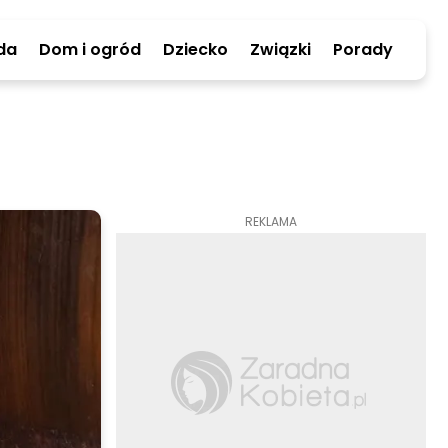
da
Dom i ogród
Dziecko
Związki
Porady
REKLAMA