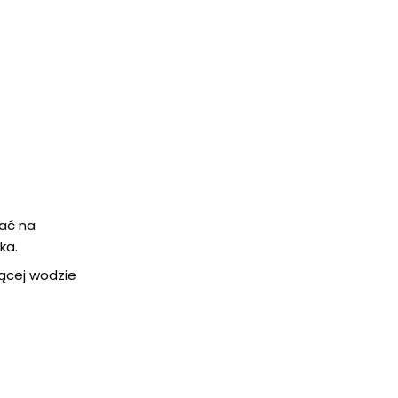
zać na
ka.
zącej wodzie