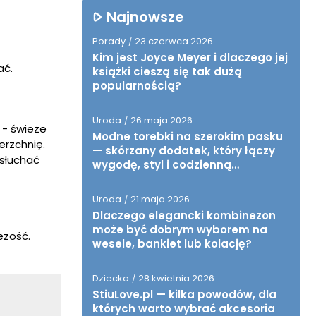
Najnowsze
Porady
23 czerwca 2026
/
Kim jest Joyce Meyer i dlaczego jej
ać.
książki cieszą się tak dużą
popularnością?
Uroda
26 maja 2026
/
- świeże
Modne torebki na szerokim pasku
erzchnię.
— skórzany dodatek, który łączy
osłuchać
wygodę, styl i codzienną
funkcjonalność
Uroda
21 maja 2026
/
Dlaczego elegancki kombinezon
może być dobrym wyborem na
eżość.
wesele, bankiet lub kolację?
Dziecko
28 kwietnia 2026
/
StiuLove.pl — kilka powodów, dla
których warto wybrać akcesoria