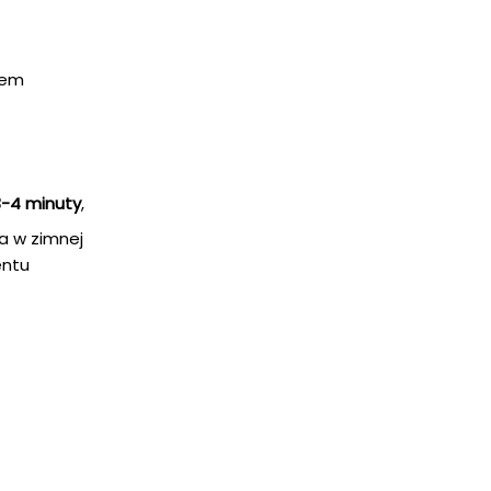
iem
3-4 minuty
,
a w zimnej
entu