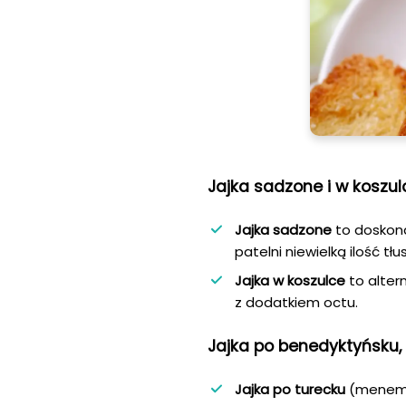
Jajka sadzone i w koszul
Jajka sadzone
to doskona
patelni niewielką ilość tł
Jajka w koszulce
to alter
z dodatkiem octu.
Jajka po benedyktyńsku, 
Jajka po turecku
(menemen