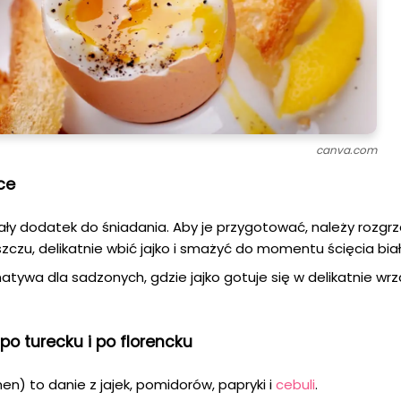
canva.com
ce
ły dodatek do śniadania. Aby je przygotować, należy rozgr
uszczu, delikatnie wbić jajko i smażyć do momentu ścięcia biał
natywa dla sadzonych, gdzie jajko gotuje się w delikatnie wr
po turecku i po florencku
) to danie z jajek, pomidorów, papryki i
cebuli
.