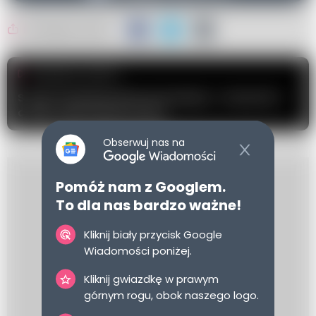
Udostępnij artykuł
Następny artykuł
Sucha i matowa skóra potrzebuje... maseczki z
cukinii. Efekt WOW od razu
Obserwuj nas na
REKLAMA
Pomóż nam z Googlem.
To dla nas bardzo ważne!
Kliknij biały przycisk Google
Wiadomości poniżej.
Kliknij gwiazdkę w prawym
górnym rogu, obok naszego logo.