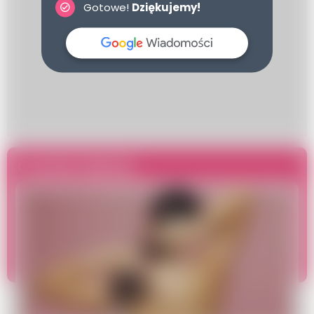
Gotowe!
Dziękujemy!
Czytaj więcej