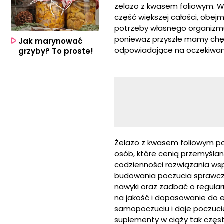
żelazo z kwasem foliowym. W
część większej całości, obej
potrzeby własnego organizmu
ponieważ przyszłe mamy chęt
Jak marynować
odpowiadające na oczekiwan
grzyby? To proste!
Żelazo z kwasem foliowym poj
osób, które cenią przemyślan
codzienności rozwiązania wsp
budowania poczucia sprawczo
nawyki oraz zadbać o regular
na jakość i dopasowanie do e
samopoczuciu i daje poczucie
suplementy w ciąży tak czę