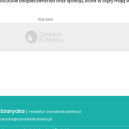
 poczucie bezpieczeństwa oraz spokoju, które w ciąży mają
REKLAMA
 Szarycka
|
redaktor zaradnakobieta.pl
zarycka@zaradnakobieta.pl