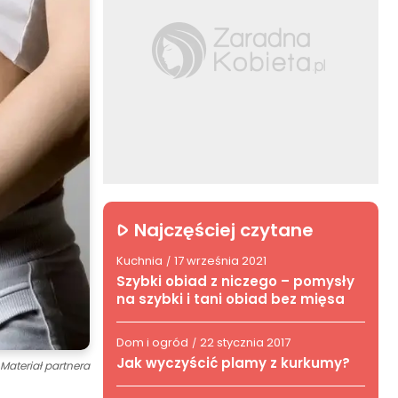
Najczęściej czytane
Kuchnia
17 września 2021
/
Szybki obiad z niczego – pomysły
na szybki i tani obiad bez mięsa
Dom i ogród
22 stycznia 2017
/
Jak wyczyścić plamy z kurkumy?
Materiał partnera