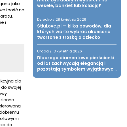
gane jako
wesele, bankiet lub kolację?
 uważność na
aratu,
Dziecko
28 kwietnia 2026
/
e i
StiuLove.pl — kilka powodów, dla
których warto wybrać akcesoria
tworzone z troską o dziecko
Uroda
13 kwietnia 2026
/
Dlaczego diamentowe pierścionki
od lat zachwycają elegancją i
pozostają symbolem wyjątkowych
chwil?
kcyjna dla
 do swojej
tywy
dzienne
skierowaną
a dobremu
oliowym i
cia do