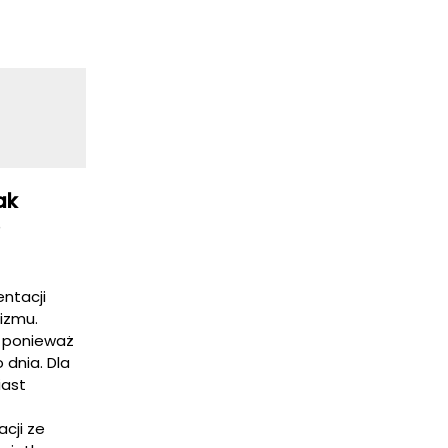
ak
ntacji
nizmu.
, ponieważ
 dnia. Dla
iast
cji ze