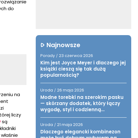
rozwiązanie
ych do
Najnowsze
Porady
23 czerwca 2026
/
Kim jest Joyce Meyer i dlaczego jej
książki cieszą się tak dużą
popularnością?
Uroda
26 maja 2026
/
rzeniu na
Modne torebki na szerokim pasku
ment
— skórzany dodatek, który łączy
zi
wygodę, styl i codzienną
rej liczy
funkcjonalność
y
są
Uroda
21 maja 2026
/
ładniki
Dlaczego elegancki kombinezon
 właśnie
może być dobrym wyborem na