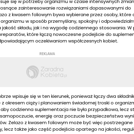
suje się w potrzeby organizmu w czasie intensywnych zmian
rosnące zainteresowanie rozwiązaniami dopasowanymi do
lazo z kwasem foliowym bywa wybierane przez osoby, które
organizmu w sposób przemyślany, spokojny i odpowiedzialn
jakość składu, jak i na wygodę codziennego stosowania. W 
 preparatów, które łączą nowoczesne podejście do suplemen
odpowiadającym oczekiwaniom współczesnych kobiet.
REKLAMA
brze wpisuje się w ten kierunek, ponieważ łączy dwa składnik
z okresem ciąży i planowaniem świadomej troski o organizm.
, aby codzienna suplementacja nie była przypadkowa, lecz s
samopoczucie, energię oraz poczucie bezpieczeństwa wyni
w. Żelazo z kwasem foliowym może być więc postrzegane n
y, lecz także jako część podejścia opartego na jakości, regul