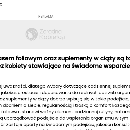
o.
REKLAMA
asem foliowym oraz suplementy w ciąży są t
ez kobiety stawiające na świadome wsparcie
zej uważności, dlatego wybory dotyczące codziennej supleme
a jakości, prostocie i dopasowaniu do realnych potrzeb orga
z suplementy w ciąży dobrze wpisują się w takie podejście
 dbaniem o siebie, regularnością i troską o komfort każdego
m foliowym stanowi ważny element codziennej rutyny, natom
ą uporządkować podejście do wspierania organizmu w tym
r zostaje oparty na świadomym podejściu, jakości i konsulta