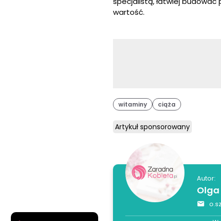
specjalistą, łatwiej budować
wartość.
witaminy
ciąża
Artykuł sponsorowany
Autor:
Olga
o.s