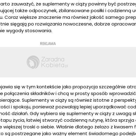
arto zauważyć, że suplementy w ciąży powinny być postrze
mującej także odpoczynek, zbilansowane posiłki i codzienną
. Coraz większe znaczenie ma również jakość samego prep
nie sięgają po rozwiązania nowoczesne, dobrze opracowan
ie wygody stosowania.
REKLAMA
awia się w tym kontekście jako propozycja szczególnie atra
e połączenia składników i chcą w prosty sposób wprowadzić
ierające. Suplementy w ciąży są również istotne z perspek
ści i spokoju, ponieważ pozwalają lepiej uporządkować co
ność działań. Gdy wybiera się suplementy w ciąży z uwagą 
tapu życia, łatwiej stworzyć codzienną rutynę, która sprzyj
 większej troski o siebie. Właśnie dlatego żelazo z kwasem f
sto są postrzegane jako ważny element świadomego podejś