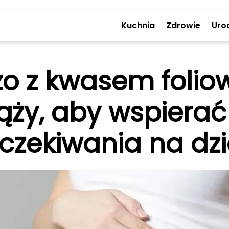
Kuchnia
Zdrowie
Uro
zo z kwasem folio
ąży, aby wspiera
czekiwania na dz