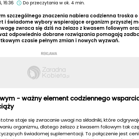
, 16:36
Do przeczytania w ok. 4 min.
rym szczególnego znaczenia nabiera codzienna troska o
rt i świadome wybory wspierające organizm przyszłej 
uwagę zwraca się dziś na żelazo z kwasem foliowym ora
eważ odpowiednio dobrane rozwiązania pomagają zadba
ątkowym czasie pełnym zmian i nowych wyzwań.
REKLAMA
iowym - ważny element codziennego wsparci
ciąży
stotne staje się zwracanie uwagi na składniki, które odgryw
waniu organizmu, dlatego żelazo z kwasem foliowym tak cz
yczących świadomej suplementacji. To połączenie jest cen