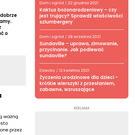
Dom i ogród
22 grudnia 2021
/
Kaktus bożonarodzeniowy – czy
 dobrze
jest trujący? Sprawdź właściwości
mamy.
szlumbergery
z
ć o
Dom i ogród
28 września 2021
/
Sundaville – uprawa, zimowanie,
przycinanie. Jak podlewać
sundaville?
Dziecko
12 kwietnia 2021
/
Życzenia urodzinowe dla dzieci -
krótkie wierszyki z przesłaniem,
zabawne, wzruszające
a
REKLAMA
ają ważną
ęsto
ione przez