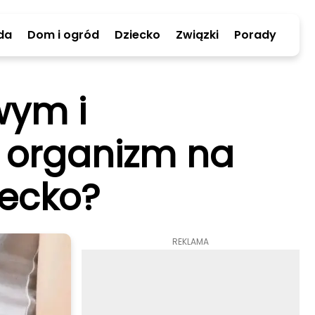
da
Dom i ogród
Dziecko
Związki
Porady
wym i
ć organizm na
iecko?
REKLAMA