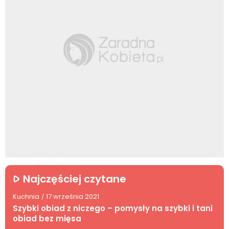
Najczęściej czytane
Kuchnia
17 września 2021
/
Szybki obiad z niczego – pomysły na szybki i tani
obiad bez mięsa