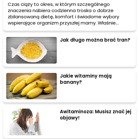
każdym etapie oczekiwania na dziecko?
Czas ciąży to okres, w którym szczególnego
znaczenia nabiera codzienna troska o dobrze
zbilansowaną dietę, komfort i świadome wybory
wspierające organizm przyszłej mamy. Właśnie
dlatego tak dużą uwagę zwraca się dziś na żelazo z
kwasem foliowym oraz suplementy w ciąży, ponieważ
Jak długo można brać tran?
odpowiednio dobrane rozwiązania pomagają zadbać
o potrzeby organizmu w wyjątkowym czasie pełnym
zmian i nowych wyzwań.
Jakie witaminy mają
banany?
Awitaminoza: Musisz znać jej
objawy!