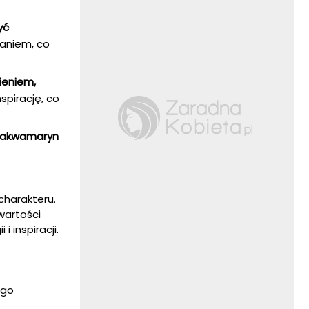
yć
ianiem, co
ieniem,
nspirację, co
akwamaryn
charakteru.
wartości
 inspiracji.
ego