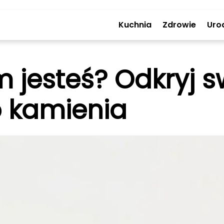
Kuchnia
Zdrowie
Uro
 jesteś? Odkryj s
 kamienia