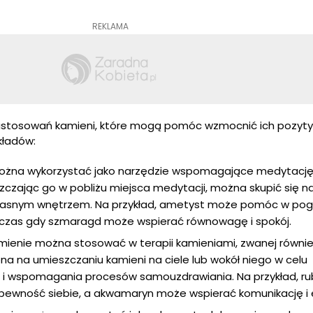
REKLAMA
 zastosowań kamieni, które mogą pomóc wzmocnić ich pozyt
kładów:
ożna wykorzystać jako narzędzie wspomagające medytację
zczając go w pobliżu miejsca medytacji, można skupić się n
z własnym wnętrzem. Na przykład, ametyst może pomóc w pog
podczas gdy szmaragd może wspierać równowagę i spokój.
mienie można stosować w terapii kamieniami, zwanej równi
ona na umieszczaniu kamieni na ciele lub wokół niego w celu
 i wspomagania procesów samouzdrawiania. Na przykład, r
i pewność siebie, a akwamaryn może wspierać komunikację i 