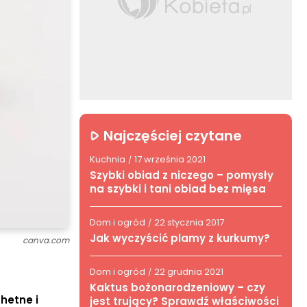
Najczęściej czytane
Kuchnia
17 września 2021
/
Szybki obiad z niczego – pomysły
na szybki i tani obiad bez mięsa
Dom i ogród
22 stycznia 2017
/
Jak wyczyścić plamy z kurkumy?
canva.com
Dom i ogród
22 grudnia 2021
/
Kaktus bożonarodzeniowy – czy
hetne i
jest trujący? Sprawdź właściwości