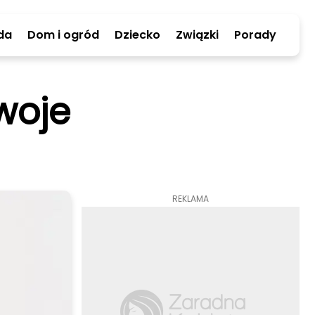
da
Dom i ogród
Dziecko
Związki
Porady
woje
REKLAMA