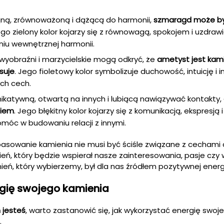
ojną, zrównoważoną i dążącą do harmonii,
szmaragd może b
ego zielony kolor kojarzy się z równowagą, spokojem i uzdraw
u wewnętrznej harmonii.
wyobraźni i marzycielskie mogą odkryć, że
ametyst jest kam
asuje
. Jego fioletowy kolor symbolizuje duchowość, intuicję i i
ch cech.
ikatywną, otwartą na innych i lubiącą nawiązywać kontakty,
niem
. Jego błękitny kolor kojarzy się z komunikacją, ekspresją i
móc w budowaniu relacji z innymi.
asowanie kamienia nie musi być ściśle związane z cechami 
, który będzie wspierał nasze zainteresowania, pasje czy 
eń, który wybierzemy, był dla nas źródłem pozytywnej energii i
gię swojego kamienia
 jesteś
, warto zastanowić się, jak wykorzystać energię swoj
.