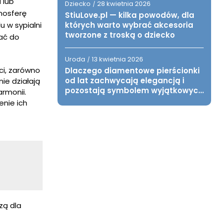
 lub
Dziecko
28 kwietnia 2026
/
mosferę
StiuLove.pl — kilka powodów, dla
których warto wybrać akcesoria
 w sypialni
tworzone z troską o dziecko
wać do
Uroda
13 kwietnia 2026
/
ci, zarówno
Dlaczego diamentowe pierścionki
od lat zachwycają elegancją i
ie działają
pozostają symbolem wyjątkowych
rmonii.
chwil?
enie ich
zą dla