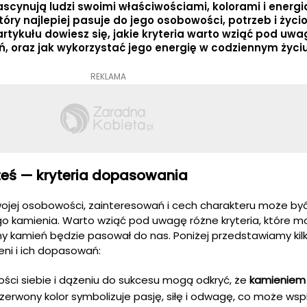
scynują ludzi swoimi właściwościami, kolorami i energi
óry najlepiej pasuje do jego osobowości, potrzeb i życ
artykułu dowiesz się, jakie kryteria warto wziąć pod uwa
ń, oraz jak wykorzystać jego energię w codziennym życiu
REKLAMA
teś — kryteria dopasowania
ojej osobowości, zainteresowań i cech charakteru może by
go kamienia. Warto wziąć pod uwagę różne kryteria, które 
ny kamień będzie pasował do nas. Poniżej przedstawiamy kil
ni i ich dopasowań:
ności siebie i dążeniu do sukcesu mogą odkryć, że
kamieniem
czerwony kolor symbolizuje pasję, siłę i odwagę, co może wsp