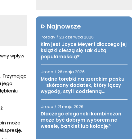
Najnowsze
Porady
23 czerwca 2026
/
Kim jest Joyce Meyer i dlaczego jej
książki cieszą się tak dużą
ywny wpływ
popularnością?
Uroda
26 maja 2026
/
. Trzymając
Modne torebki na szerokim pasku
a jego
— skórzany dodatek, który łączy
łębieniu
wygodę, styl i codzienną
funkcjonalność
Uroda
21 maja 2026
/
eż
Dlaczego elegancki kombinezon
może być dobrym wyborem na
ubin może
wesele, bankiet lub kolację?
ekspresję.