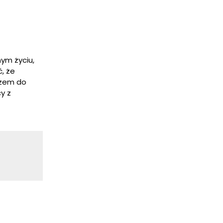
ym życiu,
, że
czem do
y z