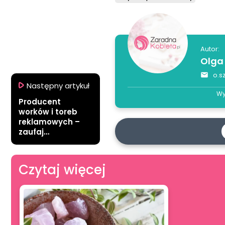
Autor:
Olga
o.s
Następny artykuł
Wy
Producent
worków i toreb
reklamowych –
zaufaj
europejskiej
jakości!
Czytaj więcej