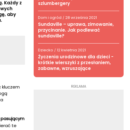
ą. Każdy z
szlumbergery
iowych
gę, aby
Dom i ogród
28 września 2021
/
.
Sundaville – uprawa, zimowanie,
przycinanie. Jak podlewać
sundaville?
Dziecko
12 kwietnia 2021
/
Życzenia urodzinowe dla dzieci -
krótkie wierszyki z przesłaniem,
zabawne, wzruszające
REKLAMA
ć kluczem
mogą
ka
 pasującym
ierać te