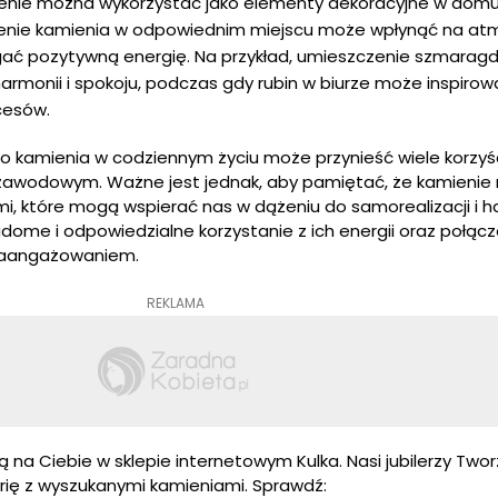
enie można wykorzystać jako elementy dekoracyjne w domu
zenie kamienia w odpowiednim miejscu może wpłynąć na at
gać pozytywną energię. Na przykład, umieszczenie szmaragdu
armonii i spokoju, podczas gdy rubin w biurze może inspiro
kcesów.
o kamienia w codziennym życiu może przynieść wiele korzyś
 zawodowym. Ważne jest jednak, aby pamiętać, że kamienie n
mi, które mogą wspierać nas w dążeniu do samorealizacji i ha
dome i odpowiedzialne korzystanie z ich energii oraz połącz
 zaangażowaniem.
REKLAMA
ą na Ciebie w sklepie internetowym Kulka. Nasi jubilerzy Twor
rię z wyszukanymi kamieniami. Sprawdź: