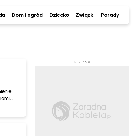
da
Dom i ogród
Dziecko
Związki
Porady
REKLAMA
ienie
iami,
je do jego
esz się,
raz jak