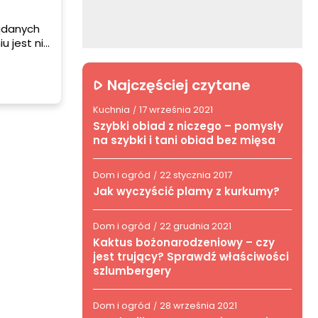
żądanych
u jest nie
na nasze
ciach
Najczęściej czytane
Kuchnia
17 września 2021
/
Szybki obiad z niczego – pomysły
na szybki i tani obiad bez mięsa
Dom i ogród
22 stycznia 2017
/
Jak wyczyścić plamy z kurkumy?
Dom i ogród
22 grudnia 2021
/
Kaktus bożonarodzeniowy – czy
jest trujący? Sprawdź właściwości
szlumbergery
Dom i ogród
28 września 2021
/