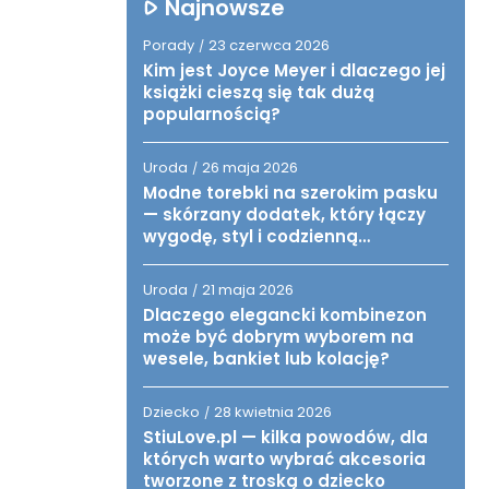
Najnowsze
Porady
23 czerwca 2026
/
Kim jest Joyce Meyer i dlaczego jej
książki cieszą się tak dużą
popularnością?
Uroda
26 maja 2026
/
Modne torebki na szerokim pasku
— skórzany dodatek, który łączy
wygodę, styl i codzienną
funkcjonalność
Uroda
21 maja 2026
/
Dlaczego elegancki kombinezon
może być dobrym wyborem na
wesele, bankiet lub kolację?
Dziecko
28 kwietnia 2026
/
StiuLove.pl — kilka powodów, dla
których warto wybrać akcesoria
tworzone z troską o dziecko