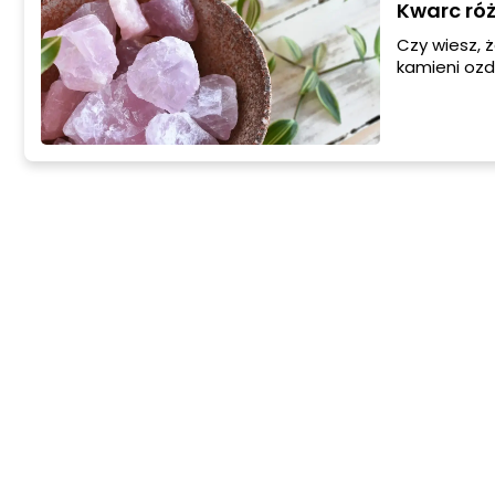
Kwarc róż
Czy wiesz, 
kamieni ozd
tylko estet
samopoczuci
kwarcu różo