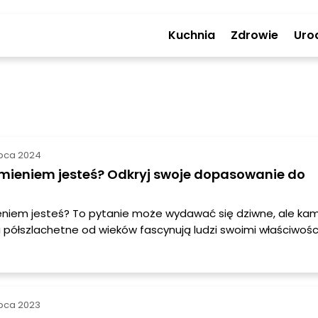
Kuchnia
Zdrowie
Uro
ipca 2024
mieniem jesteś? Odkryj swoje dopasowanie do
niem jesteś? To pytanie może wydawać się dziwne, ale kam
i półszlachetne od wieków fascynują ludzi swoimi właściwośc
nergią. Każdy z nas może odkryć kamień, który najlepiej pasu
 potrzeb i życiowych wartości. W dalszej części artykułu dowi
ria warto wziąć pod uwagę, aby znaleźć swój idealny kamień, o
 jego energię w codziennym życiu.
ipca 2023