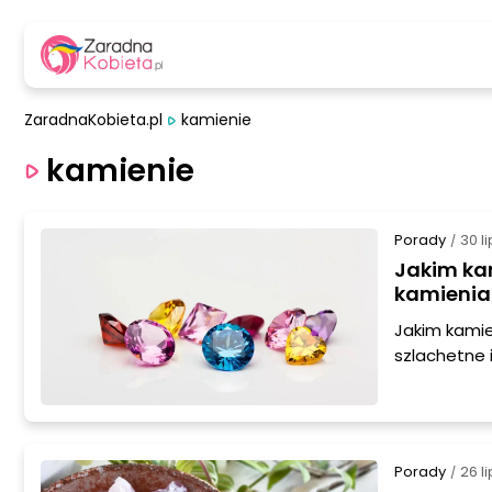
ZaradnaKobieta.pl
kamienie
kamienie
Porady
30 l
/
Jakim ka
kamienia
Jakim kamie
szlachetne 
kolorami i e
osobowości,
jakie kryte
wykorzystać
Porady
26 l
/