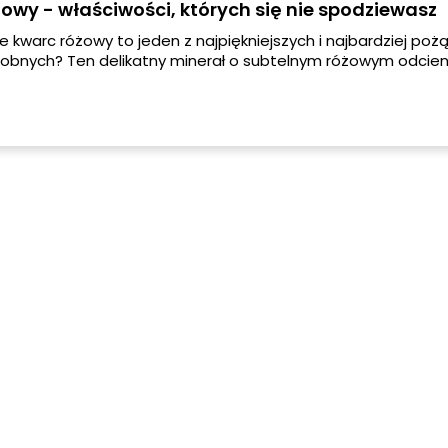
owy - właściwości, których się nie spodziewasz
że kwarc różowy to jeden z najpiękniejszych i najbardziej po
obnych? Ten delikatny minerał o subtelnym różowym odcieni
yczny, ale ma także wiele właściwości, które mogą wpływać 
e i energię. W tym artykule dowiesz się więcej o właściwoś
wego i jak możesz go wykorzystać w swoim otoczeniu.