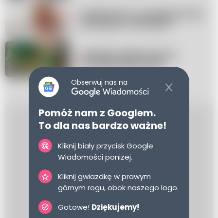
Suplementy na redukcję: Które 
pomogą Ci schudnąć?
Spirulina: Influencerki ją 
kochają! Mają rację!
Obserwuj nas na
REKLAMA
Pomóż nam z Googlem.
To dla nas bardzo ważne!
Kliknij biały przycisk Google
Wiadomości poniżej.
Kliknij gwiazdkę w prawym
górnym rogu, obok naszego logo.
Gotowe!
Dziękujemy!