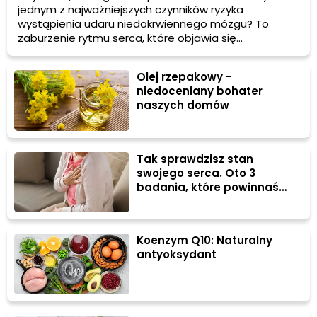
jednym z najważniejszych czynników ryzyka
wystąpienia udaru niedokrwiennego mózgu? To
zaburzenie rytmu serca, które objawia się
przyspieszonym, niemiarowym biciem serca i może
powodować uczucie kołatania w klatce piersiowej. W
Olej rzepakowy -
tym artykule dowiesz się więcej o przyczynach,
niedoceniany bohater
objawach i sposobach leczenia migotania
naszych domów
przedsionków.
Tak sprawdzisz stan
swojego serca. Oto 3
badania, które powinnaś
robić regularnie
Koenzym Q10: Naturalny
antyoksydant