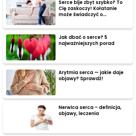
Serce bije zbyt szybko? To
Cię zaskoczy! Kołatanie
może świadczyć o
problemach związanych z
czymś, czego się nie
spodziewasz!
Jak dbać o serce? 5
najważniejszych porad
Arytmia serca — jakie daje
objawy? Sprawdź!
Nerwica serca – definicja,
objawy, leczenia