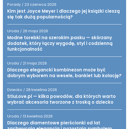
Porady
23 czerwca 2026
/
Kim jest Joyce Meyer i dlaczego jej książki cieszą
się tak dużą popularnością?
Uroda
26 maja 2026
/
Modne torebki na szerokim pasku — skórzany
dodatek, który łączy wygodę, styl i codzienną
funkcjonalność
Uroda
21 maja 2026
/
Dlaczego elegancki kombinezon może być
dobrym wyborem na wesele, bankiet lub kolację?
Dziecko
28 kwietnia 2026
/
StiuLove.pl — kilka powodów, dla których warto
wybrać akcesoria tworzone z troską o dziecko
Uroda
13 kwietnia 2026
/
Dlaczego diamentowe pierścionki od lat
zachwycają elegancją i pozostają symbolem