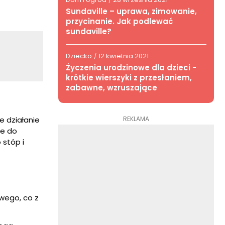
/
Sundaville – uprawa, zimowanie,
przycinanie. Jak podlewać
sundaville?
Dziecko
12 kwietnia 2021
/
Życzenia urodzinowe dla dzieci -
krótkie wierszyki z przesłaniem,
zabawne, wzruszające
REKLAMA
e działanie
ne do
 stóp i
wego, co z