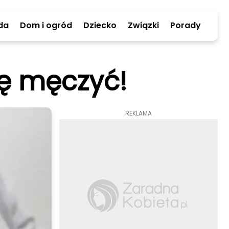
da
Dom i ogród
Dziecko
Związki
Porady
ię męczyć!
REKLAMA