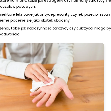
które hormony, takie jak estrogeny czy hormony tarczycy, 
ruczołów potowych.
niektóre leki, takie jak antydepresanty czy leki przeciwhista
ne pocenie się jako skutek uboczny.
rzenia, takie jak nadczynność tarczycy czy cukrzyca, mogą b
otliwością.