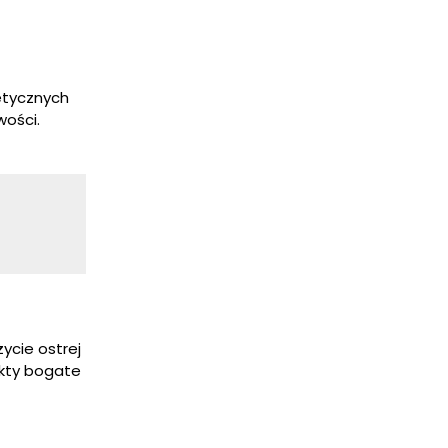
etycznych
wości.
ycie ostrej
ukty bogate