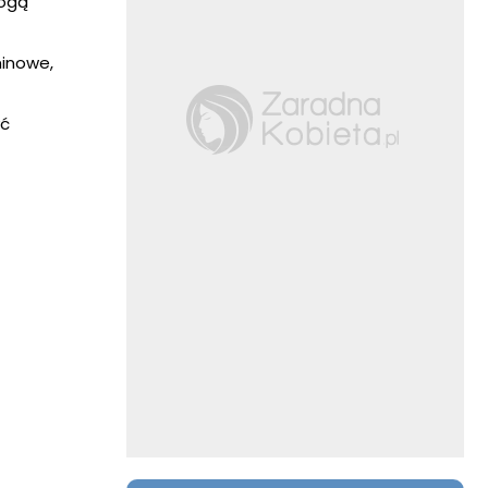
mogą
minowe,
yć