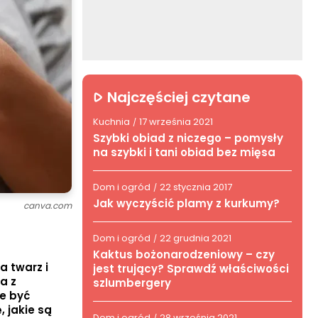
Najczęściej czytane
Kuchnia
17 września 2021
/
Szybki obiad z niczego – pomysły
na szybki i tani obiad bez mięsa
Dom i ogród
22 stycznia 2017
/
Jak wyczyścić plamy z kurkumy?
canva.com
Dom i ogród
22 grudnia 2021
/
Kaktus bożonarodzeniowy – czy
a twarz i
jest trujący? Sprawdź właściwości
a z
szlumbergery
e być
 jakie są
Dom i ogród
28 września 2021