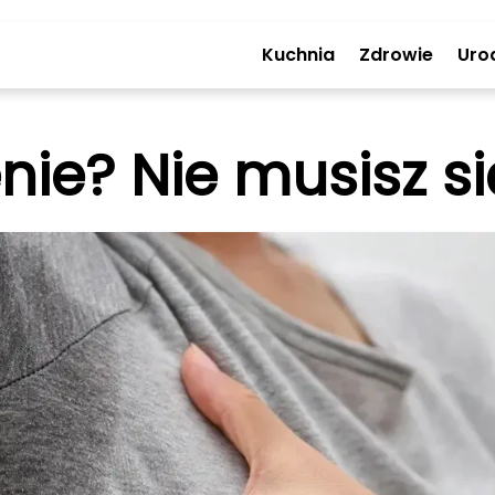
Kuchnia
Zdrowie
Uro
ie? Nie musisz s