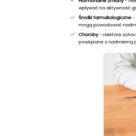
Hormonalne zmiany
- nie
wpływać na aktywność g
Środki farmakologiczne
- 
mogą powodować nadmier
Choroby
- niektóre scho
powiązane z nadmierną p