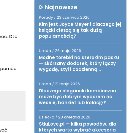
Najnowsze
Porady
23 czerwca 2026
/
Kim jest Joyce Meyer i dlaczego jej
książki cieszą się tak dużą
popularnością?
móc. Oto
Uroda
26 maja 2026
/
Modne torebki na szerokim pasku
— skórzany dodatek, który łączy
że pomóc
wygodę, styl i codzienną
funkcjonalność
Uroda
21 maja 2026
/
Dlaczego elegancki kombinezon
może być dobrym wyborem na
wesele, bankiet lub kolację?
Dziecko
28 kwietnia 2026
/
StiuLove.pl — kilka powodów, dla
ować
których warto wybrać akcesoria