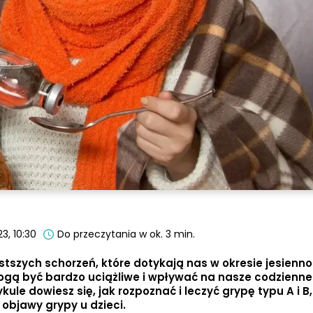
23, 10:30
Do przeczytania w ok. 3 min.
stszych schorzeń, które dotykają nas w okresie jesienno
gą być bardzo uciążliwe i wpływać na nasze codzienne
ule dowiesz się, jak rozpoznać i leczyć grypę typu A i B,
 objawy grypy u dzieci.