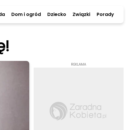
da
Dom i ogród
Dziecko
Związki
Porady
ę!
REKLAMA