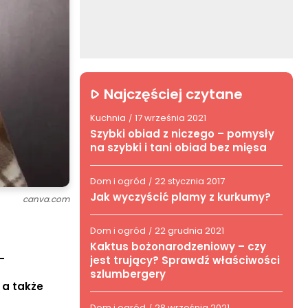
Najczęściej czytane
Kuchnia
17 września 2021
/
Szybki obiad z niczego – pomysły
na szybki i tani obiad bez mięsa
Dom i ogród
22 stycznia 2017
/
Jak wyczyścić plamy z kurkumy?
canva.com
Dom i ogród
22 grudnia 2021
/
Kaktus bożonarodzeniowy – czy
-
jest trujący? Sprawdź właściwości
szlumbergery
 a także
Dom i ogród
28 września 2021