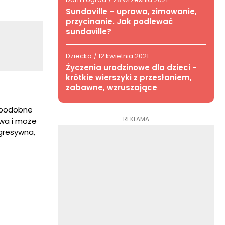
/
Sundaville – uprawa, zimowanie,
przycinanie. Jak podlewać
sundaville?
Dziecko
12 kwietnia 2021
/
Życzenia urodzinowe dla dzieci -
krótkie wierszyki z przesłaniem,
zabawne, wzruszające
ć podobne
REKLAMA
iwa i może
agresywna,