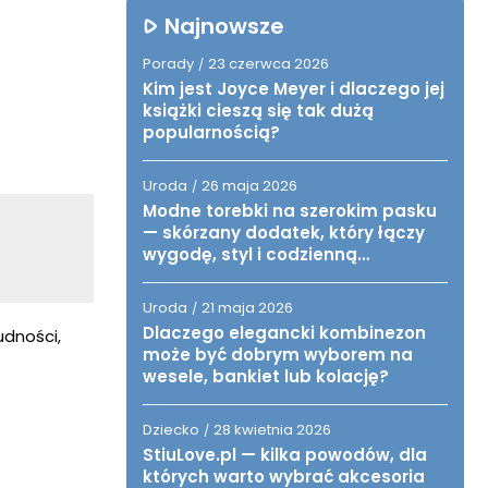
Najnowsze
Porady
23 czerwca 2026
/
Kim jest Joyce Meyer i dlaczego jej
książki cieszą się tak dużą
popularnością?
Uroda
26 maja 2026
/
Modne torebki na szerokim pasku
— skórzany dodatek, który łączy
wygodę, styl i codzienną
funkcjonalność
Uroda
21 maja 2026
/
Dlaczego elegancki kombinezon
udności,
może być dobrym wyborem na
wesele, bankiet lub kolację?
Dziecko
28 kwietnia 2026
/
StiuLove.pl — kilka powodów, dla
których warto wybrać akcesoria