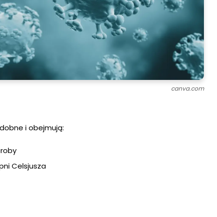
canva.com
odobne i obejmują:
roby
pni Celsjusza