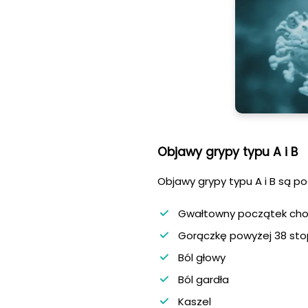
Objawy grypy typu A i B
Objawy grypy typu A i B są p
Gwałtowny początek cho
Gorączkę powyżej 38 sto
Ból głowy
Ból gardła
Kaszel