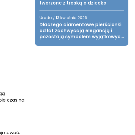
tworzone z troską o dziecko
Uroda
13 kwietnia 2026
/
Dlaczego diamentowe pierścionki
od lat zachwycają elegancją i
pozostają symbolem wyjątkowych
chwil?
ogą
bie czas na
bejmować: