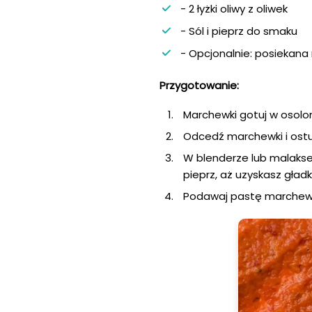
- 2 łyżki oliwy z oliwek
- Sól i pieprz do smaku
- Opcjonalnie: posiekana 
Przygotowanie:
Marchewki gotuj w osolon
Odcedź marchewki i ostu
W blenderze lub malakserz
pieprz, aż uzyskasz gład
Podawaj pastę marchewk