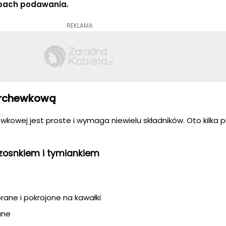
bach podawania.
REKLAMA
archewkową
owej jest proste i wymaga niewielu składników. Oto kilka p
osnkiem i tymiankiem
rane i pokrojone na kawałki
ane