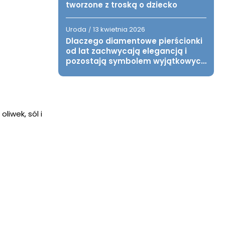
tworzone z troską o dziecko
Uroda
13 kwietnia 2026
/
Dlaczego diamentowe pierścionki
od lat zachwycają elegancją i
pozostają symbolem wyjątkowych
chwil?
liwek, sól i