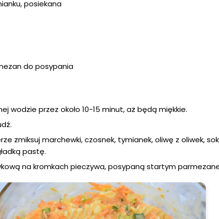
mianku, posiekana
armezan do posypania
ej wodzie przez około 10-15 minut, aż będą miękkie.
dź.
ze zmiksuj marchewki, czosnek, tymianek, oliwę z oliwek, sok 
 gładką pastę.
kową na kromkach pieczywa, posypaną startym parmezan