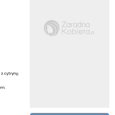
z cytryny,
em.