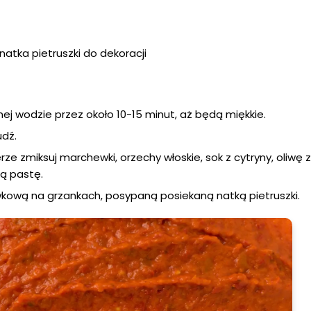
natka pietruszki do dekoracji
ej wodzie przez około 10-15 minut, aż będą miękkie.
dź.
e zmiksuj marchewki, orzechy włoskie, sok z cytryny, oliwę z o
ką pastę.
ową na grzankach, posypaną posiekaną natką pietruszki.