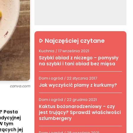
Najczęściej czytane
Kuchnia
17 września 2021
/
Szybki obiad z niczego – pomysły
na szybki i tani obiad bez mięsa
Dom i ogród
22 stycznia 2017
/
Jak wyczyścić plamy z kurkumy?
canva.com
Dom i ogród
22 grudnia 2021
/
Kaktus bożonarodzeniowy – czy
b? Pasta
jest trujący? Sprawdź właściwości
adycyjnej
szlumbergery
 W tym
zących jej
Dom i ogród
28 września 2021