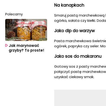
Na kanapkach
Polecamy
Smaruj pastą marchewkową kan
ogórka, sałata czy kiełki. Dod
Jako dip do warzyw
Pasta marchewkowa świetnie s
Jak marynować
ogórek, papryka czy seler. M
grzyby? To proste!
Jako sos do makaronu
Gotowy sos z pasty marche
połączyć pastę marchewkową 
uzyskać ciekawy smak.