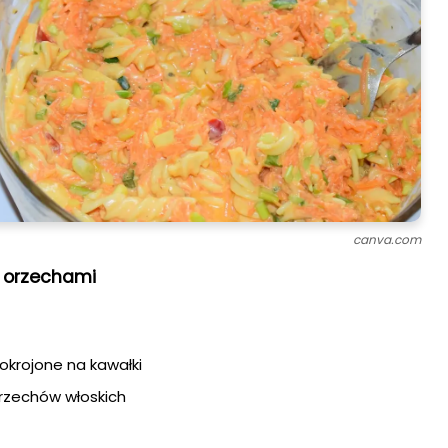
canva.com
 orzechami
okrojone na kawałki
orzechów włoskich