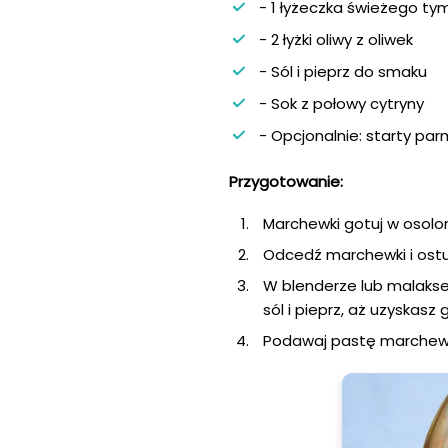
- 1 łyżeczka świeżego ty
- 2 łyżki oliwy z oliwek
- Sól i pieprz do smaku
- Sok z połowy cytryny
- Opcjonalnie: starty p
Przygotowanie:
Marchewki gotuj w osolon
Odcedź marchewki i ostu
W blenderze lub malakser
sól i pieprz, aż uzyskasz
Podawaj pastę marchew