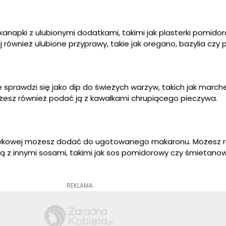
apki z ulubionymi dodatkami, takimi jak plasterki pomidora
aj również ulubione przyprawy, takie jak oregano, bazylia czy 
prawdzi się jako dip do świeżych warzyw, takich jak march
ożesz również podać ją z kawałkami chrupiącego pieczywa.
wkowej możesz dodać do ugotowanego makaronu. Możesz r
z innymi sosami, takimi jak sos pomidorowy czy śmietanow
REKLAMA