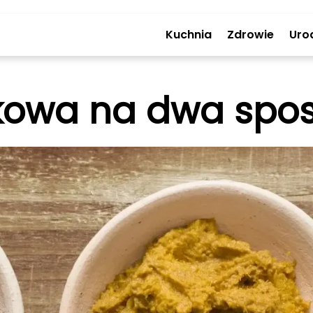
Kuchnia
Zdrowie
Uro
owa na dwa spos