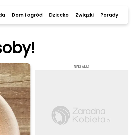
da
Dom i ogród
Dziecko
Związki
Porady
oby!
REKLAMA