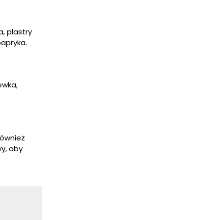
, plastry
papryka.
ewka,
ównież
y, aby